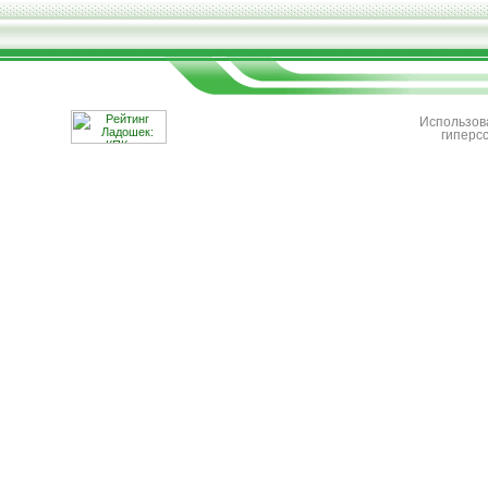
Использов
гиперс