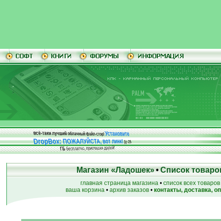
Установите
всё-таки лучший облачный файл-стор!
DropBox: ПОЖАЛУЙСТА, вот линк!
До
25
бесплатно, приглашая друзей!
ГБ
Магазин «Ладошек»
•
Список товаро
главная страница магазина
•
список всех товаров
ваша корзина
•
архив заказов
•
контакты, доставка, о