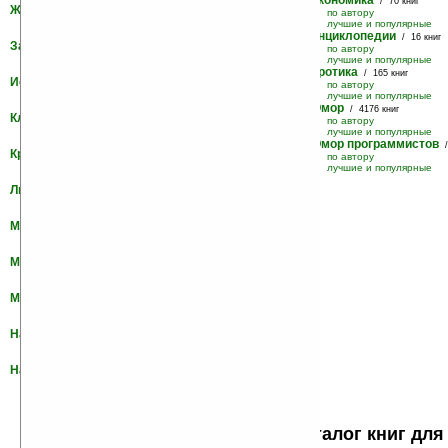
Экономика
/ 70 книг
Женские романы
/ 3579 книг
по автору
по автору
лучшие и популярные
лучшие и популярные
Энциклопедии
/ 16 книг
Законодательство
/ 21 книга
по автору
по автору
лучшие и популярные
лучшие и популярные
Эротика
/ 165 книг
История
/ 3710 книг
по автору
по автору
лучшие и популярные
лучшие и популярные
Юмор
/ 4176 книг
Классика
/ 8417 книг
по автору
по автору
лучшие и популярные
лучшие и популярные
Юмор программистов
/
Криминал
/ 742 книги
по автору
по автору
лучшие и популярные
лучшие и популярные
Лирика, Стихи
/ 995 книг
по автору
лучшие и популярные
Медицина
/ 46 книг
по автору
лучшие и популярные
Мемуары
/ 827 книг
по автору
лучшие и популярные
Мистика
/ 1841 книга
по автору
лучшие и популярные
Наука
/ 354 книги
по автору
лучшие и популярные
Научная фантастика
/ 15536 книг
по автору
лучшие и популярные
Электронная библиотека - каталог книг дл