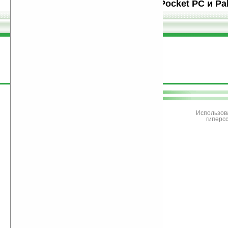
компьютеров (КПК) Pocket PC и Pa
поддержите
Ладошки
Использов
гиперс