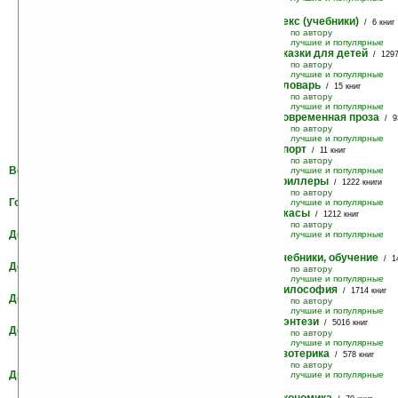
Секс (учебники)
/ 6 книг
по автору
лучшие и популярные
Сказки для детей
/ 1297
по автору
лучшие и популярные
Словарь
/ 15 книг
по автору
лучшие и популярные
Современная проза
/ 93
по автору
лучшие и популярные
Спорт
/ 11 книг
по автору
Военные
лучшие и популярные
/ 1016 книг
Триллеры
по автору
/ 1222 книги
лучшие и популярные
по автору
Гороскопы, гадания
лучшие и популярные
/ 60 книг
Ужасы
по автору
/ 1212 книг
лучшие и популярные
по автору
Детективы
лучшие и популярные
/ 5013 книг
по автору
лучшие и популярные
Учебники, обучение
/ 14
Детские
/ 3493 книги
по автору
по автору
лучшие и популярные
лучшие и популярные
Философия
/ 1714 книг
Документы
/ 153 книги
по автору
по автору
лучшие и популярные
лучшие и популярные
Фэнтези
/ 5016 книг
Домашнее хозяйство
/ 9 книг
по автору
по автору
лучшие и популярные
лучшие и популярные
Эзотерика
/ 578 книг
по автору
Драматические
лучшие и популярные
/ 1269 книг
по автору
лучшие и популярные