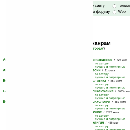
только по сайту
тольк
по сайту и форуму
Web
Книги по жанрам
хотите
по авторам
?
Авангард
Непознанное
/ 171 книга
/ 526 книг
по автору
по автору
лучшие и популярные
лучшие и популярные
Анекдоты
Песни
/ 10 книг
/ 31 книга
по автору
по автору
лучшие и популярные
лучшие и популярные
Беллетристика
Политика
/ 1836 книг
/ 861 книга
по автору
по автору
лучшие и популярные
лучшие и популярные
Боевики
Приключения
/ 1858 книг
/ 3633 книг
по автору
по автору
лучшие и популярные
лучшие и популярные
Вестерн
Психология
/ 73 книги
/ 451 книга
по автору
по автору
лучшие и популярные
лучшие и популярные
Разное
/ 2822 книги
по автору
лучшие и популярные
Религия
/ 488 книг
по автору
лучшие и популярные