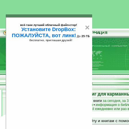
всё-таки лучший облачный файл-стор!
×
Установите DropBox:
ПОЖАЛУЙСТА, вот линк!
До
25 ГБ
бесплатно, приглашая друзей!
Установите
всё-таки лучший облачный файл-стор!
DropBox: ПОЖАЛУЙСТА, вот линк!
До
25
бесплатно, приглашая друзей!
ГБ
Электронная библиотека-каталог книг для карман
лучшие книги
•
популярные книги
• новые книги
за сегодня
,
за 3
книги по жанру
•
книги по авторам
•
информация о библ
простые
анонсы новых книг
на email ежедневно или раз 
Поиск по сайту и книгам с по