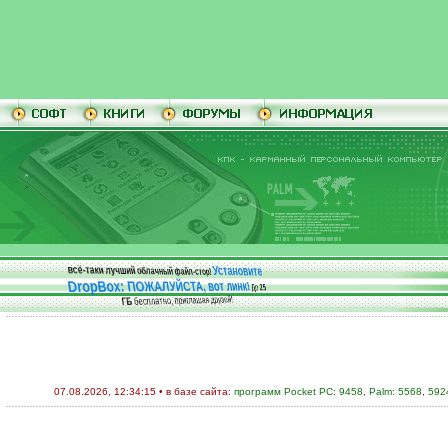
Установите
всё-таки лучший облачный файл-стор!
DropBox: ПОЖАЛУЙСТА, вот линк!
До
25
бесплатно, приглашая друзей!
ГБ
07.08.2026, 12:34:15 • в базе сайта:
программ Pocket PC: 9458
,
Palm: 5568
,
592