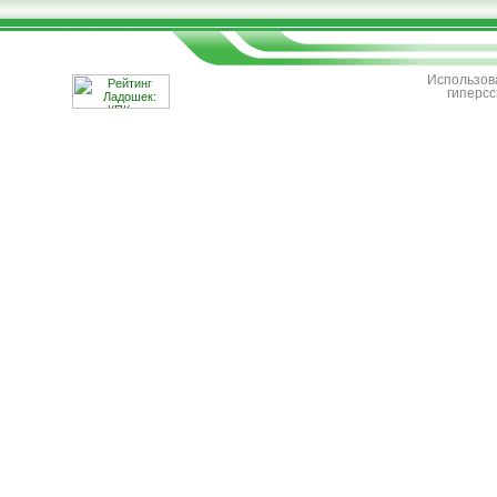
Использов
гиперс