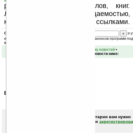
рассылку новостей, файлов, книг.
Ладошки своей посещаемостью,
коммерческой информации, ссылками.
Скоро
конкурс
с призами! Подпишитесь:
и у
ежедневный или еженедельный дайджест новостей, анонсов программ под 
ваш почтовый ящик.
•
вернуться к списку новостей
•
Обсуждение этой новости ниже:
Ваше мнение будет первым.
Чтобы писать комментарии вам нужно
авторизоваться (войти)
или
зарегистрирова