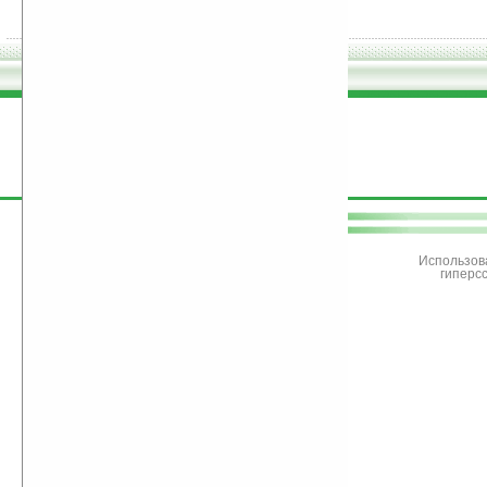
поддержите
Ладошки
Использов
гиперс