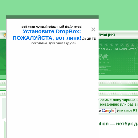
всё-таки лучший облачный файл-стор!
×
Установите DropBox:
ПОЖАЛУЙСТА, вот линк!
До
25 ГБ
бесплатно, приглашая друзей!
Установите
всё-таки лучший облачный файл-стор!
DropBox: ПОЖАЛУЙСТА, вот линк!
До
25
бесплатно, приглашая друзей!
ГБ
к началу раздела новостей
•
лучшие
новости
и
самые
популярные
н
простые
анонсы новостей
на email ежедневно или раз в
наш
на Google:
(
что такое R
HP Mini 100e Education Edition — нетбук 
23.06.2010 19:54
просмотров: сегодня 1, всего 3698
автор новости:
Владимир Литовченко