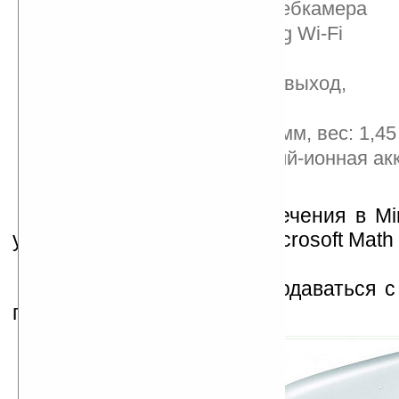
динамик, микрофон, вебкамера
опционально 802.11 b/g Wi-Fi
Ethernet
2 порта USB 2.0, VGA-выход,
слот для карт памяти
размеры: 272х246x40 мм, вес: 1,45 
3- или 6-ячеечная литий-ионная а
батарея
Из программного обеспечения в Mi
установлены Office 2010, Microsoft Math 
HP Mini 100e начнёт продаваться 
по цене 300 долларов.