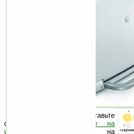
- « о
Оцените новость и оставьте
свой комментарий
ниже на
1
странице
,
подпишитесь
на
«
скучно