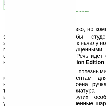
связанные темы:
HP
;
мининоутбук
;
новые устройства
Д
о 1 сентября ещё далеко, но ко
заботится о том, чтобы студе
заблаговременно запастись к началу но
года нетбуками, выпущенными
специально для учащихся. Речь идёт 
названием
Mini 100e Education Edition
.
Девайс наделён весьма полезными
которые пригодятся студентам д
ноутбуком: в корпус встроена ручк
транспортировки, клавиатура 
влагоустойчива. Среди других осо
увеличенный тачпад и усиленные ша