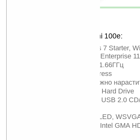
Не отстает и начинка Mini 100e:
ОС на выбор: Windows 7 Starter, 
Home или SUSE Linux Enterprise 11
процессор: Intel Atom, 1.66ГГц
чипсет: Intel NM10 Express
1ГБ DDR3 SDRAM (можно нарастит
160ГБ 5400 RPM SATA Hard Drive
опционально внешний USB 2.0 C
привод
дисплей: 10.1 дюйма, LED, WSVGA 
графический адаптер: Intel GMA H
HD-аудио