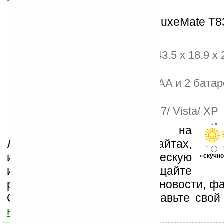
Характеристики Genius LuxeMate T8
Частота 2,4 ГГц
Размеры клавиатуры 43.5 x 18.9 x 
Сенсорная панель
Питание от 2 батарей AA и 2 бата
Интерфейс USB
Совместим с Windows 7/ Vista/ XP
- « 
Устанавливайте линк на
Ладошки на своих сайтах,
1
изучайте коммерческую
«
скучно
информацию, посещайте
разделы сайта (форум, чат, новости, фа
Оцените эту новость и оставьте свой
ниже на странице
.