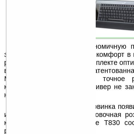
Устройство имеет эргономичную п
запястья, обеспечивающую комфорт в 
работе. Поставляемая в комплекте опт
в которой применена запатентованна
Magic Roller, гарантирует точное 
курсора. Миниатюрный ресивер не за
на компьютерном столе.
На российском рынке новинка появ
июня 2010 года. Ориентировочная ро
комплекта Genius LuxeMate T830 со
рублей.