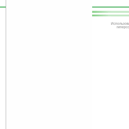
поддержите
Ладошки
Использов
гиперс