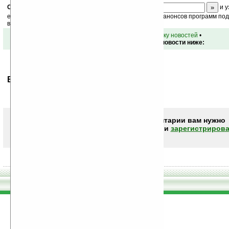
Скоро
конкурс
с призами! Подпишитесь:
и у
ежедневный или еженедельный дайджест новостей, анонсов программ под 
ваш почтовый ящик.
•
вернуться к списку новостей
•
Обсуждение этой новости ниже:
Ваше мнение будет первым.
Чтобы писать комментарии вам нужно
авторизоваться (войти)
или
зарегистрирова