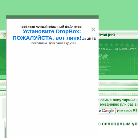
всё-таки лучший облачный файл-стор!
×
Установите DropBox:
ПОЖАЛУЙСТА, вот линк!
До
25 ГБ
бесплатно, приглашая друзей!
Установите
всё-таки лучший облачный файл-стор!
DropBox: ПОЖАЛУЙСТА, вот линк!
До
25
бесплатно, приглашая друзей!
ГБ
к началу раздела новостей
•
лучшие
новости
и
самые
популярные
н
простые
анонсы новостей
на email ежедневно или раз в
наш
на Google:
(
что такое R
Беспроводной комплект с сенсорным уп
LuxeMate T830
06.07.2010 20:23
просмотров: сегодня 2, всего 3516