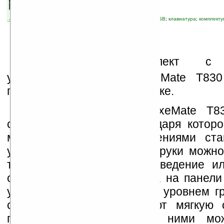
автор новости:
Роман Алексеев
связанные темы:
genius
;
беспроводный USB
;
клавиатура
;
комплект
устройства
;
периферия
;
устройства ввода
Б
еспроводной комплект с
управлением Genius LuxeMate T830
продаже на российском рынке.
Клавиатура Genius LuxeMate T8
сенсорной панелью, благодаря которо
мультимедийными приложениями ста
удобнее. Легким касанием руки можно
трек, остановить воспроизведение ил
отключить звук. Кроме того, на панел
удобная шкала управления уровнем гр
сенсорные «кнопки» имеют мягкую 
подсветку – работать с ними м