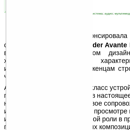
связанные темы:
Defender
;
акустическая система
;
аудио
;
мультимед
К
омпания
Defender
анонсировала 
систему формата 2.1
Defender Avante
выполнена в классическом дизайн
хорошими техническими характе
идеально подойдет приверженцам стро
четких линий.
Акустические системы, как класс устрой
популярны и востребованы в настоящее
них не обойтись, ведь звуковое сопров
играет важную роль, как при просмотре к
играх. Не говоря уже о главной роли в 
прослушивания музыкальных композиц