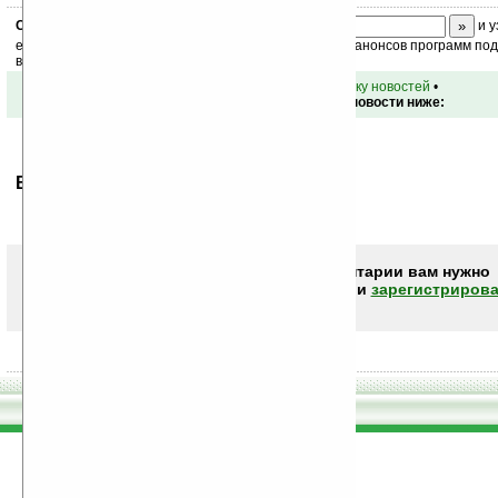
Скоро
конкурс
с призами! Подпишитесь:
и у
ежедневный или еженедельный дайджест новостей, анонсов программ под 
ваш почтовый ящик.
•
вернуться к списку новостей
•
Обсуждение этой новости ниже:
Ваше мнение будет первым.
Чтобы писать комментарии вам нужно
авторизоваться (войти)
или
зарегистрирова