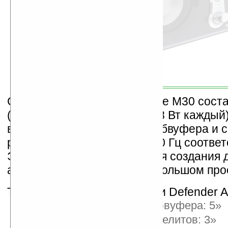
Суммарная мощность Avante M30 соста
(сабвуфер-14 Вт, сателиты-8 Вт каждый
воспроизводимых частот сабвуфера и 
равен 20-180 Гц и 150-20000 Гц соответ
Этого вполне достаточно для создания 
акустической картины в небольшом про
Технические характеристики Defender A
Размер динамиков сабвуфера: 5»
Размер динамиков сателитов: 3»