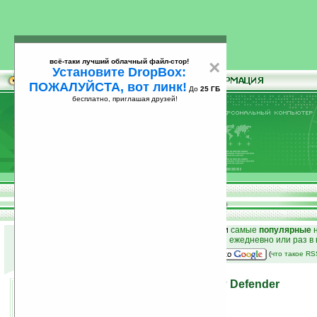
всё-таки лучший облачный файл-стор!
×
Установите DropBox:
ПОЖАЛУЙСТА, вот линк!
До
25 ГБ
бесплатно, приглашая друзей!
Установите
всё-таки лучший облачный файл-стор!
DropBox: ПОЖАЛУЙСТА, вот линк!
До
25
бесплатно, приглашая друзей!
ГБ
к началу раздела новостей
•
лучшие
новости
и
самые
популярные
н
простые
анонсы новостей
на email ежедневно или раз в
наш
на Google:
(
что такое R
Классическая акустика от Defender
18.08.2010 22:27
просмотров: сегодня 3, всего 3234
автор новости:
Роман Алексеев