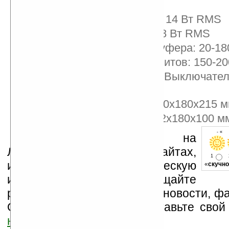
широкополосные
Мощность сабвуфера: 14 Вт RMS
Мощность сателитов: 8 Вт RMS
Диапазон частот сабвуфера: 20-18
Диапазон частот сателитов: 150-20
Наличие регулировок: Выключател
тембр НЧ, громкость
Размер сабвуфера: 240x180x215 
Размеры сателитов: 92x180x100 м
- « 
Устанавливайте линк на
Ладошки на своих сайтах,
1
изучайте коммерческую
«
скучно
информацию, посещайте
разделы сайта (форум, чат, новости, фа
Оцените эту новость и оставьте свой
ниже на странице
.