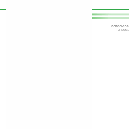
поддержите
Ладошки
Использов
гиперс