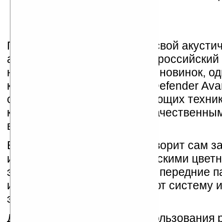
Поэтому Defender обновил свой акусти
ассортимент и выпустил на российский
несколько привлекательных новинок, од
которых является система Defender Ava
создана для людей, выбирающих техник
классическим дизайном и качественны
воспроизведение звука.
Внешний вид Avante M30 говорит сам за
изящен и не обременен броскими цвет
элементами. Лакированные передние п
и сабвуфера облагораживают систему и
элегантности.
Для большего удобства использования 