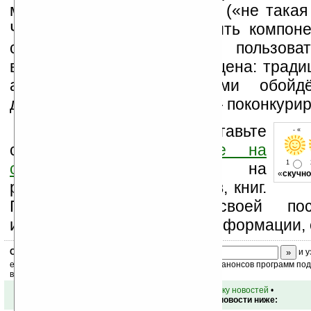
модная продвинутая штука («не такая 
Чтобы сказать, что заменить компон
сможет даже начинающий пользоват
врядли. Но самое главное цена: трад
аналогичными параметрами обой
долларов, вот и пойди тут — поконкурир
Оцените новость и оставьте
- « о
свой комментарий
ниже на
1
странице
,
подпишитесь
на
«
скучно
рассылку новостей, файлов, книг.
Поддержите Ладошки своей посе
изучением коммерческой информации, 
Скоро
конкурс
с призами! Подпишитесь:
и у
ежедневный или еженедельный дайджест новостей, анонсов программ под 
ваш почтовый ящик.
•
вернуться к списку новостей
•
Обсуждение этой новости ниже: