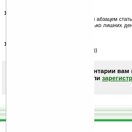
16.11.2010
- Demogorgon
06:34
полностью соглашусь с последним абзацем стать
всякий согласится заплатить столько лишних де
вещь.
16.11.2010
- man1
07:22
действительно получилось ХЗ что)))
Чтобы писать комментарии вам
авторизоваться (войти)
или
зарегист