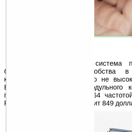
Теоретически данная система п
больше гибкости и удобства в 
компьютера, если б только не высок
Базовая конфигурация модульного 
процессором AMD Athlon 64 частотой
RAM и 8ГБ флешпамяти стоит 849 долл