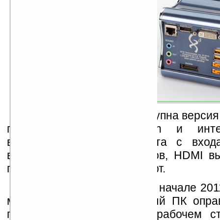
На данный момент доступна версия 
процессорах AMD Athlon и инте
видеоадаптером. Миниплата с вход
включает шесть USB портов, HDMI вых
порт, VGA выход, Xmedia порт.
Продажи Xi3 стартуют в начале 2011
мне, так данный модульный ПК опра
при дефиците места на рабочем ст