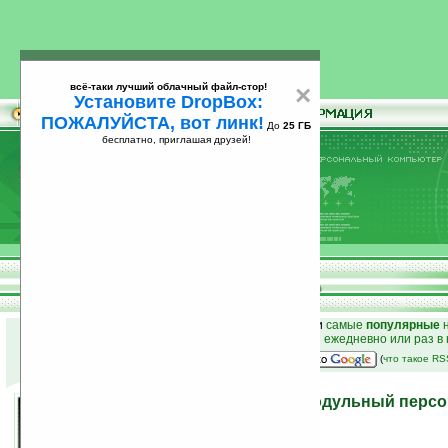
всё-таки лучший облачный файл-стор!
×
Установите DropBox:
ПОЖАЛУЙСТА, вот линк!
До
25 ГБ
бесплатно, приглашая друзей!
Установите
всё-таки лучший облачный файл-стор!
DropBox: ПОЖАЛУЙСТА, вот линк!
До
25
бесплатно, приглашая друзей!
ГБ
к началу раздела новостей
•
лучшие
новости
и
самые
популярные
н
простые
анонсы новостей
на email ежедневно или раз в
наш
на Google:
(
что такое R
Xi3 — не такой как все, модульный пер
компьютер
11.11.2010 22:48
просмотров: сегодня 2, всего 4498