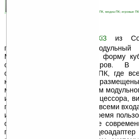
автор новости:
Владимир Литовченко
связанные темы:
домашний ПК, офисный ПК, медиа-ПК
;
игровые ПК
компьютер
;
новые устройства
М
олодая компания
Xi3
из Солт
представила свой модульный 
Миникомпьютер
Xi3
имеет форму куб
около десяти сантиметров. В 
современных настольных ПК, где вс
компьютерной системы размещен
материнской плате, в данном модульн
имеется миниплата для процессора, в
памяти и отдельно плата со всеми вхо
и USB портами. В любое время пользо
обновить систему на более современ
процессор, миниплату, видеоадаптер