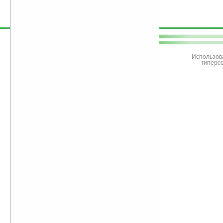
поддержите
Ладошки
Использов
гиперс