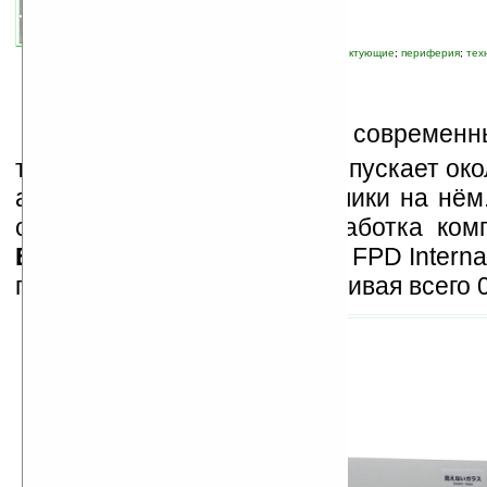
автор новости:
Роман Алексеев
связанные темы:
FPD International
;
комплектующие
;
периферия
;
тех
С
текло, применяемое в современн
телефонах и планшетах пропускает око
а 8% отражает, создавая блики на нё
стекло» — новейшая разработка ко
Electric
, представленная на FPD Interna
пропускает 99,5% света, отбивая всего 