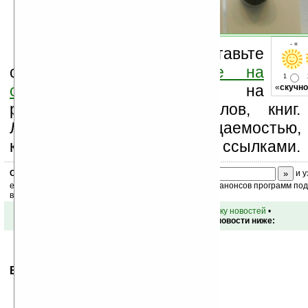
- « о
Оцените новость и оставьте
свой комментарий
ниже на
1
странице
,
подпишитесь
на
«
скучно
рассылку новостей, файлов, книг.
Ладошки своей посещаемостью,
коммерческой информации, ссылками.
Скоро
конкурс
с призами! Подпишитесь:
и у
ежедневный или еженедельный дайджест новостей, анонсов программ под 
ваш почтовый ящик.
•
вернуться к списку новостей
•
Обсуждение этой новости ниже:
Ваше мнение будет первым.