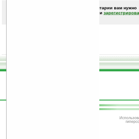
Чтобы писать комментарии вам нужно
авторизоваться (войти)
или
зарегистрирова
поддержите
Ладошки
Использов
гиперс