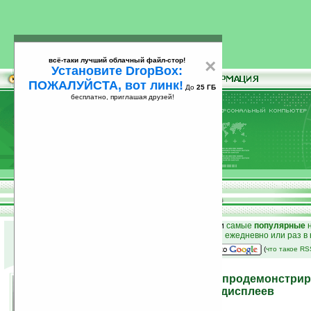
всё-таки лучший облачный файл-стор!
×
Установите DropBox:
ПОЖАЛУЙСТА, вот линк!
До
25 ГБ
бесплатно, приглашая друзей!
Установите
всё-таки лучший облачный файл-стор!
DropBox: ПОЖАЛУЙСТА, вот линк!
До
25
бесплатно, приглашая друзей!
ГБ
к началу раздела новостей
•
лучшие
новости
и
самые
популярные
н
простые
анонсы новостей
на email ежедневно или раз в
наш
на Google:
(
что такое R
Компания Nippon Electric продемонстри
«невидимое стекло» для дисплеев
01.11.2011 22:43
просмотров: сегодня 4, всего 5403