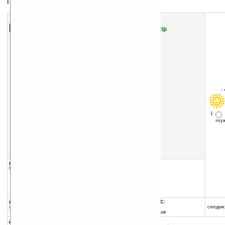
Программа для изучения иностранных слов
Скачать программу:
размер:
944 Кб
скачать
LearnWords_WM5_v3.4.zip
-
1
«х
группы программы:
добавлена:
16.04.2004
Наука
:
Словари и переводчики
обновлена:
15.11.2007
автор программы:
Владислав Милевский
www.learnwords.com
author@learnwords.com
программа:
совместима с Pocket PC:
шареварная
ARM процессор и выше
сегодня:
Windows Mobile 5.0 и выше
описание: