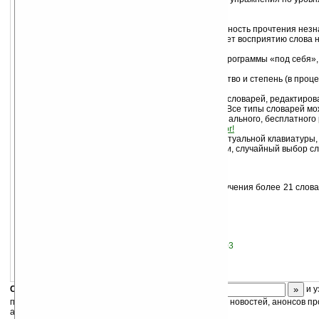
(Настройка\Уровни).
Богатая функциональность
Транскрипция слов обеспечивает правильность прочтения незн
Произношение (озвучивание слов) поможет восприятию слова н
устной речи;
Настройки позволяют настроить работу программы «под себя»,
упражений;
Статистика обучения показывает количество и степень (в проце
материала;
Создание словарей: составление личных словарей, редактиро
помощью встроенного «Редактора слов». Все типы словарей мо
редактировать с помощью многофункционального, бесплатного
настольного компьютера
LearnWords Editor!
Дополнительные функции: поддержка виртуальной клавиатуры,
блока, изучение слов выбранной категории, случайный выбор с
полей слово и перевод, многое другое;
Большое количество
словарей
В незарегистрированной версии после изучения более 21 слов
с напоминанием зарегистрироваться.
Скачать програму для смартфонов
Скачать програму для Windows Mobile 2003
Скоро
конкурс
с призами! Подпишитесь:
и у
получайте ежедневный или еженедельный дайджест новостей, анонсов пр
акций сайта на ваш почтовый ящик.