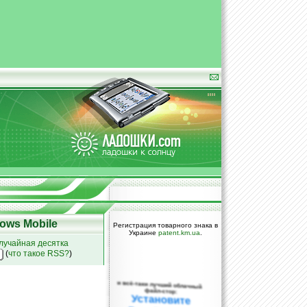
ows Mobile
Регистрация товарного знака в
Украине
patent.km.ua
.
лучайная десятка
(
что такое RSS?
)
и всё-таки лучший облачный
файл-стор:
Установите
DropBox уже
сегодня!
ПОЖАЛУЙСТА,