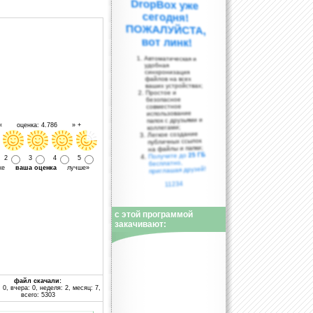
вот линк!
Автоматическая и
удобная
синхронизация
файлов на всех
ваших устройствах;
Простое и
безопасное
совместное
использование
папок с друзьями и
 « оценка: 4.786 » +
коллегами;
Легкое создание
публичных ссылок
на файлы и папки;
25 ГБ
Получите до
2
3
4
5
бесплатно,
уже
ваша оценка
лучше»
приглашая друзей!
11234
с этой программой
закачивают:
файл скачали:
 0, вчера: 0, неделя: 2, месяц: 7,
всего: 5303