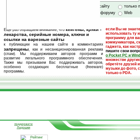
только по сайту
только 
по сайту и форуму
Web
кейгены, кряки -
если Вы не знаете
Еще раз обращаем внимание, что
использовать ту 
лекарства, серийные номера, ключи и
программу для ва
ссылки на варезные сайты
коммуникатора, с
к публикации на нашем сайте в комментариях
гаджета, как настр
запрещены
, как и несанкционированная реклама
пишите свои вопр
(спам). Мы поддерживаем авторов программ и
о Pocket PC и Win
развитие легального программного обеспечения.
множестве други
Также мы призываем Вас поддерживать авторов,
обретёте друзей и
особенно создающих бесплатные (freeware)
музыки до фото, с
программы.
только о PDA.
поддержите
Ладошки
Исп