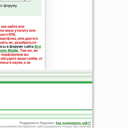
по форуму
 как найти или
или иную утилиту или
шего КПК,
мартфона, или другого
оить их, разобраться -
осы в форуме сайта
Всё
dows Mobile
.
Там же, во
х подфорумов вы
 обсудите ваши хобби, от
емьи и науки, а не
Поддержите Ладошки
:
Как поддержать сайт?
ользование материалов сайта разрешено только при наличии