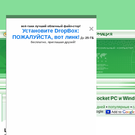
всё-таки лучший облачный файл-стор!
×
Установите DropBox:
ПОЖАЛУЙСТА, вот линк!
До
25 ГБ
бесплатно, приглашая друзей!
Установите
всё-таки лучший облачный файл-стор!
DropBox: ПОЖАЛУЙСТА, вот линк!
До
25
бесплатно, приглашая друзей!
ГБ
Скачать программы для КПК Pocket PC и Wind
к началу раздела
•
за сегодня
•
за 3 дня
•
за 7 дней
•
популярные
•
с
анонсы программ на email
• наш
на Google:
LearnWords WM5 v3.4