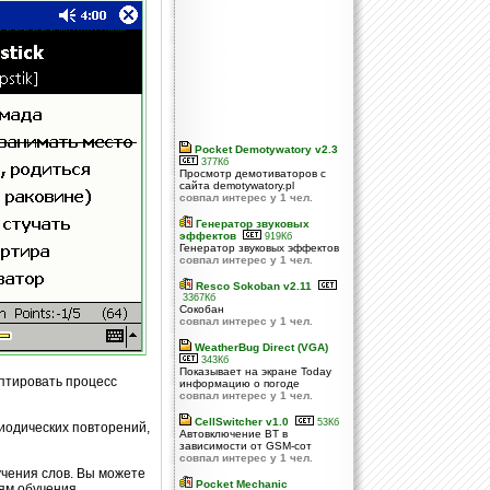
Pocket Demotywatory v2.3
377Кб
Просмотр демотиваторов с
сайта demotywatory.pl
совпал интерес у 1 чел.
Генератор звуковых
эффектов
919Кб
Генератор звуковых эффектов
совпал интерес у 1 чел.
Resco Sokoban v2.11
3367Кб
Сокобан
совпал интерес у 1 чел.
WeatherBug Direct (VGA)
343Кб
Показывает на экране Today
птировать процесс
информацию о погоде
совпал интерес у 1 чел.
CellSwitcher v1.0
53Кб
иодических повторений,
Автовключение BT в
зависимости от GSM-сот
совпал интерес у 1 чел.
учения слов. Вы можете
Pocket Mechanic
ням обучения