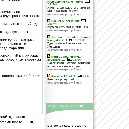
Professional v2.99 (WM6)
3414Кб
Утилита для работы с памятью
КПК и картами памяти
акомых слов;
совпал интерес у 1 чел.
а слух, развитию навыка
Pocket Slider v2.50
 изменить внешний вид
2397Кб
Игра по мотивам «Пятнашек»
совпал интерес у 1 чел.
нтах) изученного
CroTune — Croatian Tourist
вание существующих с
Navigator v1.0
15536Кб
Туристический навигатор по
жно создавать и
Хорватии
 редактора для
совпал интерес у 1 чел.
 случайный выбор слов
Nordic / Scandinavian
лов блока, обмен местами
keyboard 1.0
1578Кб
Норвежская, Датская, Финская
и Шведская клавиатуры
совпал интерес у 1 чел.
а, появляются сообщения
PassGenCE v1.1
231Кб
Генератор паролей
совпал интерес у 1 чел.
популярные новости:
знайте, а также
ограмм под ваш КПК,
в этом разделе еще не