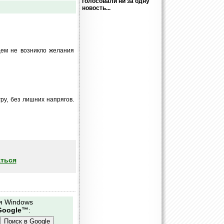
голосовали ни за одну
новость...
щем не возникло желания
ру, без лишних напрягов.
ться
я Windows
Google™
: