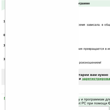
Отзывы о программе
17.05.2005
- Hoxton
19:41
как то сложно все и неинтересно. машинка все время зависала. в об
разбираться, удалил
06.03.2006
-
romservik
13:55
Вообще-то она платная
30.11.2006
-
Viktor
12:57
Программа мне очень понравилась, процес обучения превращается в иг
Вот еще ключик бы к ней найти...
31.01.2009
-
Beerukoffa
18:07
Так ничо программка, особенно неплохо помогает с роизношением!
Чтобы писать комментарии вам нужно
авторизоваться (войти)
или
зарегистрирова
Помогите Ладошкам стать лучше
Поиск по сайту и программам дл
своей поддержкой.
Mobile и Pocket PC при помощи
Хочешь футболку?