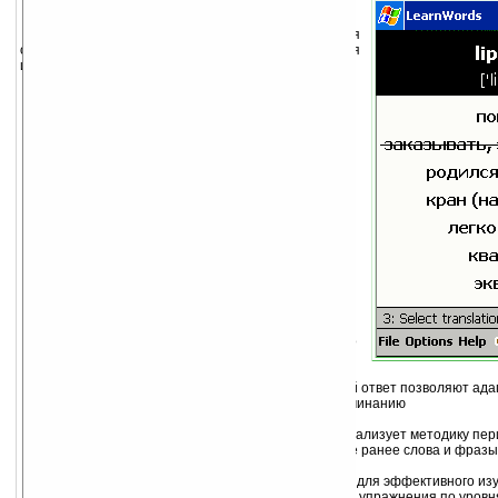
LearnWords
— высокоэффективная
обучающая программа скоростного изучения
иностранных слов на КПК.
Особенности программы:
Легкость, простота, скорость
Эргономичность интерфейса программы: на
экране нет лишних элементов, усложняющих
восприятие информации, только то, что
следует воспринять и запомнить. Наличие
только необходимой информации приводит к
ее легкому восприятию, быстроте обучения,
увеличивая эффективность
Глубокое запоминание, высокая
эффективность
Используются упражнения разной
направленности (Карточка, Мозаика, Выбор
перевода, Угадать перевод, Выбор слова,
Написание), основанные на особенностях
работы ассоциативной памяти человеческого
мозга
Адаптация под Ваши способности
Бальная система оценки, штраф за неверный ответ позволяют ада
изучения слов под Ваши способности к запоминанию
Cистема повторений
Универсальная система повторений, гибко реализует методику пер
что позволяет надежно запомнить изученные ранее слова и фразы
Гибкость обучения
LearnWords развивается как инструментарий для эффективного из
составить свою схему обучения, распределив упражнения по уров