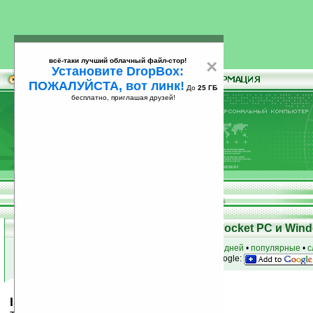
всё-таки лучший облачный файл-стор!
×
Установите DropBox:
ПОЖАЛУЙСТА, вот линк!
До
25 ГБ
бесплатно, приглашая друзей!
Установите
всё-таки лучший облачный файл-стор!
DropBox: ПОЖАЛУЙСТА, вот линк!
До
25
бесплатно, приглашая друзей!
ГБ
Скачать программы для КПК Pocket PC и Wind
к началу раздела
•
за сегодня
•
за 3 дня
•
за 7 дней
•
популярные
•
с
анонсы программ на email
• наш
на Google:
Island Theme