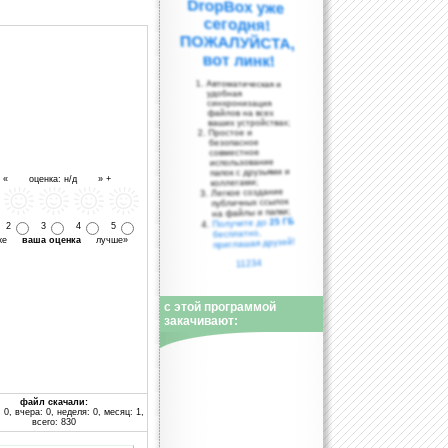
вот линк!
Автоматическая и
удобная
синхронизация
файлов на всех
ваших устройствах;
Простое и
безопасное
совместное
использование
папок с друзьями и
- « оценка: н/д » +
коллегами;
Легкое создание
публичных ссылок
на файлы и папки;
25 ГБ
Получите до
2
3
4
5
бесплатно,
уже
ваша оценка
лучше»
приглашая друзей!
11234
с этой программой
закачивают:
файл скачали:
 0, вчера: 0, неделя: 0, месяц: 1,
всего: 830