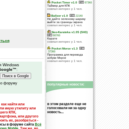
Pocket Timer v1.0
673Кб
Таймер для КПК
совпал интерес у 1 чел.
Ballzor v1.0
221Кб
Не дайте зеленому шарику
выйти за границы экрана
совпал интерес у 1 чел.
Neo-Karateka v1.05 (SH3)
667Кб
Карате
ться
совпал интерес у 1 чел.
Pocket Morse v1.3
373Кб
Программа для перевода
азбуки Морзе
совпал интерес у 1 чел.
я Windows
Google™
:
по форуму
популярные новости:
в этом разделе еще не
 как найти или
голосовали ни за одну
или иную утилиту или
новость...
шего КПК,
мартфона, или другого
оить их, разобраться -
осы в форуме сайта
Всё
dows Mobile
.
Там же, во