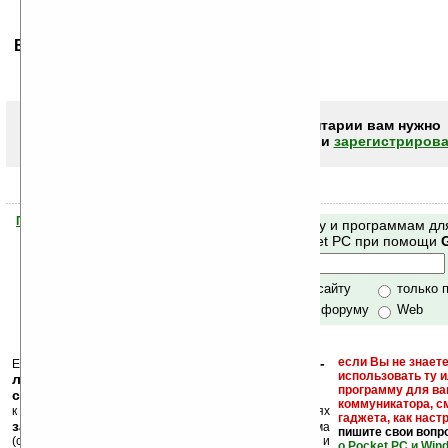
Ваше мнение будет первым.
Чтобы писать комментарии вам нужно
авторизоваться (войти)
или
зарегистрирова
Помогите Ладошкам стать лучше
Поиск по сайту и программам дл
своей поддержкой.
Mobile и Pocket PC при помощи
Хочешь футболку?
только по сайту
только 
по сайту и форуму
Web
кейгены, кряки -
если Вы не знаете
Еще раз обращаем внимание, что
использовать ту 
лекарства, серийные номера, ключи и
программу для ва
ссылки на варезные сайты
коммуникатора, с
к публикации на нашем сайте в комментариях
гаджета, как настр
запрещены
, как и несанкционированная реклама
пишите свои вопр
(спам). Мы поддерживаем авторов программ и
о Pocket PC и Win