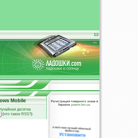
ows Mobile
Регистрация товарного знака в
Украине
patent.km.ua
.
лучайная десятка
(
что такое RSS?
)
и всё-таки лучший облачный
файл-стор:
Установите
DropBox уже
сегодня!
ПОЖАЛУЙСТА,