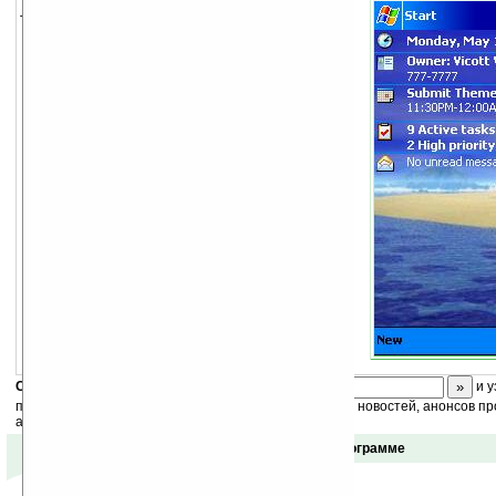
Тема для экрана Today.
Скоро
конкурс
с призами! Подпишитесь:
и у
получайте ежедневный или еженедельный дайджест новостей, анонсов пр
акций сайта на ваш почтовый ящик.
Отзывы о программе