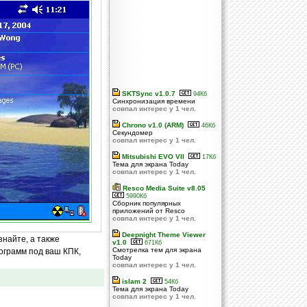
SKTSync v1.0.7
94Кб
Синхронизация времени
совпал интерес у 1 чел.
Chrono v1.0 (ARM)
46Кб
Секундомер
совпал интерес у 1 чел.
Mitsubishi EVO VII
17Кб
Тема для экрана Today
совпал интерес у 1 чел.
Resco Media Suite v8.05
5990Кб
Сборник популярных
приложений от Resco
совпал интерес у 1 чел.
Deepnight Theme Viewer
знайте, а также
v1.0
671Кб
Смотрелка тем для экрана
ограмм под ваш КПК,
Today
совпал интерес у 1 чел.
islam 2
54Кб
Тема для экрана Today
совпал интерес у 1 чел.