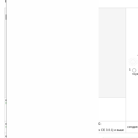
Тема для экрана Today
Скачать программу:
размер:
14 Кб
скачать
программу
1
«х
группы программы:
добавлена:
03.08.2004
Графика
:
Темы для Today
обновлена:
04.08.2004
автор программы:
vicott
ipaq.freeurl.com
vicott@ppcsg.com
программа:
совместима с Pocket PC:
бесплатная
ARM процессор и выше
сегодня:
Pocket PC 2002 (Windows CE 3.0.1) и выше
описание: