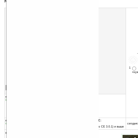
Клон игры «Реверси»
1
«х
Скачать программу:
размер:
478 Кб
скачать
программу
группы программы:
добавлена:
19.08.2004
Игры
:
Логические
обновлена:
19.08.2004
автор программы:
Crysus
www.jtl-software.de/
crysus@crysus.de
программа:
совместима с Pocket PC:
бесплатная
ARM процессор и выше
сегодня:
Pocket PC 2002 (Windows CE 3.0.1) и выше
описание: