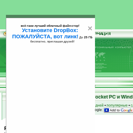
всё-таки лучший облачный файл-стор!
×
Установите DropBox:
ПОЖАЛУЙСТА, вот линк!
До
25 ГБ
бесплатно, приглашая друзей!
Установите
всё-таки лучший облачный файл-стор!
DropBox: ПОЖАЛУЙСТА, вот линк!
До
25
бесплатно, приглашая друзей!
ГБ
Скачать программы для КПК Pocket PC и Wind
к началу раздела
•
за сегодня
•
за 3 дня
•
за 7 дней
•
популярные
•
с
анонсы программ на email
• наш
на Google:
PocketTrommy v1.0