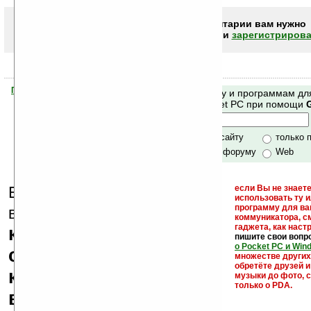
Чтобы писать комментарии вам нужно
авторизоваться (войти)
или
зарегистрирова
Помогите Ладошкам стать лучше
Поиск по сайту и программам дл
своей поддержкой.
Mobile и Pocket PC при помощи
Хочешь футболку?
только по сайту
только 
по сайту и форуму
Web
Еще раз обращаем
если Вы не знаете
использовать ту 
кейгены,
программу для ва
внимание, что
коммуникатора, с
гаджета, как настр
кряки - лекарства,
пишите свои вопр
о Pocket PC и Win
серийные номера,
множестве други
обретёте друзей и
ключи и ссылки на
музыки до фото, с
только о PDA.
варезные сайты