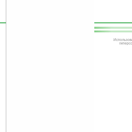
поддержите
Ладошки
Использов
гиперс