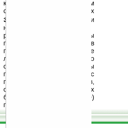
к публикации на нашем
сайте в комментариях
запрещены
, как и
несанкционированная
реклама (спам). Мы
поддерживаем авторов
программ и развитие
легального программного
обеспечения. Также мы
призываем Вас
поддерживать авторов,
особенно создающих
бесплатные (freeware)
программы.