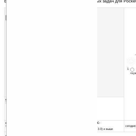
Еще один из вариантов менеджера запущенных задач для Pocke
Скачать программу:
размер:
22 Кб
скачать
программу
1
«х
группы программы:
добавлена:
28.09.2004
Утилиты
:
Управления задачами
обновлена:
05.12.2006
автор программы:
Harald-Renй Flasch
www.hfrmobile.com
hfr@hfrmobile.com
программа:
совместима с Pocket PC:
бесплатная
MIPS процессор
сегодня:
Pocket PC (Windows CE 3.0) и выше
описание: