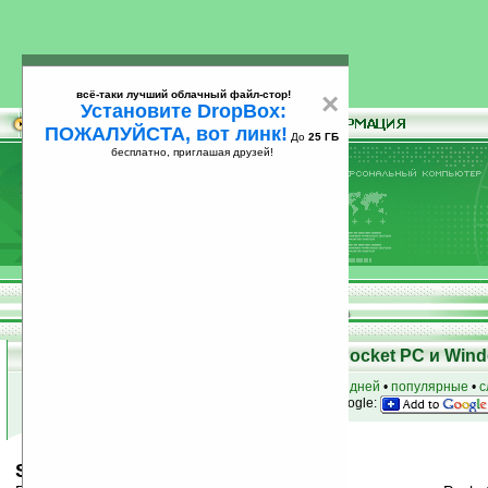
всё-таки лучший облачный файл-стор!
×
Установите DropBox:
ПОЖАЛУЙСТА, вот линк!
До
25 ГБ
бесплатно, приглашая друзей!
Установите
всё-таки лучший облачный файл-стор!
DropBox: ПОЖАЛУЙСТА, вот линк!
До
25
бесплатно, приглашая друзей!
ГБ
Скачать программы для КПК Pocket PC и Wind
к началу раздела
•
за сегодня
•
за 3 дня
•
за 7 дней
•
популярные
•
с
анонсы программ на email
• наш
на Google:
Switch v1.25 (MIPS)