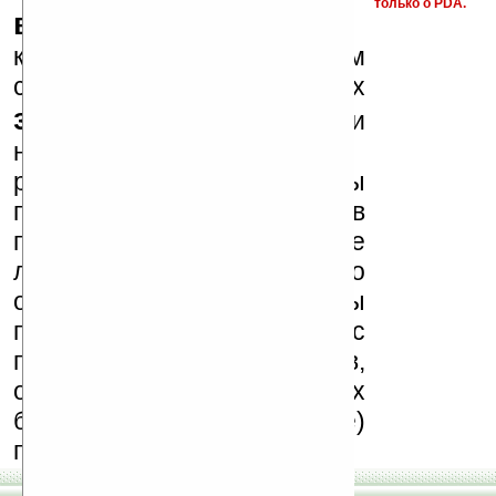
только о PDA.
варезные сайты
к публикации на нашем
сайте в комментариях
запрещены
, как и
несанкционированная
реклама (спам). Мы
поддерживаем авторов
программ и развитие
легального программного
обеспечения. Также мы
призываем Вас
поддерживать авторов,
особенно создающих
бесплатные (freeware)
программы.