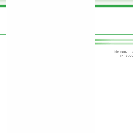
поддержите
Ладошки
Использов
гиперс