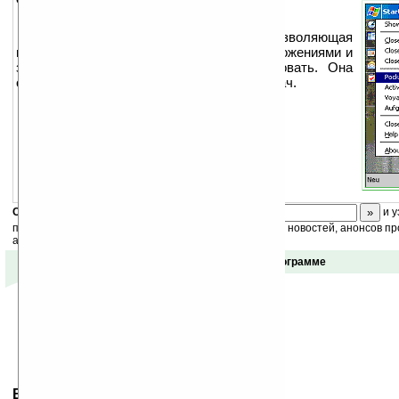
Это маленькая утилита, позволяющая
переключаться между запущенными приложениями и
закрывать их, а не просто минимизировать. Она
отображается в виде иконки на панели задач.
Скоро
конкурс
с призами! Подпишитесь:
и у
получайте ежедневный или еженедельный дайджест новостей, анонсов пр
акций сайта на ваш почтовый ящик.
Отзывы о программе
Ваше мнение будет первым.