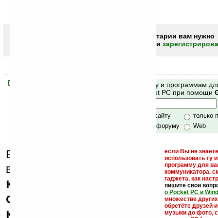
Чтобы писать комментарии вам нужно
авторизоваться (войти)
или
зарегистрирова
Помогите Ладошкам стать лучше
Поиск по сайту и программам дл
своей поддержкой.
Mobile и Pocket PC при помощи
Хочешь футболку?
только по сайту
только 
по сайту и форуму
Web
Еще раз обращаем
если Вы не знаете
использовать ту 
кейгены,
программу для ва
внимание, что
коммуникатора, с
гаджета, как настр
кряки - лекарства,
пишите свои вопр
о Pocket PC и Win
серийные номера,
множестве други
обретёте друзей и
ключи и ссылки на
музыки до фото, с