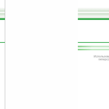
поддержите
Ладошки
Использов
гиперс