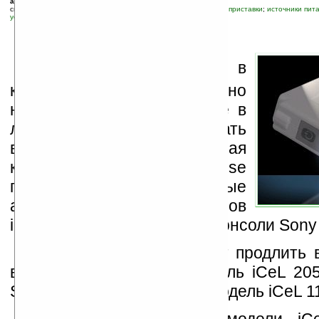
автор новости:
Вячеслав Черников (devious)
связанные темы:
iPod
;
PSP
;
аксессуары
;
игровые ПК, консоли, приставки
;
источники пит
устройства
Н
адолго собираетесь в
командировку или поход, но
не хотите отказывать себе в
любимой музыке или поиграть
в Sony PSP? Калифорнийская
компания Lithium House
предлагает расширенные
аккумуляторы для плееров
iPod и карманной игровой консоли Sony
iCeL для iPod позволяет продлить
вплоть до 200 часов (модель iCeL 205
Sony PSP — до 90 часов (модель iCeL 11