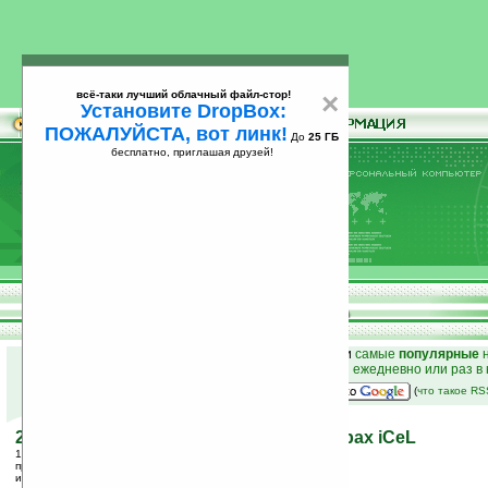
всё-таки лучший облачный файл-стор!
×
Установите DropBox:
ПОЖАЛУЙСТА, вот линк!
До
25 ГБ
бесплатно, приглашая друзей!
Установите
всё-таки лучший облачный файл-стор!
DropBox: ПОЖАЛУЙСТА, вот линк!
До
25
бесплатно, приглашая друзей!
ГБ
к началу раздела новостей
•
лучшие
новости
и
самые
популярные
н
простые
анонсы новостей
на email ежедневно или раз в
наш
на Google:
(
что такое R
200 часов работы iPod на аккумуляторах iCeL
10.11.2005 15:31
просмотров: сегодня 2, всего 3638
источник:
www.engadget.com