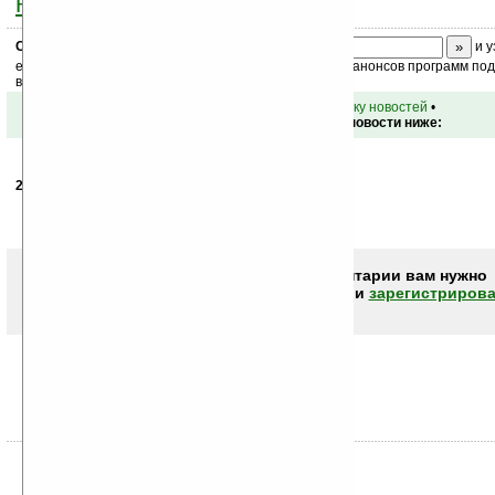
ниже на странице
.
Скоро
конкурс
с призами! Подпишитесь:
и у
ежедневный или еженедельный дайджест новостей, анонсов программ под 
ваш почтовый ящик.
•
вернуться к списку новостей
•
Обсуждение этой новости ниже:
20.12.2007
- falco___16
02:38
вещь хорошая а где купить можно?
Чтобы писать комментарии вам нужно
авторизоваться (войти)
или
зарегистрирова