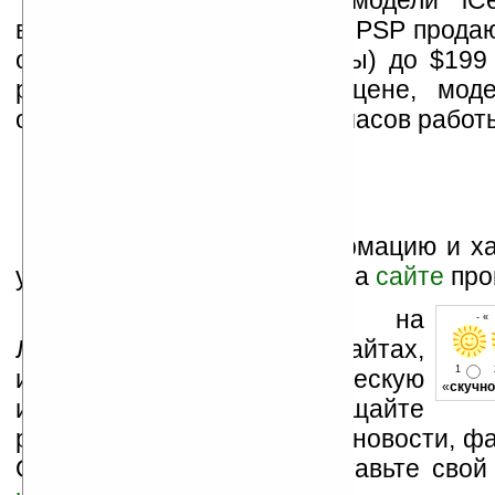
Цены на различные модели iC
высокие. Так iCeL для Sony PSP прода
от $99 (до 18 часов работы) до $199
работы). А при той же цене, моде
обеспечивают от 50 до 200 часов работ
Более подробную информацию и ха
устройств можно получить на
сайте
про
Устанавливайте линк на
- «
Ладошки на своих сайтах,
1
изучайте коммерческую
«
скучно
информацию, посещайте
разделы сайта (форум, чат, новости, фа
Оцените эту новость и оставьте свой