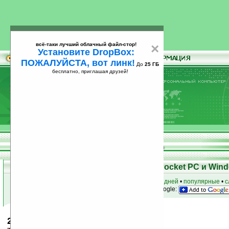
всё-таки лучший облачный файл-стор!
×
Установите DropBox:
ПОЖАЛУЙСТА, вот линк!
До
25 ГБ
бесплатно, приглашая друзей!
Установите
всё-таки лучший облачный файл-стор!
DropBox: ПОЖАЛУЙСТА, вот линк!
До
25
бесплатно, приглашая друзей!
ГБ
Скачать программы для КПК Pocket PC и Wind
к началу раздела
•
за сегодня
•
за 3 дня
•
за 7 дней
•
популярные
•
с
анонсы программ на email
• наш
на Google:
2005 Mustang