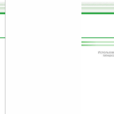
поддержите
Ладошки
Использов
гиперс