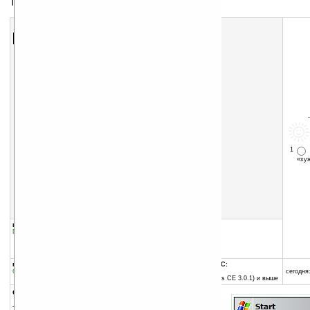
Тема для экрана Today
Скачать программу:
размер:
39 Кб
скачать
программу
1
«х
группы программы:
добавлена:
08.10.2004
Графика
:
Темы для Today
обновлена:
08.10.2004
автор программы:
red8395_11
программа:
совместима с Pocket PC:
бесплатная
ARM процессор и выше
сегодня:
Pocket PC 2002 (Windows CE 3.0.1) и выше
описание:
Тема для экрана Today.