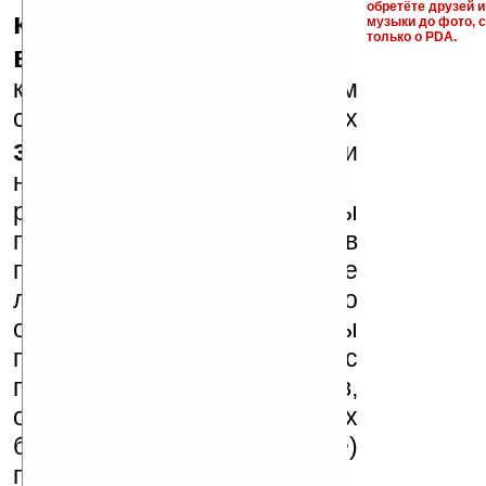
обретёте друзей и
ключи и ссылки на
музыки до фото, с
только о PDA.
варезные сайты
к публикации на нашем
сайте в комментариях
запрещены
, как и
несанкционированная
реклама (спам). Мы
поддерживаем авторов
программ и развитие
легального программного
обеспечения. Также мы
призываем Вас
поддерживать авторов,
особенно создающих
бесплатные (freeware)
программы.