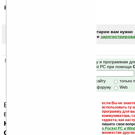
Ваше мнение будет первым.
Чтобы писать комментарии вам нужно
авторизоваться (войти)
или
зарегистрирова
Помогите Ладошкам стать лучше
Поиск по сайту и программам дл
своей поддержкой.
Mobile и Pocket PC при помощи
Хочешь футболку?
только по сайту
только 
по сайту и форуму
Web
Еще раз обращаем
если Вы не знаете
использовать ту 
кейгены,
программу для ва
внимание, что
коммуникатора, с
гаджета, как настр
кряки - лекарства,
пишите свои вопр
о Pocket PC и Win
серийные номера,
множестве други