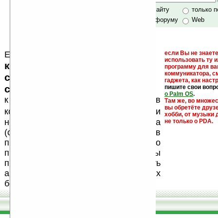
Хочешь футболку?
только по сайту
только 
по сайту и форуму
Web
Еще раз обращаем внимание, что
если Вы не знаете
использовать ту 
кейгены, кряки - лекарства,
программу для ва
коммуникатора, с
серийные номера, ключи и
гаджета, как настр
ссылки на варезные сайты
пишите свои вопр
о Palm OS
.
к публикации на нашем сайте в
Там же, во множе
вы обретёте друз
запрещены
комментариях
, как и
хобби, от музыки 
несанкционированная реклама
не только о PDA.
(спам). Мы поддерживаем авторов
программ и развитие легального
программного обеспечения. Также мы
призываем Вас поддерживать
авторов, особенно создающих
бесплатные (freeware) программы.