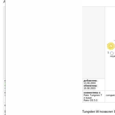
Драйвер Tungsten W Bluetooth
1
«х
Скачать программу:
размер:
1373 Кб
скачать
TungstenW_BT_EN.zip
группы программы:
автор программы:
добавлена:
Утилиты
:
Системные утилиты
Palm, Inc.
13.08.2003
Специальный софт
:
Flash-карты
www.palmos.com
обновлена:
Специальный софт
:
разное
support@palmos.com
16.08.2003
программа:
занимает памяти:
совместима с:
бесплатная
143 Кб
Palm Tungsten T
сегодня:
и выше
Palm OS 5.0
описание:
Программный продукт Palm Bluetooth Card для Palm Tungsten W позволит