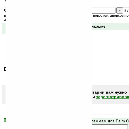
Bluetooth SDIO Card с Вашим Palm Tungsten W.
Скоро
конкурс
с призами! Подпишитесь:
и у
получайте ежедневный или еженедельный дайджест новостей, анонсов пр
акций сайта на ваш почтовый ящик.
Отзывы о программе
Ваше мнение будет первым.
Чтобы писать комментарии вам нужно
авторизоваться (войти)
или
зарегистрирова
Помогите Ладошкам стать лучше
Поиск по программам для Palm 
своей поддержкой.