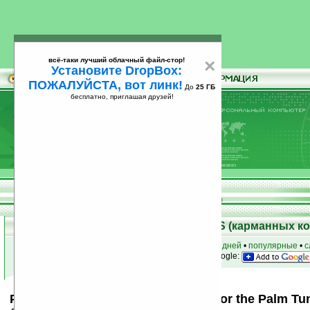
всё-таки лучший облачный файл-стор!
×
Установите DropBox:
ПОЖАЛУЙСТА, вот линк!
До
25 ГБ
бесплатно, приглашая друзей!
Установите
всё-таки лучший облачный файл-стор!
DropBox: ПОЖАЛУЙСТА, вот линк!
До
25
бесплатно, приглашая друзей!
ГБ
Скачать программы для Palm OS (карманных к
к началу раздела
•
за сегодня
•
за 3 дня
•
за 7 дней
•
популярные
•
с
анонсы программ на email
• наш
на Google:
Palm™ Bluetooth™ Card software for the Palm T