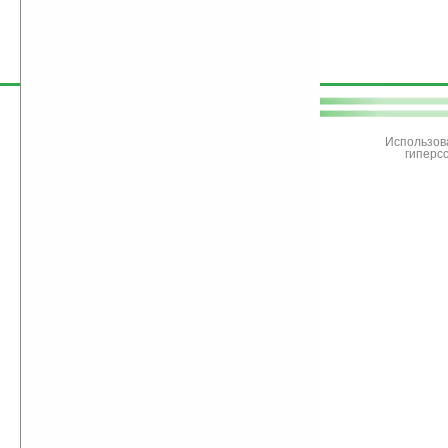
поддержите
Ладошки
Использов
гиперс