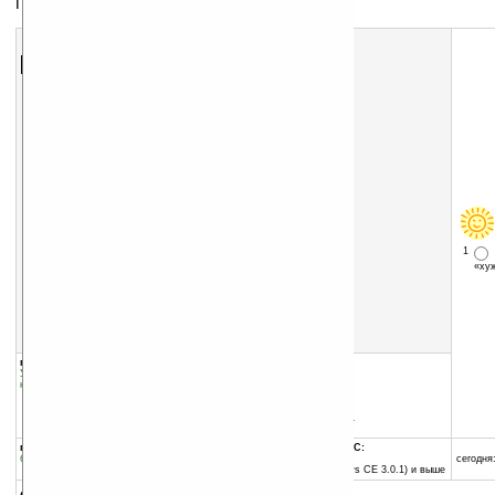
Простенький таймер и секундомер
Скачать программу:
размер:
10 Кб
скачать
программу
1
«х
группы программы:
добавлена:
27.01.2004
Управление информацией
:
Часы и
обновлена:
28.02.2004
календари
автор программы:
Yishin
www.geocities.co.jp/Sili...
CYH03533@nifty.ne.jp
программа:
совместима с Pocket PC:
бесплатная
ARM процессор и выше
сегодня:
Pocket PC 2002 (Windows CE 3.0.1) и выше
описание: