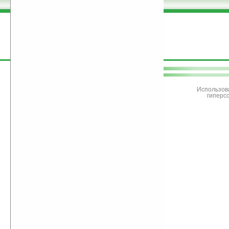
поддержите
Ладошки
Использов
гиперс