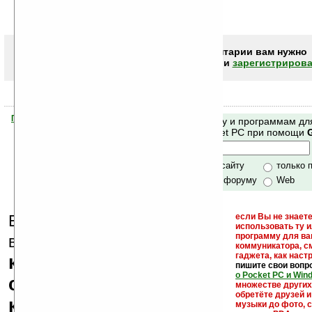
Чтобы писать комментарии вам нужно
авторизоваться (войти)
или
зарегистрирова
Помогите Ладошкам стать лучше
Поиск по сайту и программам дл
своей поддержкой.
Mobile и Pocket PC при помощи
Хочешь футболку?
только по сайту
только 
по сайту и форуму
Web
Еще раз обращаем
если Вы не знаете
использовать ту 
кейгены,
программу для ва
внимание, что
коммуникатора, с
гаджета, как настр
кряки - лекарства,
пишите свои вопр
о Pocket PC и Win
серийные номера,
множестве други
обретёте друзей и
ключи и ссылки на
музыки до фото, с