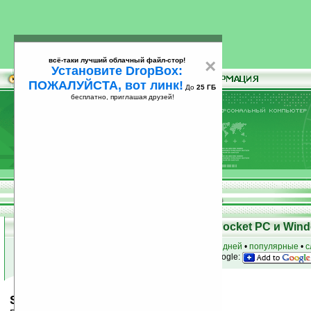
всё-таки лучший облачный файл-стор!
×
Установите DropBox:
ПОЖАЛУЙСТА, вот линк!
До
25 ГБ
бесплатно, приглашая друзей!
Установите
всё-таки лучший облачный файл-стор!
DropBox: ПОЖАЛУЙСТА, вот линк!
До
25
бесплатно, приглашая друзей!
ГБ
Скачать программы для КПК Pocket PC и Wind
к началу раздела
•
за сегодня
•
за 3 дня
•
за 7 дней
•
популярные
•
с
анонсы программ на email
• наш
на Google:
StopWatch v1.5