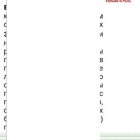
только о PDA.
варезные сайты
к публикации на нашем
сайте в комментариях
запрещены
, как и
несанкционированная
реклама (спам). Мы
поддерживаем авторов
программ и развитие
легального программного
обеспечения. Также мы
призываем Вас
поддерживать авторов,
особенно создающих
бесплатные (freeware)
программы.