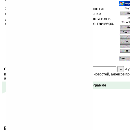
Это простой таймер и секундомер. Возможности:
функцию секундомера можно присвоить кнопке
девайса (страрт и сброс), сохранение результатов в
файл (My DocumentsStopWatch.txt), функция таймера.
Скоро
конкурс
с призами! Подпишитесь:
и у
получайте ежедневный или еженедельный дайджест новостей, анонсов пр
акций сайта на ваш почтовый ящик.
Отзывы о программе
Ваше мнение будет первым.