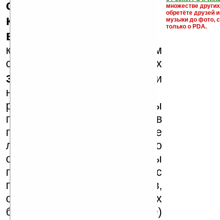
серийные номера,
множестве други
обретёте друзей и
ключи и ссылки на
музыки до фото, с
только о PDA.
варезные сайты
к публикации на нашем
сайте в комментариях
запрещены
, как и
несанкционированная
реклама (спам). Мы
поддерживаем авторов
программ и развитие
легального программного
обеспечения. Также мы
призываем Вас
поддерживать авторов,
особенно создающих
бесплатные (freeware)