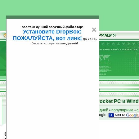
всё-таки лучший облачный файл-стор!
×
Установите DropBox:
ПОЖАЛУЙСТА, вот линк!
До
25 ГБ
бесплатно, приглашая друзей!
Установите
всё-таки лучший облачный файл-стор!
DropBox: ПОЖАЛУЙСТА, вот линк!
До
25
бесплатно, приглашая друзей!
ГБ
Скачать программы для КПК Pocket PC и Wind
к началу раздела
•
за сегодня
•
за 3 дня
•
за 7 дней
•
популярные
•
с
анонсы программ на email
• наш
на Google:
CopyText Pro v1.22