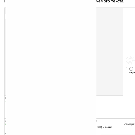
Программа для быстрого ввода часто используемого текста
Скачать программу:
размер:
254 Кб
скачать
программу
1
«х
группы программы:
добавлена:
07.11.2004
Управление информацией
:
прочее
обновлена:
26.01.2005
автор программы:
Biomobility, LLC
www.biomobility.com/
support@biomobility.com
программа:
совместима с Pocket PC:
шареварная
любой процессор
сегодня:
Pocket PC (Windows CE 3.0) и выше
описание: