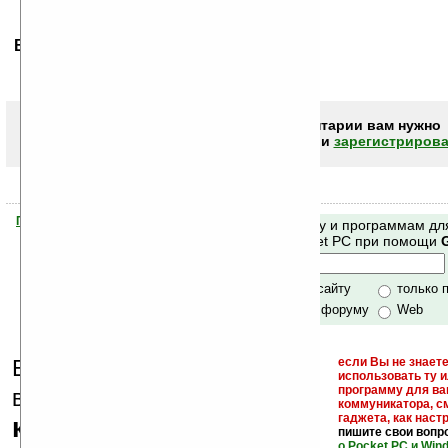
Ваше мнение будет первым.
Чтобы писать комментарии вам нужно
авторизоваться (войти)
или
зарегистрирова
Помогите Ладошкам стать лучше
Поиск по сайту и программам дл
своей поддержкой.
Mobile и Pocket PC при помощи
Хочешь футболку?
только по сайту
только 
по сайту и форуму
Web
Еще раз обращаем
если Вы не знаете
использовать ту 
кейгены,
программу для ва
внимание, что
коммуникатора, с
гаджета, как настр
кряки - лекарства,
пишите свои вопр
о Pocket PC и Win