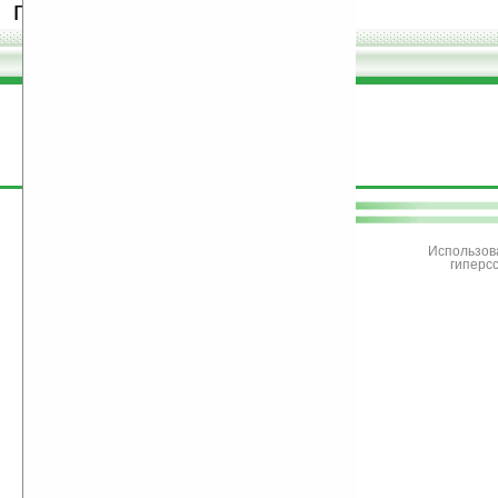
программы.
поддержите
Ладошки
Использов
гиперс