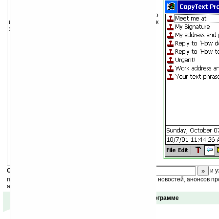
Программа для быстрого ввода часто
используемого текста и добавления текста к
электронным письмам.
Скоро
конкурс
с призами! Подпишитесь:
и у
получайте ежедневный или еженедельный дайджест новостей, анонсов пр
акций сайта на ваш почтовый ящик.
Отзывы о программе