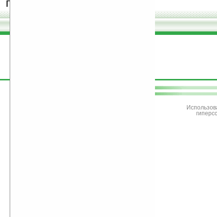
программы.
поддержите
Ладошки
Использов
гиперс