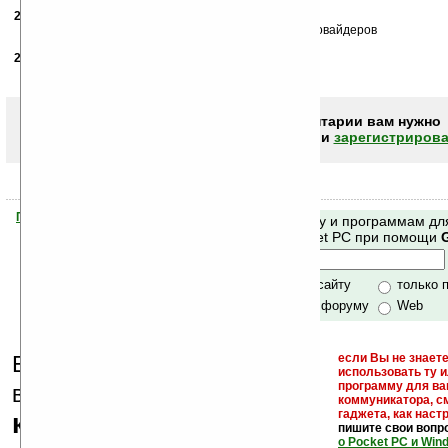
28.12.2005
-
Арик
15:06
это коммуникатор типа QTEK S100 ОТ немецких провайдеров
29.12.2006
-
Дзыма
23:19
а q-tek это немецкая фирма ?
Чтобы писать комментарии вам нужно
авторизоваться (войти)
или
зарегистрирова
Помогите Ладошкам стать лучше
Поиск по сайту и программам дл
своей поддержкой.
Mobile и Pocket PC при помощи
Хочешь футболку?
только по сайту
только 
по сайту и форуму
Web
Еще раз обращаем
если Вы не знаете
использовать ту 
кейгены,
программу для ва
внимание, что
коммуникатора, с
гаджета, как настр
кряки - лекарства,
пишите свои вопр
о Pocket PC и Win