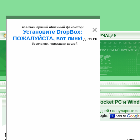
всё-таки лучший облачный файл-стор!
×
Установите DropBox:
ПОЖАЛУЙСТА, вот линк!
До
25 ГБ
бесплатно, приглашая друзей!
Установите
всё-таки лучший облачный файл-стор!
DropBox: ПОЖАЛУЙСТА, вот линк!
До
25
бесплатно, приглашая друзей!
ГБ
Скачать программы для КПК Pocket PC и Wind
к началу раздела
•
за сегодня
•
за 3 дня
•
за 7 дней
•
популярные
•
с
анонсы программ на email
• наш
на Google:
RaHCAM v0.4 Beta