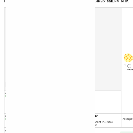
Программа для просмотра фотографий сделанных вашим КПК
1
«х
Скачать программу:
размер:
79 Кб
скачать
RaHCAM_v0.4_Beta.CAB
группы программы:
добавлена:
07.11.2004
Графика
:
Фотокамера
обновлена:
11.04.2005
автор программы:
rahjinoh
www.itnetwerk.com
rahjinoh@itnetwerk.com
программа:
совместима с Pocket PC:
бесплатная
ARM процессор и выше
сегодня:
Windows Mobile 2003 (Pocket PC 2003,
Windows CE 4.20) и выше
описание: