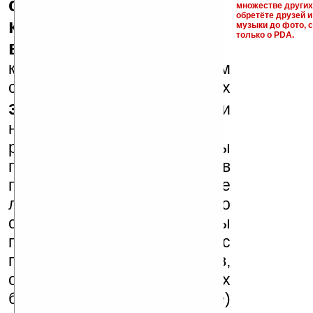
серийные номера,
множестве други
обретёте друзей и
ключи и ссылки на
музыки до фото, с
только о PDA.
варезные сайты
к публикации на нашем
сайте в комментариях
запрещены
, как и
несанкционированная
реклама (спам). Мы
поддерживаем авторов
программ и развитие
легального программного
обеспечения. Также мы
призываем Вас
поддерживать авторов,
особенно создающих
бесплатные (freeware)