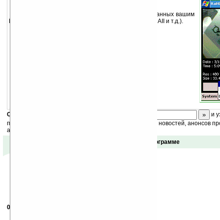
Программа для просмотра фотографий сделанных вашим
КПК. Только для устройств HTC HIMALAYA (XDAII, MDAII и т.д.).
Скоро
конкурс
с призами! Подпишитесь:
и у
получайте ежедневный или еженедельный дайджест новостей, анонсов пр
акций сайта на ваш почтовый ящик.
Отзывы о программе
08.11.2004
-
Александр
08:49
Что такое XDAII, MDAII.