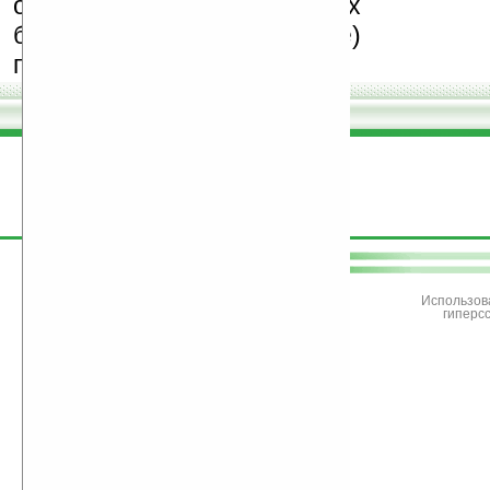
особенно создающих
бесплатные (freeware)
программы.
поддержите
Ладошки
Использов
гиперс