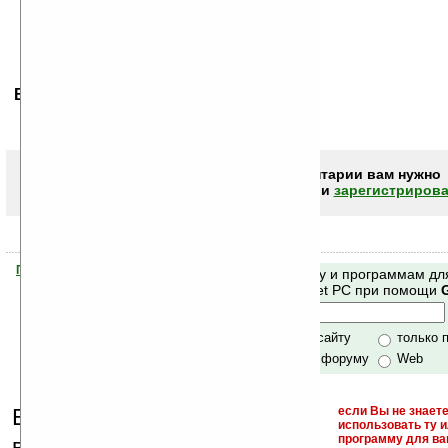
Ваше мнение будет первым.
Чтобы писать комментарии вам нужно
авторизоваться (войти)
или
зарегистрирова
Помогите Ладошкам стать лучше
Поиск по сайту и программам дл
своей поддержкой.
Mobile и Pocket PC при помощи
Хочешь футболку?
только по сайту
только 
по сайту и форуму
Web
Еще раз обращаем
если Вы не знаете
использовать ту 
кейгены,
программу для ва
внимание, что