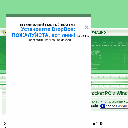
всё-таки лучший облачный файл-стор!
×
Установите DropBox:
ПОЖАЛУЙСТА, вот линк!
До
25 ГБ
бесплатно, приглашая друзей!
Установите
всё-таки лучший облачный файл-стор!
DropBox: ПОЖАЛУЙСТА, вот линк!
До
25
бесплатно, приглашая друзей!
ГБ
Скачать программы для КПК Pocket PC и Wind
к началу раздела
•
за сегодня
•
за 3 дня
•
за 7 дней
•
популярные
•
с
анонсы программ на email
• наш
на Google:
Spb Time Skin: Chinese New Year 8 v1.0