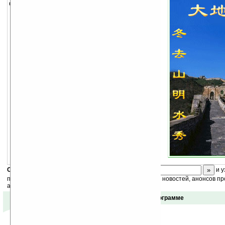
Cкин для
Spb Time
.
Скоро
конкурс
с призами! Подпишитесь:
и у
получайте ежедневный или еженедельный дайджест новостей, анонсов пр
акций сайта на ваш почтовый ящик.
Отзывы о программе