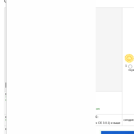
Cкин для Spb Time
1
«х
Скачать программу:
размер:
130 Кб
скачать
программу
группы программы:
добавлена:
09.02.2005
Управление информацией
:
Часы и
обновлена:
09.02.2005
календари
автор программы:
SPB Software House
www.spbsoftwarehouse.com
info@softspb.com
программа:
совместима с Pocket PC:
бесплатная
ARM процессор и выше
сегодня:
Pocket PC 2002 (Windows CE 3.0.1) и выше
описание: