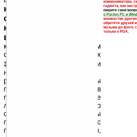
коммуникатора, с
гаджета, как настр
кряки - лекарства,
пишите свои вопр
о Pocket PC и Win
серийные номера,
множестве други
обретёте друзей и
ключи и ссылки на
музыки до фото, с
только о PDA.
варезные сайты
к публикации на нашем
сайте в комментариях
запрещены
, как и
несанкционированная
реклама (спам). Мы
поддерживаем авторов
программ и развитие
легального программного
обеспечения. Также мы
призываем Вас
поддерживать авторов,