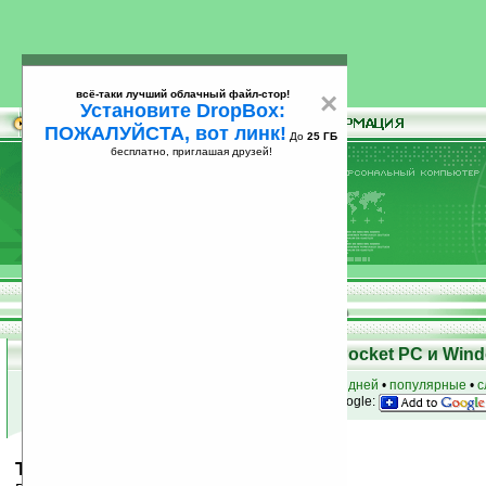
всё-таки лучший облачный файл-стор!
×
Установите DropBox:
ПОЖАЛУЙСТА, вот линк!
До
25 ГБ
бесплатно, приглашая друзей!
Установите
всё-таки лучший облачный файл-стор!
DropBox: ПОЖАЛУЙСТА, вот линк!
До
25
бесплатно, приглашая друзей!
ГБ
Скачать программы для КПК Pocket PC и Wind
к началу раздела
•
за сегодня
•
за 3 дня
•
за 7 дней
•
популярные
•
с
анонсы программ на email
• наш
на Google:
TapText v1.3