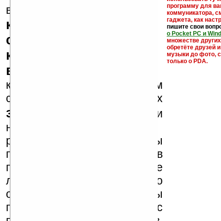
кейгены,
программу для ва
внимание, что
коммуникатора, с
гаджета, как настр
кряки - лекарства,
пишите свои вопр
о Pocket PC и Win
серийные номера,
множестве други
обретёте друзей и
ключи и ссылки на
музыки до фото, с
только о PDA.
варезные сайты
к публикации на нашем
сайте в комментариях
запрещены
, как и
несанкционированная
реклама (спам). Мы
поддерживаем авторов
программ и развитие
легального программного
обеспечения. Также мы
призываем Вас
поддерживать авторов,