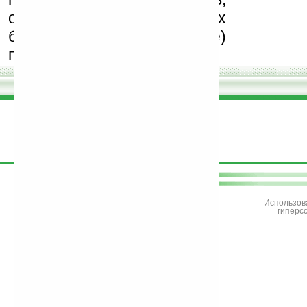
особенно создающих
бесплатные (freeware)
программы.
поддержите
Ладошки
Использов
гиперс