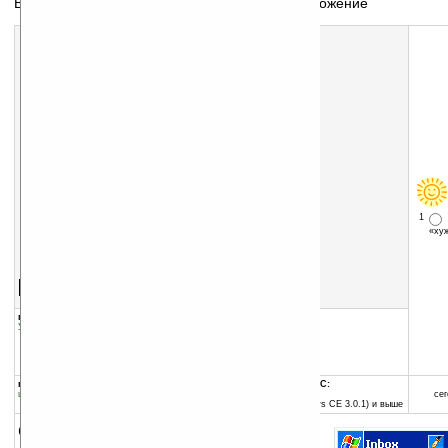
Вставка подготовленного текста в любое приложение
1
«х
Скачать программу:
размер:
178 Кб
скачать
программу
группы программы:
добавлена:
09.03.2005
Управление информацией
:
прочее
обновлена:
11.09.2007
автор программы:
DinarSoft
DinarSoft@Canada.com
программа:
совместима с Pocket PC:
шареварная
ARM процессор и выше
сег
Pocket PC 2002 (Windows CE 3.0.1) и выше
описание: