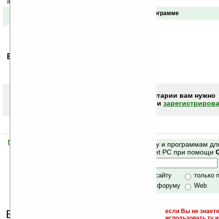
акций сайта на ваш почтовый ящик.
Отзывы о программе
Ваше мнение будет первым.
Чтобы писать комментарии вам нужно
авторизоваться (войти)
или
зарегистрирова
Помогите Ладошкам стать лучше
Поиск по сайту и программам дл
своей поддержкой.
Mobile и Pocket PC при помощи
Хочешь футболку?
только по сайту
только 
по сайту и форуму
Web
Еще раз обращаем
если Вы не знаете
использовать ту 