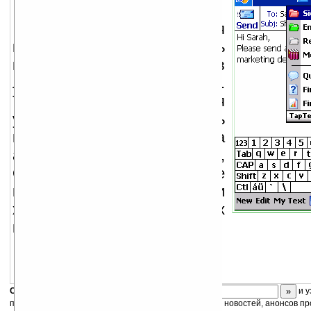
Программа, дающая
возможность вставлять
подготовленный текст в
любое приложение.
Текстовые вставки, для
удобства, можно разбивать
по группам. Есть поддержка
аппаратных кнопок,
QVGA/VGA, а также
поддержка возможности
хранения текста на картах
памяти.
Скоро
конкурс
с призами! Подпишитесь:
и у
получайте ежедневный или еженедельный дайджест новостей, анонсов пр