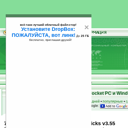
всё-таки лучший облачный файл-стор!
×
Установите DropBox:
ПОЖАЛУЙСТА, вот линк!
До
25 ГБ
бесплатно, приглашая друзей!
Установите
всё-таки лучший облачный файл-стор!
DropBox: ПОЖАЛУЙСТА, вот линк!
До
25
бесплатно, приглашая друзей!
ГБ
Скачать программы для КПК Pocket PC и Wind
к началу раздела
•
за сегодня
•
за 3 дня
•
за 7 дней
•
популярные
•
с
анонсы программ на email
• наш
на Google:
70+ Windows Mobile 2003 Tips & Tricks v3.55