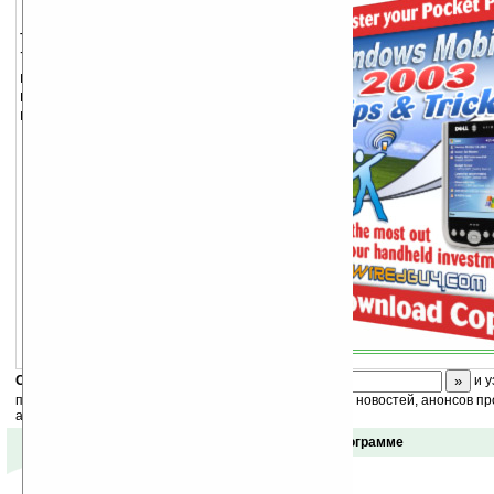
70+ Windows Mobile 2003 Tips &
Tricks — это коллекция более чем
70 различных советов и хитростей
использования Windows Mobile 2003,
которые вам предлагают
профессионалы.
Скоро
конкурс
с призами! Подпишитесь:
и у
получайте ежедневный или еженедельный дайджест новостей, анонсов пр
акций сайта на ваш почтовый ящик.
Отзывы о программе