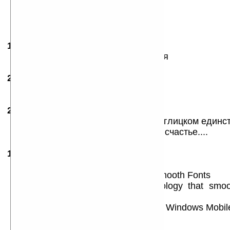
18.04.2005
-
Alex
23:06
Это Демо версия ,еще и английская
20.06.2005
- Mr.T
08:46
1 совет — это мало!!!!!!
21.06.2005
-
Lekos
10:47
Ага, скачать PDF-ку в которой на аглицком единс
включить ClearType... Нафиг такое счастье....
16.10.2006
-
s145
14:49
Это коллекция из одного совета...
71. System: Enable ClearType for Smooth Fonts
ClearType is a font display technology that smoo
improve
readability. By default it is disabled in Windows Mobi
Here’s how to enable it:
1. Today Screen