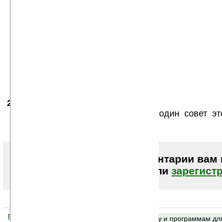
2. Open “Start Menu”
3. Select “Settings”
4. Open the “System” tab
5. Tap the “Screen” icon
6. Check the “Enable ClearType” box
7. Click “Ok”
8. Soft-reset your Pocket PC
Все! Можно не качать.
26.01.2007
- karbo
00:06
Бугага! ЛОЛ ваще! я плакол :D один совет э
жжот!
Чтобы писать комментарии вам
авторизоваться (войти)
или
зарегист
Помогите Ладошкам стать лучше
Поиск по сайту и программам дл