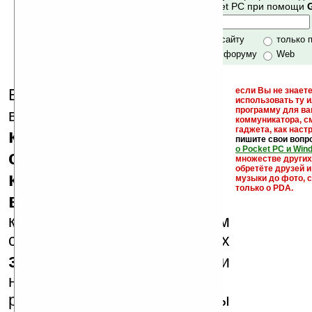
своей поддержкой.
Mobile и Pocket PC при помощи
Хочешь футболку?
только по сайту
только 
по сайту и форуму
Web
Еще раз обращаем
если Вы не знаете
использовать ту 
кейгены,
программу для ва
внимание, что
коммуникатора, с
гаджета, как настр
кряки - лекарства,
пишите свои вопр
о Pocket PC и Win
серийные номера,
множестве други
обретёте друзей и
ключи и ссылки на
музыки до фото, с
только о PDA.
варезные сайты
к публикации на нашем
сайте в комментариях
запрещены
, как и
несанкционированная
реклама (спам). Мы