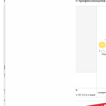
70+ советов и секретов Windows Mobile 2003 от профессионалов
-
1
«х
Скачать программу:
размер:
33 Кб
скачать
70_Windows_Mobile_2003_Tips_Tricks_v3.55.zip
группы программы:
добавлена:
17.04.2005
Наука
:
Справочники
обновлена:
22.07.2005
автор программы:
WiredGuy.com
calvin@wiredguy.com
программа:
совместима с Pocket PC:
демоверсия
ARM процессор и выше
сегодня:
Pocket PC 2002 (Windows CE 3.0.1) и выше
описание: