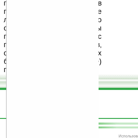
поддерживаем авторов
программ и развитие
легального программного
обеспечения. Также мы
призываем Вас
поддерживать авторов,
особенно создающих
бесплатные (freeware)
программы.
поддержите
Ладошки
Использов