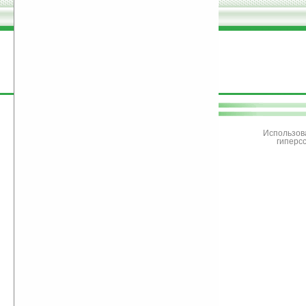
поддержите
Ладошки
Использов
гиперс