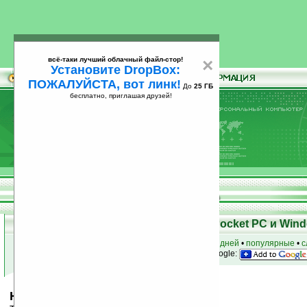
всё-таки лучший облачный файл-стор!
×
Установите DropBox:
ПОЖАЛУЙСТА, вот линк!
До
25 ГБ
бесплатно, приглашая друзей!
Установите
всё-таки лучший облачный файл-стор!
DropBox: ПОЖАЛУЙСТА, вот линк!
До
25
бесплатно, приглашая друзей!
ГБ
Скачать программы для КПК Pocket PC и Wind
к началу раздела
•
за сегодня
•
за 3 дня
•
за 7 дней
•
популярные
•
с
анонсы программ на email
• наш
на Google:
Hed Kandi Back 2 Love