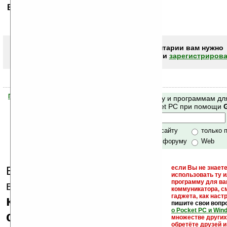
Ваше мнение будет первым.
Чтобы писать комментарии вам нужно
авторизоваться (войти)
или
зарегистрирова
Помогите Ладошкам стать лучше
Поиск по сайту и программам дл
своей поддержкой.
Mobile и Pocket PC при помощи
Хочешь футболку?
только по сайту
только 
по сайту и форуму
Web
Еще раз обращаем
если Вы не знаете
использовать ту 
кейгены,
программу для ва
внимание, что
коммуникатора, с
гаджета, как настр
кряки - лекарства,
пишите свои вопр
о Pocket PC и Win
серийные номера,
множестве други
обретёте друзей и