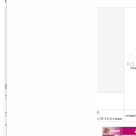
Тема для экрана Today
1
«х
Скачать программу:
размер:
83 Кб
скачать
программу
группы программы:
добавлена:
14.06.2005
Графика
:
Темы для Today
обновлена:
14.06.2005
автор программы:
bnycastro
программа:
совместима с Pocket PC:
бесплатная
ARM процессор и выше
сегодня:
Pocket PC 2002 (Windows CE 3.0.1) и выше
описание:
Тема для экрана Today.