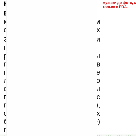
ключи и ссылки на
музыки до фото, с
только о PDA.
варезные сайты
к публикации на нашем
сайте в комментариях
запрещены
, как и
несанкционированная
реклама (спам). Мы
поддерживаем авторов
программ и развитие
легального программного
обеспечения. Также мы
призываем Вас
поддерживать авторов,
особенно создающих
бесплатные (freeware)
программы.