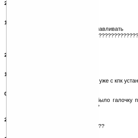
26.02.2007
-
Rio
08:49
а правда как ее ставить???
10.03.2007
- ale
18:17
народ помагите устанавливать
как???????????????????????????????????????
пажалста ответьте!
28.03.2007
-
vetal007
10:08
как установить эту прогу?
11.04.2007
-
seraphim
23:13
копируете архив на карту памяти и уже с кпк уст
01.05.2007
-
Вячеслав
16:44
А есть такая же, но чтоб можно было галочку п
открывать с помощью этой проги»?
24.01.2008
- A
18:21
ПРОГА СУПЕР А КАК ЕЁ СТАВИТЬ??