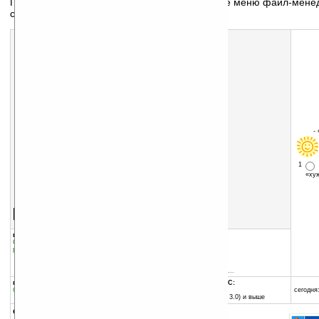
Приложение, которое добавляет в контекстное меню файл-мене
с помощью...»
-
1
«х
Скачать программу:
размер:
46 Кб
скачать
программу
группы программы:
добавлена:
24.11.2005
Системные утилиты
:
Cистемные
обновлена:
24.11.2005
расширения
автор программы:
Jonathan Misurda
www.cs.pitt.edu/~jmisurd...
программа:
совместима с Pocket PC:
бесплатная
любой процессор
сегодня:
Pocket PC (Windows CE 3.0) и выше
описание: