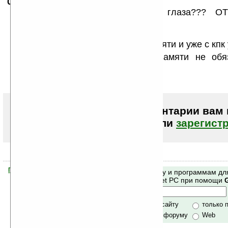
09.06.2008
- ElKornacio
13:09
Люди у вас в каком месте глаза??? 
ПОСМОТРИТЕ:
>>>>11.04.2007 23:13 — seraphim
>>>>копируете архив на карту памяти и уже с кпк
Единственная поправка: карта памяти не обя
кидать и на КПК и на карту
Чтобы писать комментарии вам
авторизоваться (войти)
или
зарегист
Помогите Ладошкам стать лучше
Поиск по сайту и программам дл
своей поддержкой.
Mobile и Pocket PC при помощи
Хочешь футболку?
только по сайту
только 
по сайту и форуму
Web