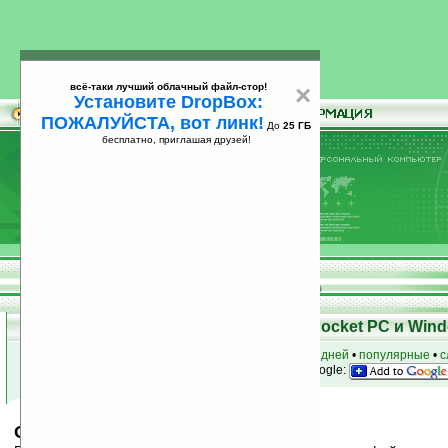
всё-таки лучший облачный файл-стор!
×
Установите DropBox:
ПОЖАЛУЙСТА, вот линк!
До
25 ГБ
бесплатно, приглашая друзей!
Установите
всё-таки лучший облачный файл-стор!
DropBox: ПОЖАЛУЙСТА, вот линк!
До
25
бесплатно, приглашая друзей!
ГБ
Скачать программы для КПК Pocket PC и Wind
к началу раздела
•
за сегодня
•
за 3 дня
•
за 7 дней
•
популярные
•
с
анонсы программ на email
• наш
на Google:
OpenWith v0.1