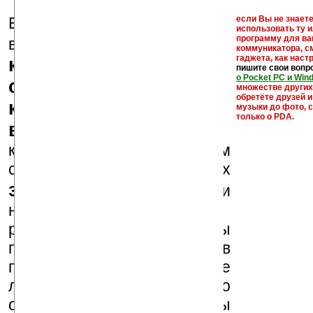
Еще раз обращаем
если Вы не знаете
использовать ту 
кейгены,
программу для ва
внимание, что
коммуникатора, с
гаджета, как настр
кряки - лекарства,
пишите свои вопр
о Pocket PC и Win
серийные номера,
множестве други
обретёте друзей и
ключи и ссылки на
музыки до фото, с
только о PDA.
варезные сайты
к публикации на нашем
сайте в комментариях
запрещены
, как и
несанкционированная
реклама (спам). Мы
поддерживаем авторов
программ и развитие
легального программного
обеспечения. Также мы