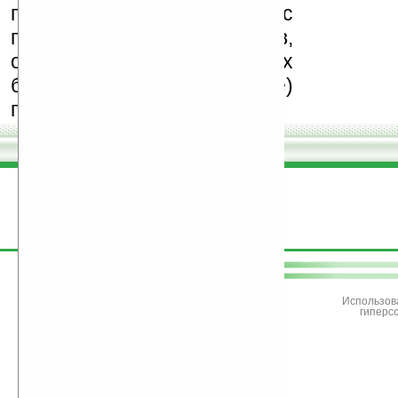
призываем Вас
поддерживать авторов,
особенно создающих
бесплатные (freeware)
программы.
поддержите
Ладошки
Использов
гиперс