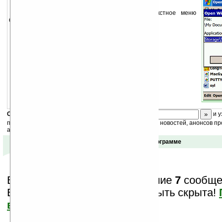
Приложение, которое добавляет в контекстное меню
файл-менеджера пункт «Открыть с помощью...»
Скоро
конкурс
с призами! Подпишитесь:
и у
получайте ежедневный или еженедельный дайджест новостей, анонсов пр
акций сайта на ваш почтовый ящик.
Отзывы о программе
Вам показаны только последние
7
сообщен
Важная информация может быть скрыта!
все?