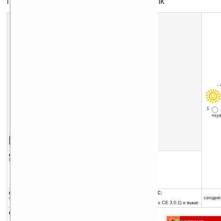
Программа для просмотра изображений на КПК
-
1
«х
Скачать программу:
размер:
303 Кб
скачать
программу
группы программы:
добавлена:
28.01.2006
Графика
:
Для просмотра
обновлена:
07.11.2007
автор программы:
Avantgarde Digital
www.aedigital.com/
support@aedigital.com
программа:
совместима с Pocket PC:
шареварная
ARM процессор и выше
сегодня:
Pocket PC 2002 (Windows CE 3.0.1) и выше
описание: