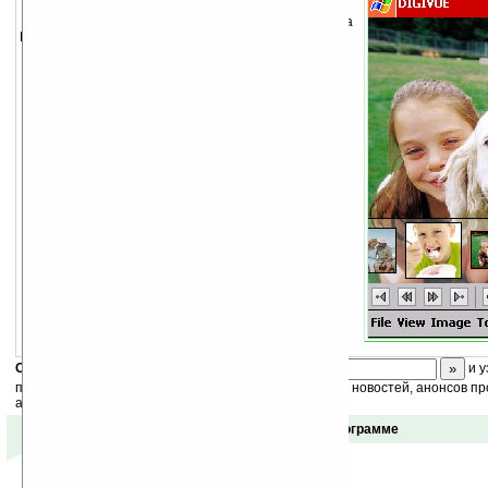
Программа для просмотра изображений на
КПК.
Скоро
конкурс
с призами! Подпишитесь:
и у
получайте ежедневный или еженедельный дайджест новостей, анонсов пр
акций сайта на ваш почтовый ящик.
Отзывы о программе