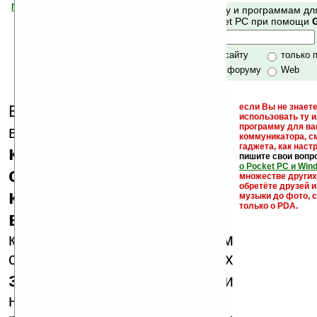
Помогите Ладошкам стать лучше
Поиск по сайту и программам дл
своей поддержкой.
Mobile и Pocket PC при помощи
Хочешь футболку?
только по сайту
только 
по сайту и форуму
Web
Еще раз обращаем
если Вы не знаете
использовать ту 
кейгены,
программу для ва
внимание, что
коммуникатора, с
гаджета, как настр
кряки - лекарства,
пишите свои вопр
о Pocket PC и Win
серийные номера,
множестве други
обретёте друзей и
ключи и ссылки на
музыки до фото, с
только о PDA.
варезные сайты
к публикации на нашем
сайте в комментариях
запрещены
, как и
несанкционированная