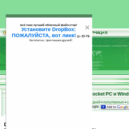
всё-таки лучший облачный файл-стор!
×
Установите DropBox:
ПОЖАЛУЙСТА, вот линк!
До
25 ГБ
бесплатно, приглашая друзей!
Установите
всё-таки лучший облачный файл-стор!
DropBox: ПОЖАЛУЙСТА, вот линк!
До
25
бесплатно, приглашая друзей!
ГБ
Скачать программы для КПК Pocket PC и Wind
к началу раздела
•
за сегодня
•
за 3 дня
•
за 7 дней
•
популярные
•
с
анонсы программ на email
• наш
на Google:
DIGIVUE v1.2