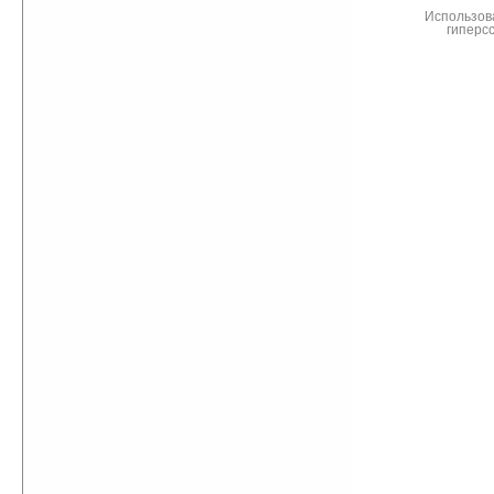
Использов
гиперс