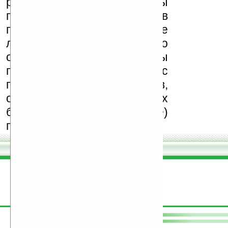
реклама (спам). Мы
поддерживаем авторов
программ и развитие
легального программного
обеспечения. Также мы
призываем Вас
поддерживать авторов,
особенно создающих
бесплатные (freeware)
программы.
поддержите
Ладошки