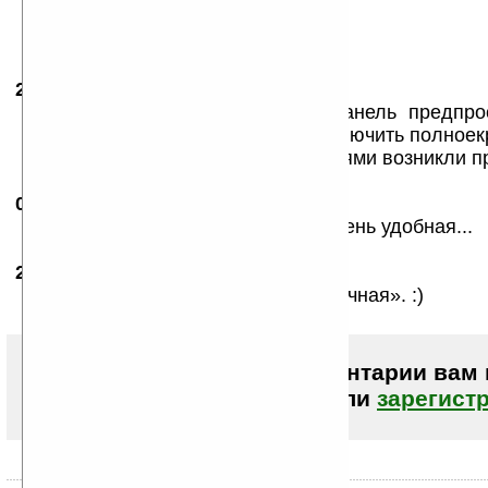
27.08.2006
- Taras55
14:39
Неплохая прожка. Просрачная панель предпро
симпатично. Вот только нельзя включить полное
в режыме слайдшоу. И с асоциациями возникли п
02.09.2006
- F
14:30
А программа нормальная, даже очень удобная...
21.01.2008
- usa-caput
11:47
Да, панель действительно «просрачная». :)
Чтобы писать комментарии вам
авторизоваться (войти)
или
зарегист