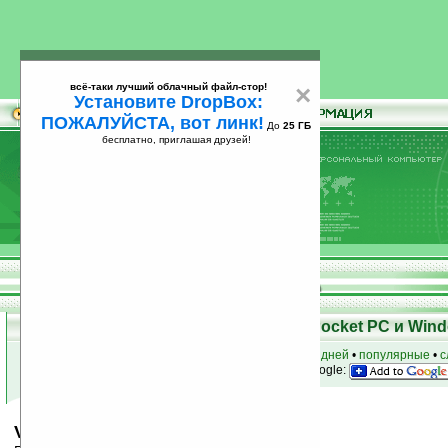
всё-таки лучший облачный файл-стор!
×
Установите DropBox:
ПОЖАЛУЙСТА, вот линк!
До
25 ГБ
бесплатно, приглашая друзей!
Установите
всё-таки лучший облачный файл-стор!
DropBox: ПОЖАЛУЙСТА, вот линк!
До
25
бесплатно, приглашая друзей!
ГБ
Скачать программы для КПК Pocket PC и Wind
к началу раздела
•
за сегодня
•
за 3 дня
•
за 7 дней
•
популярные
•
с
анонсы программ на email
• наш
на Google:
Vsnotepad Pink Version v1.7