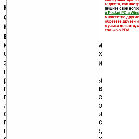
гаджета, как настр
кряки - лекарства,
пишите свои вопр
о Pocket PC и Win
серийные номера,
множестве други
обретёте друзей и
ключи и ссылки на
музыки до фото, с
только о PDA.
варезные сайты
к публикации на нашем
сайте в комментариях
запрещены
, как и
несанкционированная
реклама (спам). Мы
поддерживаем авторов
программ и развитие
легального программного
обеспечения. Также мы
призываем Вас
поддерживать авторов,
особенно создающих