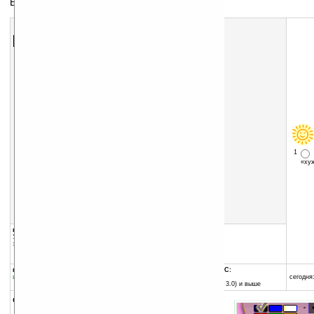
Блокнот (розовая версия)
Скачать программу:
размер:
400 Кб
скачать
программу
1
«х
группы программы:
добавлена:
19.05.2006
Управление информацией
:
Блокноты и
обновлена:
13.10.2006
записные книжки
автор программы:
Virtual Spaghetti
программа:
совместима с Pocket PC:
шареварная
любой процессор
сегодня:
Pocket PC (Windows CE 3.0) и выше
описание: