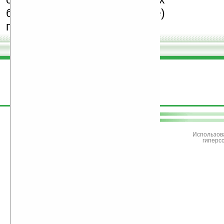
бесплатные (freeware)
программы.
поддержите
Ладошки
Использов
гиперс