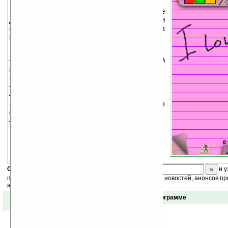
С помощью Vsnotepad вы сможете
делать записи, перелистывать страницы и
просматривать свои записи как в
настоящем блокноте.
Характеристики:
— оптимизированный графический
интерфейс;
— полноэкранный режим;
— поддержка QVGA/VGA дисплеев;
— графический инструментарий;
— простой метод создания и смены
страниц;
— отображение уровня заряда батареи.
Скоро
конкурс
с призами! Подпишитесь:
и у
получайте ежедневный или еженедельный дайджест новостей, анонсов пр
акций сайта на ваш почтовый ящик.
Отзывы о программе