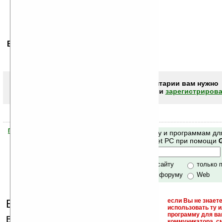
Ваше мнение будет первым.
Чтобы писать комментарии вам нужно
авторизоваться (войти)
или
зарегистрирова
Помогите Ладошкам стать лучше
Поиск по сайту и программам дл
своей поддержкой.
Mobile и Pocket PC при помощи
Хочешь футболку?
только по сайту
только 
по сайту и форуму
Web
Еще раз обращаем
если Вы не знаете
использовать ту 
кейгены,
программу для ва
внимание, что
коммуникатора, с