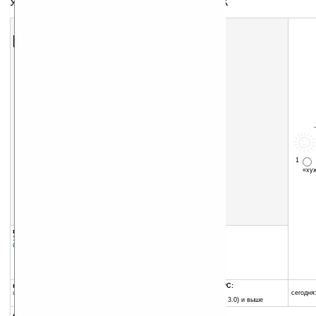
Утилита кодирования, декодирования для КПК
Скачать программу:
размер:
209 Кб
скачать
программу
1
«х
группы программы:
добавлена:
02.06.2006
Управление информацией
:
Шифрование
обновлена:
28.10.2007
Системные утилиты
:
Безопасность
автор программы:
Vieka
www.vieka.com/
help@vieka.com
программа:
совместима с Pocket PC:
шареварная
любой процессор
сегодня:
Pocket PC (Windows CE 3.0) и выше
описание: