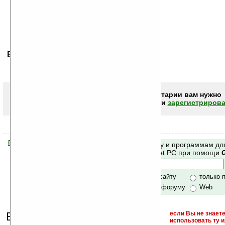
Ваше мнение будет первым.
Чтобы писать комментарии вам нужно
авторизоваться (войти)
или
зарегистрирова
Помогите Ладошкам стать лучше
Поиск по сайту и программам дл
своей поддержкой.
Mobile и Pocket PC при помощи
Хочешь футболку?
только по сайту
только 
по сайту и форуму
Web
Еще раз обращаем
если Вы не знаете
использовать ту 