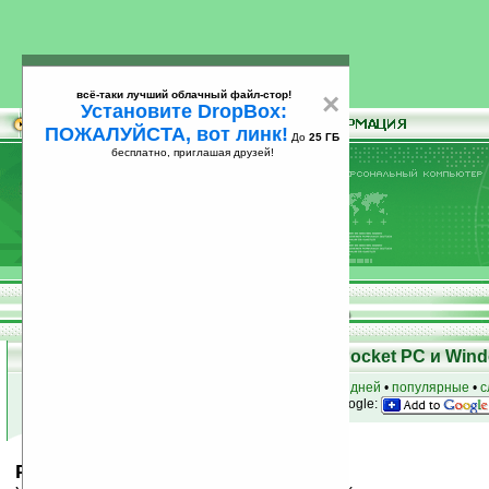
всё-таки лучший облачный файл-стор!
×
Установите DropBox:
ПОЖАЛУЙСТА, вот линк!
До
25 ГБ
бесплатно, приглашая друзей!
Установите
всё-таки лучший облачный файл-стор!
DropBox: ПОЖАЛУЙСТА, вот линк!
До
25
бесплатно, приглашая друзей!
ГБ
Скачать программы для КПК Pocket PC и Wind
к началу раздела
•
за сегодня
•
за 3 дня
•
за 7 дней
•
популярные
•
с
анонсы программ на email
• наш
на Google:
PE Encrypt v7.5