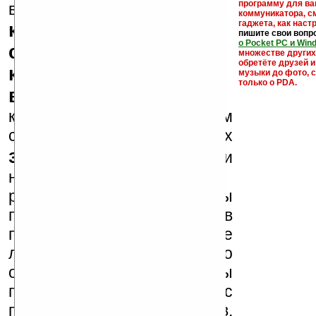
кейгены,
программу для ва
внимание, что
коммуникатора, с
гаджета, как настр
кряки - лекарства,
пишите свои вопр
о Pocket PC и Win
серийные номера,
множестве други
обретёте друзей и
ключи и ссылки на
музыки до фото, с
только о PDA.
варезные сайты
к публикации на нашем
сайте в комментариях
запрещены
, как и
несанкционированная
реклама (спам). Мы
поддерживаем авторов
программ и развитие
легального программного
обеспечения. Также мы
призываем Вас
поддерживать авторов,