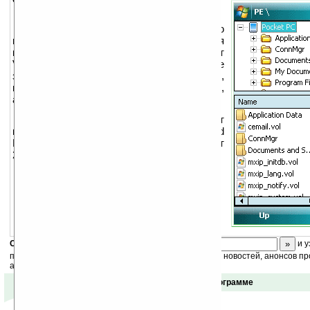
PE Encrypt — полностью
интегрирующаяся в file explorer утилита для
кодирования/декодирования файлов от
Vieka. С ее помощью вы сможете
зашифровывать ваши важные документы,
пароли, финансовую информацию,
анкетные данные и т.д.
PE Encrypt использует
криптографический стандарт Advanced
Encryption Standard (AES) и поддерживает
256-битный размер ключа шифрования.
Скоро
конкурс
с призами! Подпишитесь:
и у
получайте ежедневный или еженедельный дайджест новостей, анонсов пр
акций сайта на ваш почтовый ящик.
Отзывы о программе