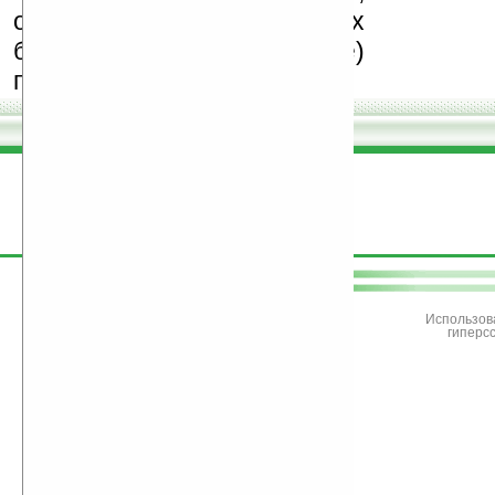
особенно создающих
бесплатные (freeware)
программы.
поддержите
Ладошки
Использов
гиперс