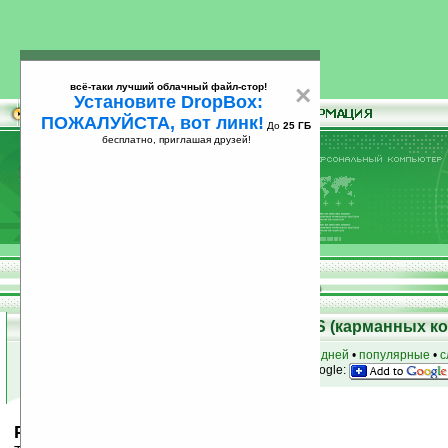
всё-таки лучший облачный файл-стор!
×
Установите DropBox:
ПОЖАЛУЙСТА, вот линк!
До
25 ГБ
бесплатно, приглашая друзей!
Установите
всё-таки лучший облачный файл-стор!
DropBox: ПОЖАЛУЙСТА, вот линк!
До
25
бесплатно, приглашая друзей!
ГБ
Скачать программы для Palm OS (карманных к
к началу раздела
•
за сегодня
•
за 3 дня
•
за 7 дней
•
популярные
•
с
анонсы программ на email
• наш
на Google:
PalmOS Benchmark v1.0