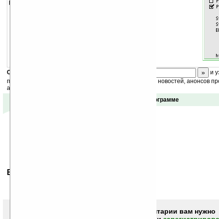
работает ваш палм.
Скоро
конкурс
с призами! Подпишитесь:
и у
получайте ежедневный или еженедельный дайджест новостей, анонсов пр
акций сайта на ваш почтовый ящик.
Отзывы о программе
Ваше мнение будет первым.
Чтобы писать комментарии вам нужно