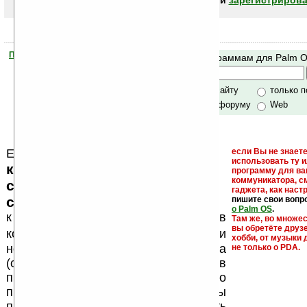
авторизоваться (войти)
или
зарегистрирова
Помогите Ладошкам стать лучше
Поиск по программам для Palm 
своей поддержкой.
Хочешь футболку?
только по сайту
только 
по сайту и форуму
Web
Еще раз обращаем внимание, что
если Вы не знаете
использовать ту 
кейгены, кряки - лекарства,
программу для ва
коммуникатора, с
серийные номера, ключи и
гаджета, как настр
ссылки на варезные сайты
пишите свои вопр
о Palm OS
.
к публикации на нашем сайте в
Там же, во множе
вы обретёте друз
запрещены
комментариях
, как и
хобби, от музыки 
несанкционированная реклама
не только о PDA.
(спам). Мы поддерживаем авторов
программ и развитие легального
программного обеспечения. Также мы
призываем Вас поддерживать