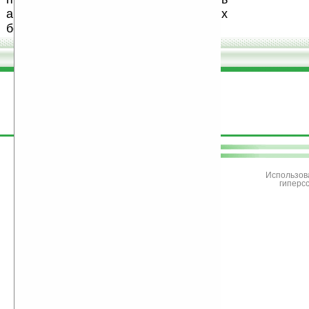
авторов, особенно создающих
бесплатные (freeware) программы.
поддержите
Ладошки
Использов
гиперс