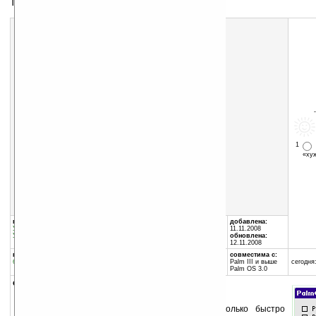
Тест для вашего палма
1
«х
Скачать программу:
размер:
39 Кб
скачать
PalmOS_Benchmark_v1.0.zip
группы программы:
автор программы:
добавлена:
Утилиты
:
разное
MEDSYNC Electronics Inc.
11.11.2008
Утилиты
:
Системные утилиты
www.medsync.com/
обновлена:
12.11.2008
программа:
совместима с:
бесплатная
Palm III и выше
сегодня:
Palm OS 3.0
описание:
Этот тест поможет вам определить насколько быстро