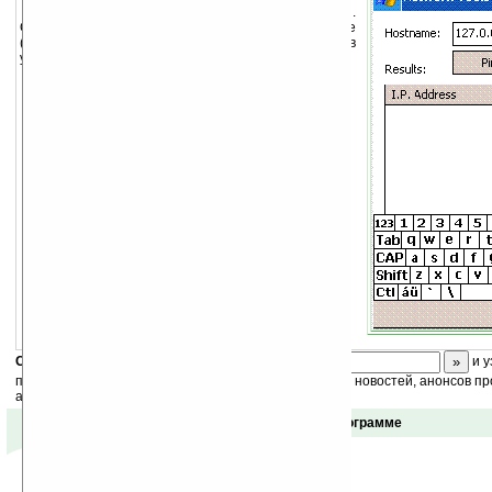
Network Tools — утилита для диагностики сети.
С ее помощью вы сможете производить пингование
(Ping) и трассировку сетевых хостов или IP-адресов
устройств (Trace Route).
Скоро
конкурс
с призами! Подпишитесь:
и у
получайте ежедневный или еженедельный дайджест новостей, анонсов пр
акций сайта на ваш почтовый ящик.
Отзывы о программе