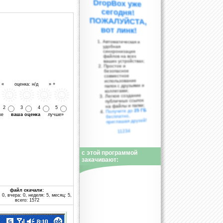
вот линк!
Автоматическая и
удобная
синхронизация
файлов на всех
ваших устройствах;
Простое и
безопасное
совместное
использование
- « оценка: н/д » +
папок с друзьями и
коллегами;
Легкое создание
публичных ссылок
на файлы и папки;
2
3
4
5
25 ГБ
Получите до
уже
ваша оценка
лучше»
бесплатно,
приглашая друзей!
11234
с этой программой
закачивают:
файл скачали:
 0, вчера: 0, неделя: 5, месяц: 5,
всего: 1572