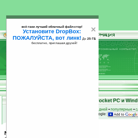
всё-таки лучший облачный файл-стор!
×
Установите DropBox:
ПОЖАЛУЙСТА, вот линк!
До
25 ГБ
бесплатно, приглашая друзей!
Установите
всё-таки лучший облачный файл-стор!
DropBox: ПОЖАЛУЙСТА, вот линк!
До
25
бесплатно, приглашая друзей!
ГБ
Скачать программы для КПК Pocket PC и Wind
к началу раздела
•
за сегодня
•
за 3 дня
•
за 7 дней
•
популярные
•
с
анонсы программ на email
• наш
на Google:
Network Tools v1.0