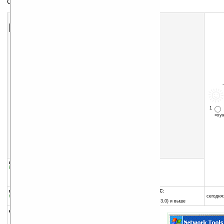
Сетевая утилита
Скачать программу:
размер:
445 Кб
скачать
программу
1
«х
группы программы:
добавлена:
01.07.2006
Коммуникации и сети
:
прочее
обновлена:
01.07.2006
автор программы:
mSoftware, LLC
программа:
совместима с Pocket PC:
бесплатная
любой процессор
сегодня:
Pocket PC (Windows CE 3.0) и выше
описание: