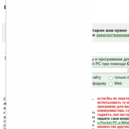
Ваше мнение будет первым.
Чтобы писать комментарии вам нужно
авторизоваться (войти)
или
зарегистрирова
Помогите Ладошкам стать лучше
Поиск по сайту и программам дл
своей поддержкой.
Mobile и Pocket PC при помощи
Хочешь футболку?
только по сайту
только 
по сайту и форуму
Web
кейгены, кряки -
если Вы не знаете
Еще раз обращаем внимание, что
использовать ту 
лекарства, серийные номера, ключи и
программу для ва
ссылки на варезные сайты
коммуникатора, с
к публикации на нашем сайте в комментариях
гаджета, как настр
запрещены
, как и несанкционированная реклама
пишите свои вопр
(спам). Мы поддерживаем авторов программ и
о Pocket PC и Win
развитие легального программного обеспечения.
множестве други