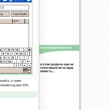
популярные новости:
в этом разделе еще не
голосовали ни за одну
новость...
знайте, а также
ограмм под ваш КПК,