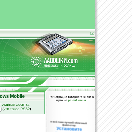
ows Mobile
Регистрация товарного знака в
Украине
patent.km.ua
.
лучайная десятка
(
что такое RSS?
)
и всё-таки лучший облачный
файл-стор:
Установите
DropBox уже
сегодня!
ПОЖАЛУЙСТА,