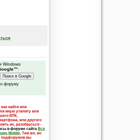
ться
я Windows
Google™
:
по форуму
 как найти или
или иную утилиту или
шего КПК,
мартфона, или другого
оить их, разобраться -
осы в форуме сайта
Всё
dows Mobile
.
Там же, во
х подфорумов вы