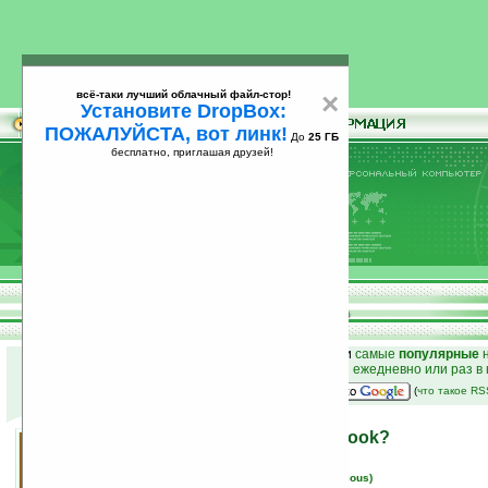
всё-таки лучший облачный файл-стор!
×
Установите DropBox:
ПОЖАЛУЙСТА, вот линк!
До
25 ГБ
бесплатно, приглашая друзей!
Установите
всё-таки лучший облачный файл-стор!
DropBox: ПОЖАЛУЙСТА, вот линк!
До
25
бесплатно, приглашая друзей!
ГБ
к началу раздела новостей
•
лучшие
новости
и
самые
популярные
н
простые
анонсы новостей
на email ежедневно или раз в
наш
на Google:
(
что такое R
Epson сделает новый e-book?
05.04.2007 15:17
просмотров: сегодня 1, всего 4899
автор новости:
Вячеслав Черников (devious)