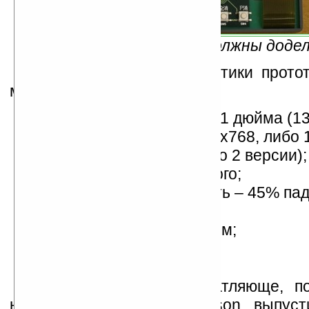
К релизу кнопки должны доде
Технические характеристики прото
многообещающе:
дисплей с диагональю 7,1 дюйма (1
разрешением либо 1024x768, либо 
пикселей (будет доступно 2 версии);
5 уровней градации серого;
отражающая способность – 45% па
света;
толщина дисплея – 0,5 мм;
вес дисплея – 15 гр.
Смотрится очень впечатляюще, п
надеяться, что Seiko Epson выпус