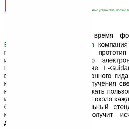
связанные темы:
Epson
;
RFID
;
дисплей
;
новые устройства
;
прочие 
электронные книги
Н
а этой неделе во время ф
Exceeding in Culture Forum
компани
представила интересный прототип 
использующего технологию электро
Новинка получила название E-Guid
выполнять функции электронного гида
картинной галереи. Для получения св
какую информацию отображать пользов
использоваться RFID-ридер: около кажд
будет установлен специальный стен
которому пользователь получит ис
данные об объекте.