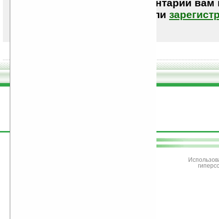
Чтобы писать комментарии вам
авторизоваться (войти)
или
зарегист
поддержите
Ладошки
Использов
гиперс