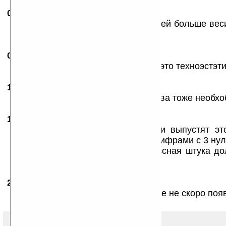
05.04.2007
- Алексей
21:10
Угу, а самое главное, чтобы дисплей больше вес
уже не унесешь;)
08.04.2007
- vot-blin
10:16
доделать кнопки?! ни в коем разе! это техноэстэти
10.04.2007
- Алексей
10:20
Болты М6 в верней части устройства тоже необхоб
10.04.2007
-
Selius
12:57
Не хило — дисплей 7,1”! Если и выпустят эт
стоимость его будет исчисляться цифрами с 3 нул
было... А так, судя по всему, классная штука д
будем ждать...
26.04.2007
- max
11:45
Вещ прикольная, но в нашей стране не скоро появ