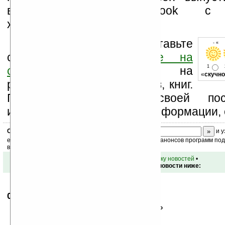
времени новый e-book с 
характеристиками.
Оцените новость и оставьте
- « 
свой комментарий
ниже на
1
странице
,
подпишитесь
на
«
скучно
рассылку новостей, файлов, книг.
Поддержите Ладошки своей посе
изучением коммерческой информации, 
Скоро
конкурс
с призами! Подпишитесь:
и у
ежедневный или еженедельный дайджест новостей, анонсов программ под 
ваш почтовый ящик.
•
вернуться к списку новостей
•
Обсуждение этой новости ниже:
05.04.2007
- Дэйв
15:52
>К релизу кнопки должны доделать
:))))))))))))