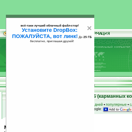
всё-таки лучший облачный файл-стор!
×
Установите DropBox:
ПОЖАЛУЙСТА, вот линк!
До
25 ГБ
бесплатно, приглашая друзей!
Установите
всё-таки лучший облачный файл-стор!
DropBox: ПОЖАЛУЙСТА, вот линк!
До
25
бесплатно, приглашая друзей!
ГБ
Скачать программы для Palm OS (карманных к
к началу раздела
•
за сегодня
•
за 3 дня
•
за 7 дней
•
популярные
•
с
анонсы программ на email
• наш
на Google:
MedRules v3.3