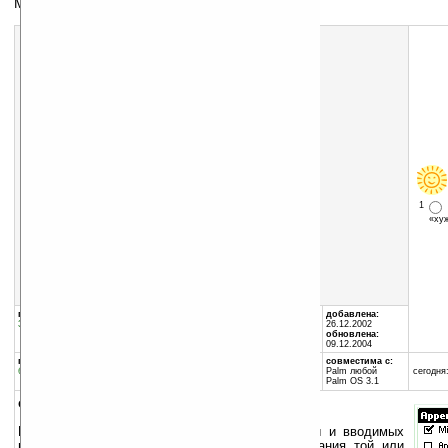
Мед-прогноз
1
«х
Скачать программу:
размер:
133 Кб
скачать
medrules.zip
группы программы:
автор программы:
добавлена:
Здоровье
:
Медицина
Kent Willyard
26.12.2002
pbrain.hypermart.net/
обновлена:
kwillyard@mindspring.com
09.12.2004
программа:
совместима с:
бесплатная
Palm любой
сегодня:
Palm OS 3.1
описание:
Программа на основе медицинской литературы и вводимых
вами данных показывает вероятность заболевания той или