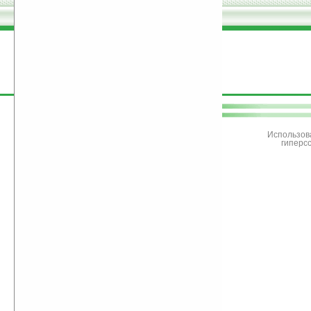
поддержите
Ладошки
Использов
гиперс