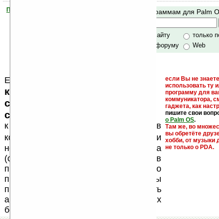
Помогите Ладошкам стать лучше
Поиск по программам для Palm 
своей поддержкой.
Хочешь футболку?
только по сайту
только 
по сайту и форуму
Web
Еще раз обращаем внимание, что
если Вы не знаете
использовать ту 
кейгены, кряки - лекарства,
программу для ва
коммуникатора, с
серийные номера, ключи и
гаджета, как настр
ссылки на варезные сайты
пишите свои вопр
о Palm OS
.
к публикации на нашем сайте в
Там же, во множе
вы обретёте друз
запрещены
комментариях
, как и
хобби, от музыки 
несанкционированная реклама
не только о PDA.
(спам). Мы поддерживаем авторов
программ и развитие легального
программного обеспечения. Также мы
призываем Вас поддерживать
авторов, особенно создающих
бесплатные (freeware) программы.