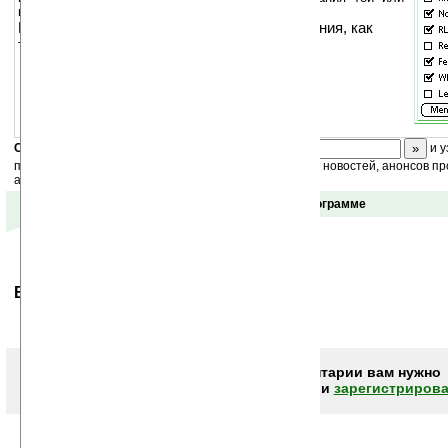
иной болезнью.
Предназначена для домашнего использования, как
тест для студентов-медиков и др.
Скоро
конкурс
с призами! Подпишитесь:
и у
получайте ежедневный или еженедельный дайджест новостей, анонсов пр
акций сайта на ваш почтовый ящик.
Отзывы о программе
Ваше мнение будет первым.
Чтобы писать комментарии вам нужно
авторизоваться (войти)
или
зарегистрирова