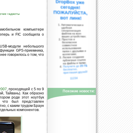
очие гаджеты
вот линк!
Автоматическая и
удобная
амобильном компьютере
синхронизация
файлов на всех
теперь и FIC сообщила о
ваших устройствах;
Простое и
безопасное
совместное
USB-модули небольшого
использование
функции GPS-приемника,
папок с друзьями и
коллегами;
нее говорилось о том, что
Легкое создание
публичных ссылок
на файлы и папки;
25 ГБ
Получите до
бесплатно,
приглашая друзей!
11234
2007
, проходящей с 5 по 9
Похожие новости:
й, Тайвань). Как образно
тором роде этот ноутбук
, что был представлен
тно, с каким трудом Браун
тдельных компонентов.