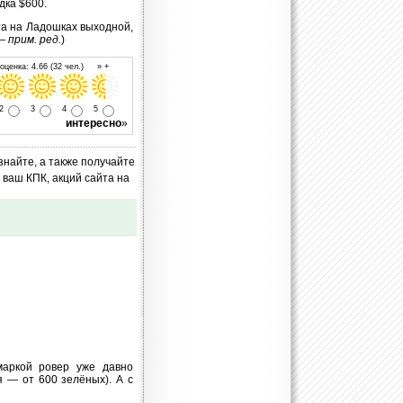
дка $600.
ота на Ладошках выходной,
 —
прим. ред.
)
ценка: 4.66 (32 чел.) » +
2
3
4
5
интересно
»
знайте, а также получайте
ваш КПК, акций сайта на
маркой ровер уже давно
 — от 600 зелёных). А с