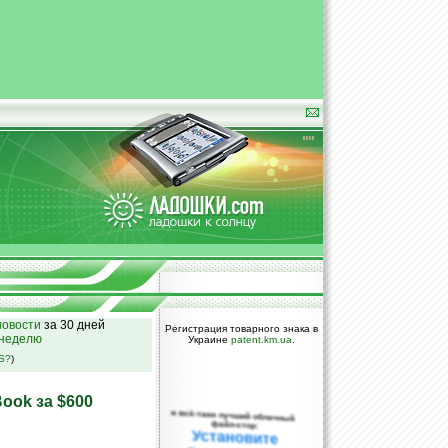
овости
за 30 дней
Регистрация товарного знака в
 неделю
Украине
patent.km.ua
.
SS?
)
ook за $600
и всё-таки лучший облачный
файл-стор:
Установите
DropBox уже
сегодня!
ПОЖАЛУЙСТА,