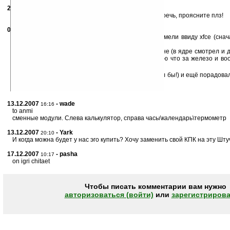
20.11.2007
-
lodmit
21:32
О какой модели Rovera с диагональю 7 инчей идет речь, проясните плз!
03.12.2007
- anmi
03:01
не совсем понял, что значит xfse, но думаю, что имели ввиду xfce (сна
форк или ещё че))
судя по описанию поддерживается почти всё в лине (в ядре смотрел и д
как активаная матрица будет работать, т.к. не знаю что за железо и в
такого %)
цена действительно милая — с удовольствием взял бы!) и ещё порадовал
это пульт что-ли?)
13.12.2007
- wade
16:16
to anmi
сменные модули. Слева калькулятор, справа часы\календарь\термометр
13.12.2007
- Yark
20:10
И когда можна будет у нас эго купить? Хочу заменить свой КПК на эту Штучк
17.12.2007
- pasha
10:17
on igri chitaet
Чтобы писать комментарии вам нужно
авторизоваться (войти)
или
зарегистрирова