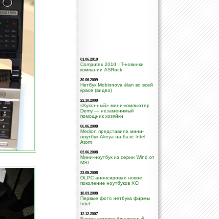
01.06.2010
Computex 2010: IT-новинки
компании ASRock
30.06.2009
Нетбук Mobinnova élan во всей
красе (видео)
22.10.2008
«Кухонный» мини-компьютер
Demy — незаменимый
помощник хозяйки
06.06.2008
Medion представила мини-
ноутбук Akoya на базе Intel
Atom
03.06.2008
Мини-ноутбук из серии Wind от
MSI
23.05.2008
OLPC анонсировал новое
поколение ноутбуков XO
18.03.2008
Первые фото нетбука фирмы
Intel
12.12.2007
Everex готовит бюджетный