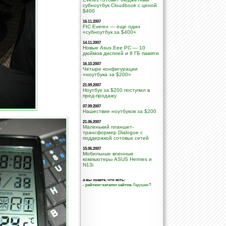
субноутбук Cloudbook с ценой
$400
16.11.2007
FIC Everex — еще один
«субноутбук за $400»
14.11.2007
Новые Asus Eee PC — 10
дюймов дисплей и 8 ГБ памяти
16.10.2007
Четыре конфигурации
«ноутбука за $200»
21.09.2007
Ноутбук за $200 поступил в
пред-продажу
07.09.2007
Нашествие ноутбуков за $200
21.06.2007
Маленький планшет-
трансформер Dialogue с
поддержкой сотовых сетей
15.06.2007
Мобильные военные
компьютеры ASUS Hermes и
N13i
а вы знаете, что есть:
-
рейтинг-каталог сайтов
Ладошек
?