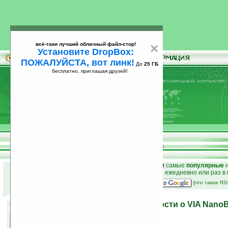
всё-таки лучший облачный файл-стор!
×
Установите DropBox:
ПОЖАЛУЙСТА, вот линк!
До
25 ГБ
бесплатно, приглашая друзей!
Установите
всё-таки лучший облачный файл-стор!
DropBox: ПОЖАЛУЙСТА, вот линк!
До
25
бесплатно, приглашая друзей!
ГБ
к началу раздела новостей
•
лучшие
новости
и
самые
популярные
н
простые
анонсы новостей
на email ежедневно или раз в
наш
на Google:
(
что такое R
Computex 2007: подробности о VIA NanoB
09.06.2007 13:40
просмотров: сегодня 4, всего 6237
автор новости:
VMir