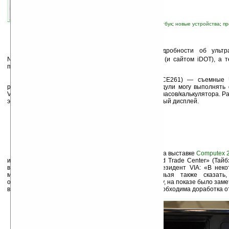
связанные темы:
Computex
;
FIC
;
мининоутбук
;
новые устройства
;
пр
П
остепенно раскрываются все новые подробности об ультр
NanoBook, представленном
сначала
компаний
VIA
(и сайтом iDOT), а 
причастности к этой разработке.
Главная «фича» NanoBook (он же CE260/CE261) — съемные 
размера, помещаемые рядом с дисплеем. Эти модули могу выполнять 
VoIP-телефона, ТВ-тюнера стандарта DVB-T и даже часов/калькулятора. Ра
это не дополнительные модули, а второй монохромный дисплей.
Напомним, что NanoBook демонстрировался на выставке
Computex 
июня 2007 года в выставочном центре «Taipei World Trade Center» (Тайбэ
выразился Ричард Браун (Richard Brown), вице-президент VIA: «В неко
можно назвать BlackBerry на стероидах». Нельзя также сказать
окончательный вариант этого компьютера. К примеру, на показе было заме
вталкивал и вынимал сменные модули. Очевидно, необходима доработка о