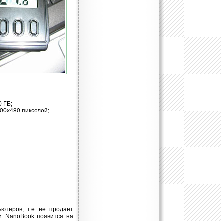
0 ГБ;
00х480 пикселей;
ютеров, т.е. не продает
ми NanoBook появится на