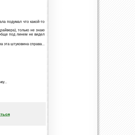
чала подумал что какой-то
райвера), только не знаю
ообще под линем не видел
а эта штуковина справа...
у...
ться