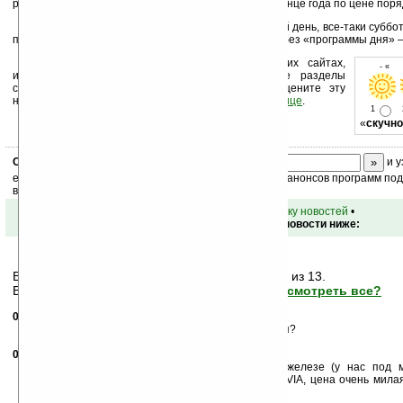
рынке. Продажи первых моделей должны начать в конце года по цене поря
(Несмотря на то, что в России сегодня рабочий день, все-таки субб
поэтому новости работают в облегченном режиме и без «программы дня»
Устанавливайте линк на Ладошки на своих сайтах,
- « о
изучайте коммерческую информацию, посещайте разделы
сайта (форум, чат, новости, файлы, прочие). Оцените эту
новость и оставьте свой комментарий
ниже на странице
.
1
«
скучно
Скоро
конкурс
с призами! Подпишитесь:
и у
ежедневный или еженедельный дайджест новостей, анонсов программ под 
ваш почтовый ящик.
•
вернуться к списку новостей
•
Обсуждение этой новости ниже:
Вам показаны только последние
7
сообщений из 13.
Важная информация может быть скрыта!
Просмотреть все?
05.10.2007
-
alver
00:08
Интересно, на этой машине под linux все заведется?
05.10.2007
- Yoj
19:44
Да, убунту шикарно работает на аналогичном железе (у нас под 
продаются старшие и более крупные модели на VIA, цена очень милая
XFSЕ оно, вообще, летает