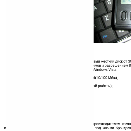
Технические характеристики CE260:
процессор VIA C7-M ULV 1,2 ГГц;
1 ГБ ОЗУ (DDR2 533/667 SO-DIMM), 1,8-дюймовый жесткий диск от 3
сенсорный WVGA-дисплей с диагональю 7 дюймов и разрешением 8
работа под управлением ОС Windows XP или Windows Vista;
QWERTY-клавиатура (80 кнопок);
поддержка WiFi (802.11b/g), Bluetooth и Ethernet(10/100 Мб/с);
два порта USB 2.0, порт — DVI;
литий-ионная батарея (до 5 часов непрерывной работы);
картридер 4-в-1 (SD, MS, MMC, MS Pro);
размеры 230 x 171 x 29 мм, вес 970 грамм.
Как известно, компания FIC является OEM-производителем компь
изделия под своей маркой. Поэтому, пока неясно, под какими брэнда