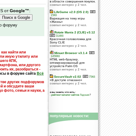
в области совершения покупок.
совпал интерес у 2 чел.
OS от
Google™
:
LifeGame v2.0 (OS 2.0)
15Кб
Вариация на тему игры
«Жизнь»
по форуму
совпал интерес у 2 чел.
Rotate Mania 2 (CLIE) v3.12
314Кб
Красочная головоломка для
Sony CLIE
совпал интерес у 2 чел.
 как найти или
Minuet Browser v3.1.4
или иную утилиту или
1456Кб
HTML web-браузер,
шего КПК,
оптимизированный для
мартфона, или другого
устройств Palm OS
оить их, разобраться -
совпал интерес у 2 чел.
осы в форуме сайта
Всё
SecureVault v2.02
75Кб
«В доступе отказано»
стве других подфорумов
совпал интерес у 2 чел.
ей и обсудите ваши
до фото, семьи и науки, а
а вы знаете, что есть:
-
рейтинг-каталог сайтов
Ладошек
?
популярные новости: