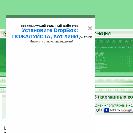
всё-таки лучший облачный файл-стор!
×
Установите DropBox:
ПОЖАЛУЙСТА, вот линк!
До
25 ГБ
бесплатно, приглашая друзей!
Установите
всё-таки лучший облачный файл-стор!
DropBox: ПОЖАЛУЙСТА, вот линк!
До
25
бесплатно, приглашая друзей!
ГБ
Скачать программы для Palm OS (карманных к
к началу раздела
•
за сегодня
•
за 3 дня
•
за 7 дней
•
популярные
•
с
анонсы программ на email
• наш
на Google:
LiCalc v1.00