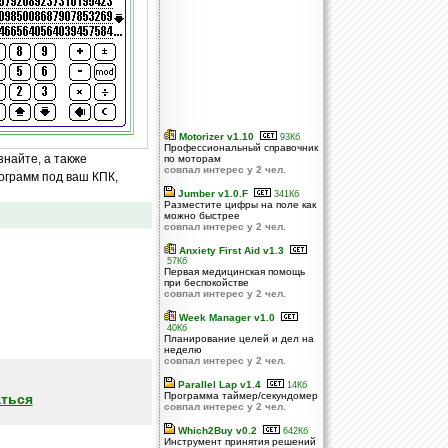
Motorizer v1.10
93Кб
Профессиональный справочник
знайте, а также
по моторам
совпал интерес у 2 чел.
ограмм под ваш КПК,
Jumber v1.0.F
341Кб
Разместите цифры на поле как
можно быстрее
совпал интерес у 2 чел.
Anxiety First Aid v1.3
57Кб
Первая медицинская помощь
при беспокойстве
совпал интерес у 2 чел.
Week Manager v1.0
40Кб
Планирование целей и дел на
неделю
совпал интерес у 2 чел.
Parallel Lap v1.4
14Кб
Программа таймер/секундомер
ться
совпал интерес у 2 чел.
Which2Buy v0.2
642Кб
Инструмент принятия решений