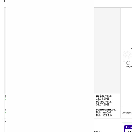
RPN калькулятор
Скачать программу:
размер:
20 Кб
скачать
LiCalc_v1.00.zip
1
«х
группы программы:
автор программы:
добавлена:
Утилиты
:
Калькуляторы
Philippe Guillot
18.04.2011
ph.guillot@wanadoo.fr
обновлена:
03.07.2011
программа:
совместима с:
бесплатная
Palm любой
сегодня:
Palm OS 1.0
описание: