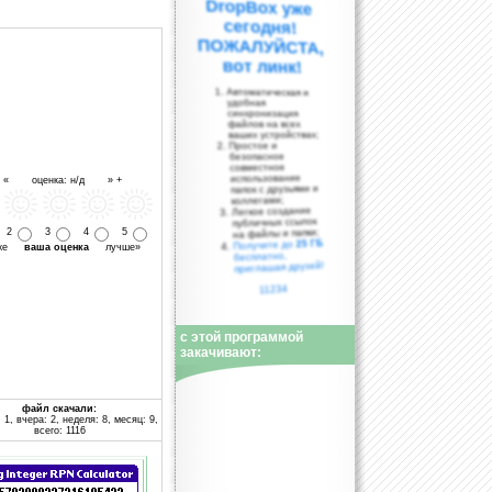
вот линк!
Автоматическая и
удобная
синхронизация
файлов на всех
ваших устройствах;
Простое и
безопасное
совместное
использование
- « оценка: н/д » +
папок с друзьями и
коллегами;
Легкое создание
публичных ссылок
на файлы и папки;
2
3
4
5
25 ГБ
Получите до
уже
ваша оценка
лучше»
бесплатно,
приглашая друзей!
11234
с этой программой
закачивают:
файл скачали:
 1, вчера: 2, неделя: 8, месяц: 9,
всего: 1116