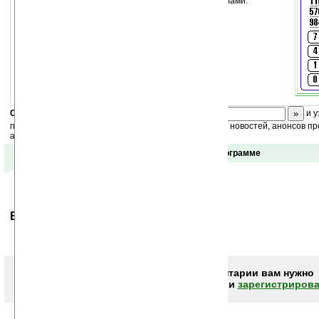
RPN калькулятор для работы с большими числами.
Скоро
конкурс
с призами! Подпишитесь:
и у
получайте ежедневный или еженедельный дайджест новостей, анонсов пр
акций сайта на ваш почтовый ящик.
Отзывы о программе
Ваше мнение будет первым.
Чтобы писать комментарии вам нужно
авторизоваться (войти)
или
зарегистрирова