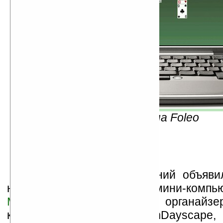
Косынка на Foleo
Сразу несколько компаний объяви
новых программ для мини-компью
MotionApps
представила органайзер
календарь и задания) mDayscape