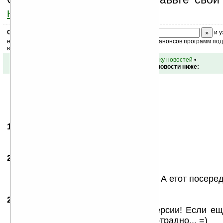
ниже на странице
.
Скоро
конкурс
с призами! Подпишитесь:
и у
ежедневный или еженедельный дайджест новостей, анонсов программ под 
ваш почтовый ящик.
•
вернуться к списку новостей
•
Обсуждение этой новости ниже:
19.06.2007
- Айстра
17:15
Да, хотим, и как можно скорее)
20.06.2007
- Glook33
11:39
Очень хочу Foleo.
Ноут — большой, КПК — слабоват. А етот посере
20.06.2007
- Woland
12:20
Опа! В Пендальфе блюха 2-ой версии! Если ещ
PalmOS будет такая, то это очень отрадно... =)