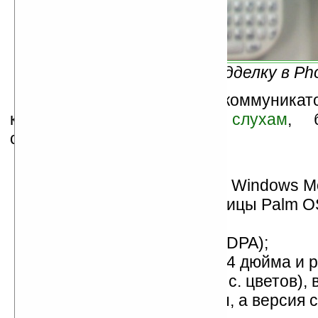
Gandolf, похожий на подделку в Ph
Вторая новость о коммуникато
который, если верить
слухам
, 
следующие характеристики:
линейка Treo 5xx;
работа под управлением Windows Mo
(смартфон) или наследницы Palm O
(коммуникатор);
поддержка сетей 3G (HSDPA);
дисплей с диагональю 2,4 дюйма и
240х320 пикселей (65 тыс. цветов), 
OS будет иметь тачскрин, а версия 