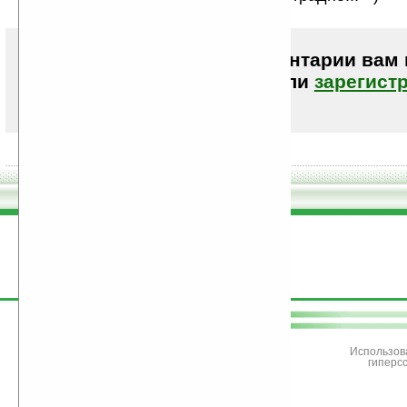
Чтобы писать комментарии вам
авторизоваться (войти)
или
зарегист
поддержите
Ладошки
Использов
гиперс