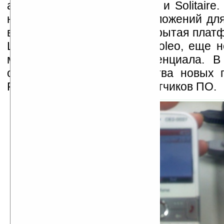
адаптировала игры Sudoku и Solitaire.
не те несколько тысяч приложений дл
все только начинается. Открытая плат
Linux, лежащая в основе Foleo, еще 
малой толики своего потенциала. 
ожидается выпуск множества новых 
Foleo от известных разработчиков ПО.