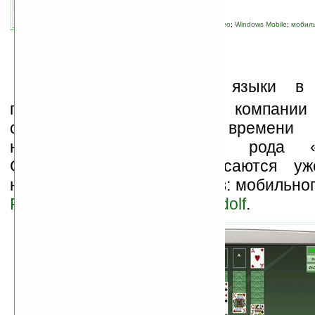
связанные темы:
Linux
;
Palm
;
Palm OS
;
Treo
;
Windows Mobile
;
мобиль
слухи
;
смартфоны и коммуникаторы
Е
ще недавно злые языки в 
предрекали скорую смерть компани
события последнего времени 
недальновидность такого рода «п
Сегодняшние новости касаются уж
нашим читателям устройств: мобильно
Foleo
и коммуникатора
Gandolf
.