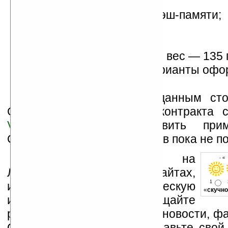
Mobile 6.0 — нет;
64 МБ ОЗУ и 256 МБ флэш-памяти;
камера на 2 Мп;
модуль Bluetooth 2.0;
размеры 17x65x13,8 мм, вес — 135 
различные цветовые варианты офо
По предварительным данным сто
Gandolf при заключении контракта 
Vodafone
должна составить прим
Официальных комментариев пока не по
Устанавливайте линк на
- «
Ладошки на своих сайтах,
1
изучайте коммерческую
«
скучно
информацию, посещайте
разделы сайта (форум, чат, новости, фа
Оцените эту новость и оставьте свой