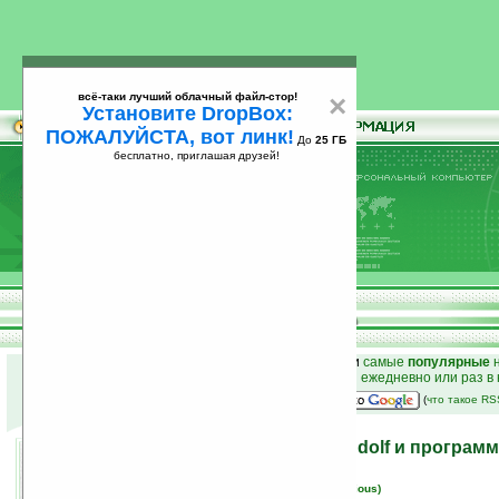
всё-таки лучший облачный файл-стор!
×
Установите DropBox:
ПОЖАЛУЙСТА, вот линк!
До
25 ГБ
бесплатно, приглашая друзей!
Установите
всё-таки лучший облачный файл-стор!
DropBox: ПОЖАЛУЙСТА, вот линк!
До
25
бесплатно, приглашая друзей!
ГБ
к началу раздела новостей
•
лучшие
новости
и
самые
популярные
н
простые
анонсы новостей
на email ежедневно или раз в
наш
на Google:
(
что такое R
Характеристики Palm Gandolf и программ
19.06.2007 15:52
просмотров: сегодня 2, всего 3612
автор новости:
Вячеслав Черников (devious)