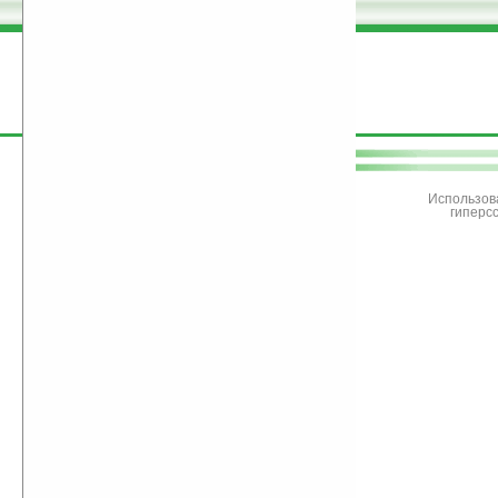
поддержите
Ладошки
Использов
гиперс