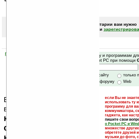
Чтобы писать комментарии вам нужно
авторизоваться (войти)
или
зарегистрирова
Помогите Ладошкам стать лучше
Поиск по сайту и программам дл
своей поддержкой.
Mobile и Pocket PC при помощи
Хочешь футболку?
только по сайту
только 
по сайту и форуму
Web
Еще раз обращаем
если Вы не знаете
использовать ту 
кейгены,
программу для ва
внимание, что
коммуникатора, с
гаджета, как настр
кряки - лекарства,
пишите свои вопр
о Pocket PC и Win
серийные номера,
множестве други
обретёте друзей и
ключи и ссылки на
музыки до фото, с