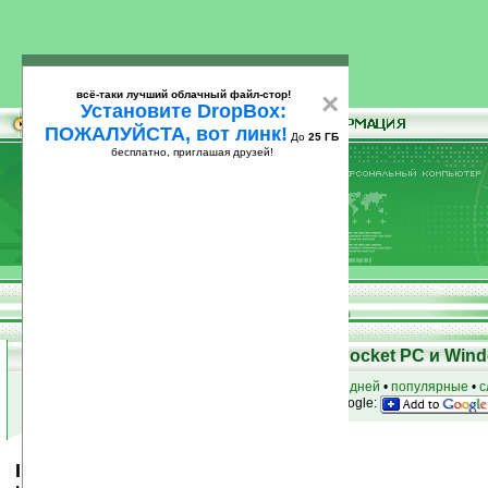
всё-таки лучший облачный файл-стор!
×
Установите DropBox:
ПОЖАЛУЙСТА, вот линк!
До
25 ГБ
бесплатно, приглашая друзей!
Установите
всё-таки лучший облачный файл-стор!
DropBox: ПОЖАЛУЙСТА, вот линк!
До
25
бесплатно, приглашая друзей!
ГБ
Скачать программы для КПК Pocket PC и Wind
к началу раздела
•
за сегодня
•
за 3 дня
•
за 7 дней
•
популярные
•
с
анонсы программ на email
• наш
на Google:
IBE Task Manager for SP 2005 v1.1