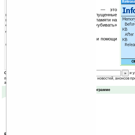
IBE Task Manager for SP 2005 — это
приложение, которое отображает все запущенные
программы и количество занимаемой ими памяти на
смартфоне. Запущенные задачи можно «убивать»
для освобождения памяти.
Менеджер задач можно запускать при помощи
аппаратных кнопок.
Скоро
конкурс
с призами! Подпишитесь:
и у
получайте ежедневный или еженедельный дайджест новостей, анонсов пр
акций сайта на ваш почтовый ящик.
Отзывы о программе
Ваше мнение будет первым.