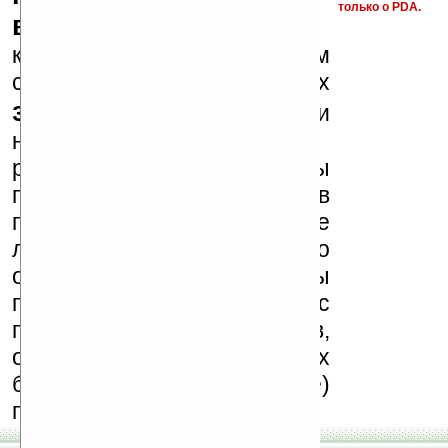
только о PDA.
варезные сайты
к публикации на нашем
сайте в комментариях
запрещены
, как и
несанкционированная
реклама (спам). Мы
поддерживаем авторов
программ и развитие
легального программного
обеспечения. Также мы
призываем Вас
поддерживать авторов,
особенно создающих
бесплатные (freeware)
программы.