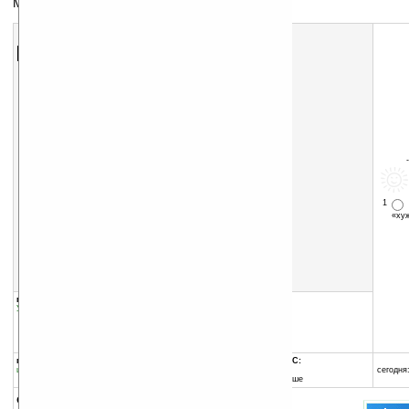
Менеджер задач для смартфонов
Скачать программу:
размер:
332 Кб
скачать
программу
1
«х
группы программы:
добавлена:
25.08.2006
Утилиты
:
Управления задачами
обновлена:
29.01.2007
автор программы:
IBE Group, Inc.
www.ibegroup.com/
программа:
совместима с Pocket PC:
шареварная
ARM процессор и выше
сегодня:
Windows Mobile 5.0 и выше
описание: