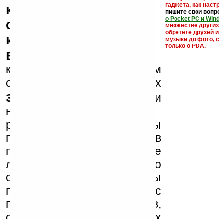
гаджета, как настр
кряки - лекарства,
пишите свои вопр
о Pocket PC и Win
серийные номера,
множестве други
обретёте друзей и
ключи и ссылки на
музыки до фото, с
только о PDA.
варезные сайты
к публикации на нашем
сайте в комментариях
запрещены
, как и
несанкционированная
реклама (спам). Мы
поддерживаем авторов
программ и развитие
легального программного
обеспечения. Также мы
призываем Вас
поддерживать авторов,
особенно создающих