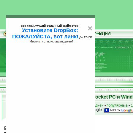
всё-таки лучший облачный файл-стор!
×
Установите DropBox:
ПОЖАЛУЙСТА, вот линк!
До
25 ГБ
бесплатно, приглашая друзей!
Установите
всё-таки лучший облачный файл-стор!
DropBox: ПОЖАЛУЙСТА, вот линк!
До
25
бесплатно, приглашая друзей!
ГБ
Скачать программы для КПК Pocket PC и Wind
к началу раздела
•
за сегодня
•
за 3 дня
•
за 7 дней
•
популярные
•
с
анонсы программ на email
• наш
на Google:
Butterfly