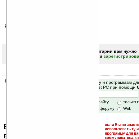
Ваше мнение будет первым.
Чтобы писать комментарии вам нужно
авторизоваться (войти)
или
зарегистрирова
Помогите Ладошкам стать лучше
Поиск по сайту и программам дл
своей поддержкой.
Mobile и Pocket PC при помощи
Хочешь футболку?
только по сайту
только 
по сайту и форуму
Web
Еще раз обращаем
если Вы не знаете
использовать ту 
кейгены,
программу для ва
внимание, что
коммуникатора, с