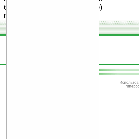
бесплатные (freeware)
программы.
поддержите
Ладошки
Использов
гиперс