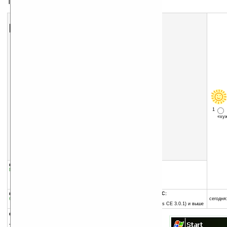
Тема для экрана Today
Скачать программу:
размер:
79 Кб
скачать
программу
1
«х
группы программы:
добавлена:
01.09.2006
Графика
:
Темы для Today
обновлена:
02.09.2006
автор программы:
-= автор не задан =-
программа:
совместима с Pocket PC:
бесплатная
ARM процессор и выше
сегодня:
Pocket PC 2002 (Windows CE 3.0.1) и выше
описание:
Тема для экрана Today.