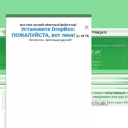
всё-таки лучший облачный файл-стор!
×
Установите DropBox:
ПОЖАЛУЙСТА, вот линк!
До
25 ГБ
бесплатно, приглашая друзей!
Установите
всё-таки лучший облачный файл-стор!
DropBox: ПОЖАЛУЙСТА, вот линк!
До
25
бесплатно, приглашая друзей!
ГБ
к началу раздела новостей
•
лучшие
новости
и
самые
популярные
н
простые
анонсы новостей
на email ежедневно или раз в
наш
на Google:
(
что такое R
Sony PSP новой версии
16.07.2007 16:15
просмотров: сегодня 2, всего 6108
автор новости:
VMir