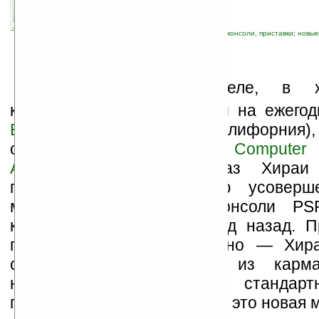
связанные темы:
PSP
;
Sony
;
игровые ПК, консоли, приставки
;
новые
Н
а прошедшей неделе, в х
конференции, проходившей на ежегод
E3 2007
в Санта-Монике (Калифорния),
совета директоров
Sony Computer E
America Inc.
(SCEA) Каз Хираи (
продемонстрировал новую усоверше
модификацию игровой консоли PSP
которой пророчили еще год назад. П
прошло несколько необычно — Хир
сцену, попросту достал из карма
наладонник, похожий на стандарт
приставку PSP и заявил, что это новая 