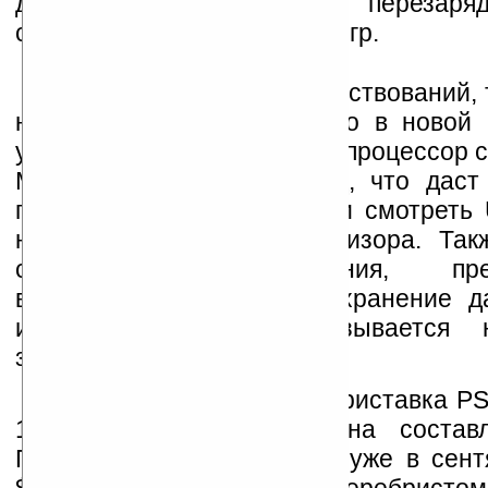
длительность игры без перезаряд
сокращено время загрузки игр.
Что касается усовершенствований,
назад было объявлено, что в новой
установлен более быстрый процессор с
МГц и добавлен ТВ-выход, что даст
геймерам наблюдать игру и смотрет
на большом экране телевизора. Так
способность кэширования, пред
возможность временного хранение д
итоге благоприятно сказывается 
загрузки.
Усовершенствованная приставка PS
189 грамм, а ее толщина составл
Приставка будет доступна уже в сент