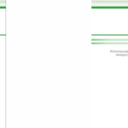
поддержите
Ладошки
Использов
гиперс