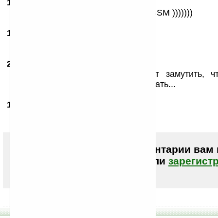
18.07.2007
- anton5000
15:37
...ага, ждем. Может воткнут в неё GSM )))))))
18.07.2007
- user22
22:53
даеш gsm в соньку!
24.09.2007
- Steel
22:23
Sony Erricson такую штуку хотят замутить, 
телефон как PSP, так что будем ждать...
16.11.2007
-
Алексей
05:50
Круто ребята круто
Чтобы писать комментарии вам
авторизоваться (войти)
или
зарегист