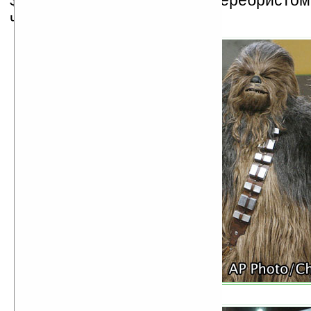
$170 в двух цветах: бело-серебристом (
черном (Piano Black).