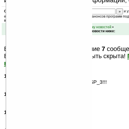
изучением коммерческой информации, 
Скоро
конкурс
с призами! Подпишитесь:
и у
ежедневный или еженедельный дайджест новостей, анонсов программ под 
ваш почтовый ящик.
•
вернуться к списку новостей
•
Обсуждение этой новости ниже:
Вам показаны только последние
7
сообщен
Важная информация может быть скрыта!
все?
17.07.2007
-
Apmucm
17:40
Нет, не покупать! ждать 1-2 года PSP_3!!!
18.07.2007
-
Kpyto
00:29
Конечно лучше подождать!
18.07.2007
- Animalist
09:46
Блин :-( я только что купил PSP_1