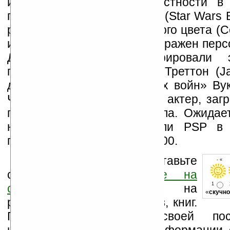
игровыми пакетами, в частности в
пакетом «Звездные войны» (Star Wars Ba
pack). Приставка будет белого цвета (C
и на ее задней панели изображен пер
Дарт Вейдер. Демонстрировали 
президент компании Джек Треттон (Ja
другой персонаж «Звездных войн» Ву
Чуи (Chewbacca), а точнее актер, за
под героя звездного сериала. Ожидае
новой портативной консоли PSP в 
пакетом игр не превысит $200.
Оцените новость и оставьте
- « о
свой комментарий
ниже на
1
странице
,
подпишитесь
на
«
скучно
рассылку новостей, файлов, книг.
Поддержите Ладошки своей посе