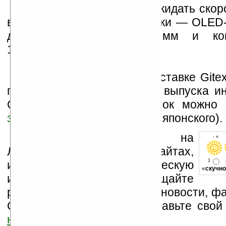
Так что теперь можно ожидать скор
в продаже этого чуда техники — OLED
дисплеем толщиной 3 мм и конт
1000000:1.
С произнесенной на выставке Gite
президента Sony о планах выпуска и
OLED-телевизоров на рынок можно 
здесь
(машинный перевод с японского).
Устанавливайте линк на
- « о
Ладошки на своих сайтах,
1
изучайте коммерческую
«
скучно
информацию, посещайте
разделы сайта (форум, чат, новости, фа
Оцените эту новость и оставьте свой
ниже на странице
.