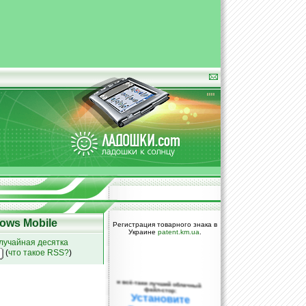
ows Mobile
Регистрация товарного знака в
Украине
patent.km.ua
.
лучайная десятка
(
что такое RSS?
)
и всё-таки лучший облачный
файл-стор:
Установите
DropBox уже
сегодня!
ПОЖАЛУЙСТА,