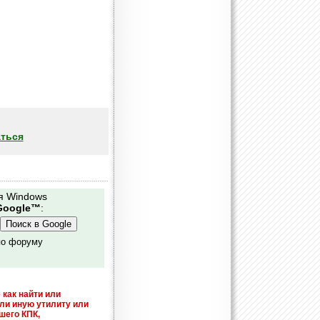
ться
я Windows
Google™
:
по форуму
 как найти или
или иную утилиту или
шего КПК,