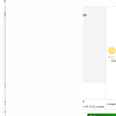
Тема для экрана Today
Скачать программу:
размер:
76 Кб
скачать
/files/themes/0000015118.zip
1
«х
группы программы:
добавлена:
05.02.2007
Графика
:
Темы для Today
обновлена:
05.02.2007
автор программы:
RealNetworks, Inc.
www.realnetworks.com/
программа:
совместима с Pocket PC:
бесплатная
ARM процессор и выше
сегодня:
Pocket PC 2002 (Windows CE 3.0.1) и выше
описание: