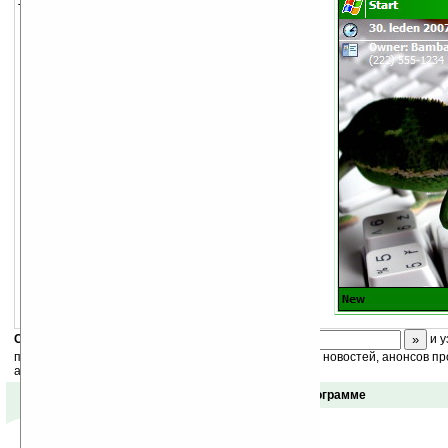
Тема для экрана Today.
Скоро
конкурс
с призами! Подпишитесь:
и у
получайте ежедневный или еженедельный дайджест новостей, анонсов пр
акций сайта на ваш почтовый ящик.
Отзывы о программе