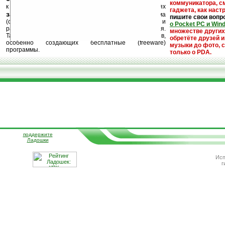
коммуникатора, с
к публикации на нашем сайте в комментариях
гаджета, как настр
запрещены
, как и несанкционированная реклама
пишите свои вопр
(спам). Мы поддерживаем авторов программ и
о Pocket PC и Win
развитие легального программного обеспечения.
множестве други
Также мы призываем Вас поддерживать авторов,
обретёте друзей и
особенно создающих бесплатные (freeware)
музыки до фото, с
программы.
только о PDA.
поддержите
Ладошки
Исп
г