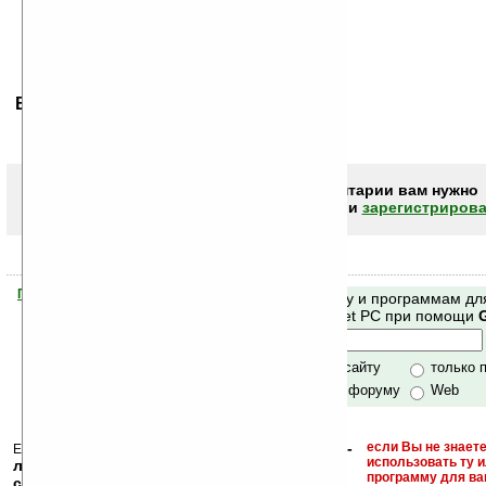
Ваше мнение будет первым.
Чтобы писать комментарии вам нужно
авторизоваться (войти)
или
зарегистрирова
Помогите Ладошкам стать лучше
Поиск по сайту и программам дл
своей поддержкой.
Mobile и Pocket PC при помощи
Хочешь футболку?
только по сайту
только 
по сайту и форуму
Web
кейгены, кряки -
если Вы не знаете
Еще раз обращаем внимание, что
использовать ту 
лекарства, серийные номера, ключи и
программу для ва
ссылки на варезные сайты