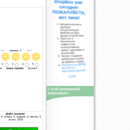
вот линк!
Автоматическая и
удобная
синхронизация
файлов на всех
ваших устройствах;
Простое и
безопасное
совместное
использование
папок с друзьями и
- « оценка: 5 » +
коллегами;
Легкое создание
публичных ссылок
на файлы и папки;
25 ГБ
2
3
4
5
Получите до
бесплатно,
уже
ваша оценка
лучше»
приглашая друзей!
11234
с этой программой
закачивают:
файл скачали:
 0, вчера: 0, неделя: 0, месяц: 0,
всего: 2418