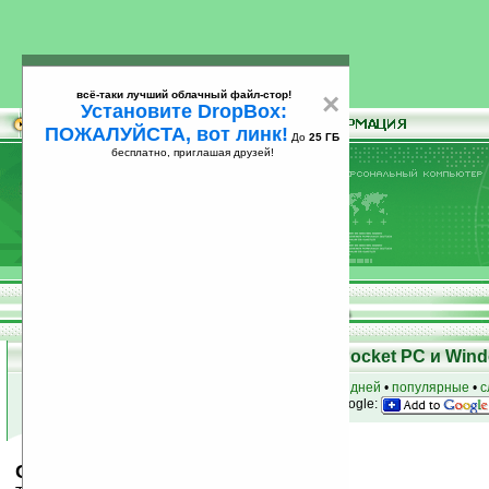
всё-таки лучший облачный файл-стор!
×
Установите DropBox:
ПОЖАЛУЙСТА, вот линк!
До
25 ГБ
бесплатно, приглашая друзей!
Установите
всё-таки лучший облачный файл-стор!
DropBox: ПОЖАЛУЙСТА, вот линк!
До
25
бесплатно, приглашая друзей!
ГБ
Скачать программы для КПК Pocket PC и Wind
к началу раздела
•
за сегодня
•
за 3 дня
•
за 7 дней
•
популярные
•
с
анонсы программ на email
• наш
на Google:
Chameleon