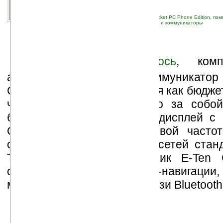
связанные темы:
E-TEN
;
Eten
;
Glofiish
;
Pocket PC Phone Edition, по
навигация
;
новые устройства
;
смартфоны и коммуникаторы
К
ак и
предполагалось
, ком
анонсировала еще один коммуникатор 
Glofiish. Он позиционируется как бюдже
что, естественно, повлекло за собо
более дешевых решений: дисплей с
QVGA, процессор с тактовой часто
отсутствует поддержка 3G-сетей стан
Тем не менее, наладонник E-Ten G
оснащен функцией GPS-навигаци
модулями беспроводной связи Bluetooth 