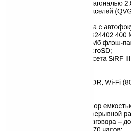
сенсорный дисплей с диагональю 2,
разрешение 320x240 пикселей (QVGA
цветов;
2-мегапиксельная камера с автофок
процессор Samsung SC324402 400 
память: 64 Мб ОЗУ, 128 Мб флэш-па
слот для карт памяти microSD;
GPS-модуль на базе чипсета SiRF II
A-GPS);
модуль RDS/TMC;
модули Bluetooth 2.0 + EDR, Wi-Fi (80
FM-радио;
порт miniUSB 1.1;
литий-ионный аккумулятор емкость
продолжительность непрерывной ра
подзарядки в режиме разговора – до 
режиме ожидания – до 170 часов;