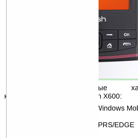
Напомним основные харак
коммуникатора E-Ten Glofiish X600:
операционная система Windows Mob
Professional;
поддержка сетей GSM/GPRS/EDGE
(850/900/1800/1900 МГц)