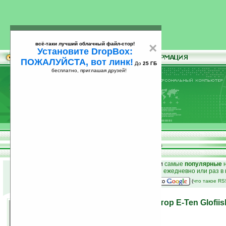
всё-таки лучший облачный файл-стор!
×
Установите DropBox:
ПОЖАЛУЙСТА, вот линк!
До
25 ГБ
бесплатно, приглашая друзей!
Установите
всё-таки лучший облачный файл-стор!
DropBox: ПОЖАЛУЙСТА, вот линк!
До
25
бесплатно, приглашая друзей!
ГБ
к началу раздела новостей
•
лучшие
новости
и
самые
популярные
н
простые
анонсы новостей
на email ежедневно или раз в
наш
на Google:
(
что такое R
Анонсирован коммуникатор E-Ten Glofiis
06.11.2007 22:14
просмотров: сегодня 1, всего 3892
автор новости:
VMir