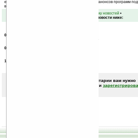
ежедневный или еженедельный дайджест новостей, анонсов программ под 
ваш почтовый ящик.
•
вернуться к списку новостей
•
Обсуждение этой новости ниже:
09.11.2007
- Алексей
18:27
500 евро — ни фига себе бюджетный коммуникатор
06.12.2007
-
Bill Gates
14:29
Уже декабрь, где допинфа?
14.01.2008
-
Monster
17:24
Симпотная штучка.. А когда будет в продаже?
Чтобы писать комментарии вам нужно
авторизоваться (войти)
или
зарегистрирова