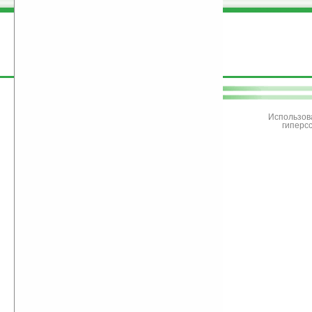
поддержите
Ладошки
Использов
гиперс