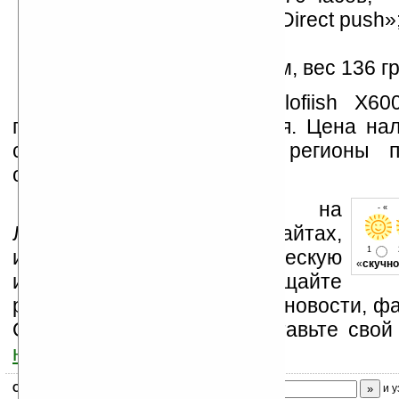
поддержка технологии «Direct push»
цвет корпуса – черный;
размеры 107х58х14,7 мм, вес 136 гр
Коммуникатор E-Ten Glofiish X60
продажу в середине ноября. Цена нал
слухам – 500 евро) и регионы п
объявлены дополнительно.
Устанавливайте линк на
- « 
Ладошки на своих сайтах,
1
изучайте коммерческую
«
скучно
информацию, посещайте
разделы сайта (форум, чат, новости, фа
Оцените эту новость и оставьте свой
ниже на странице
.
Скоро
конкурс
с призами! Подпишитесь:
и у