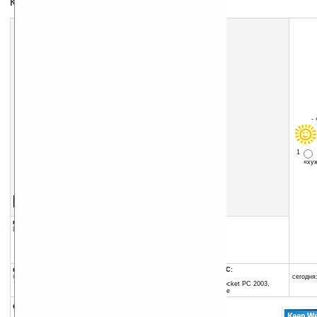
Контроль и учет вашего веса
-
1
«х
Скачать программу:
размер:
17 Кб
скачать
KeepWeightin10.CAB
группы программы:
добавлена:
08.05.2007
Быт, семья, спорт
:
Фитнес и здоровье
обновлена:
09.05.2007
автор программы:
AXYZ Mobile
www.axyzmobile.com/
программа:
совместима с Pocket PC:
бесплатная
ARM процессор и выше
сегодня:
Windows Mobile 2003 (Pocket PC 2003,
Windows CE 4.20) и выше
описание: