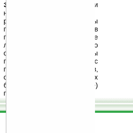
запрещены
, как и
несанкционированная
реклама (спам). Мы
поддерживаем авторов
программ и развитие
легального программного
обеспечения. Также мы
призываем Вас
поддерживать авторов,
особенно создающих
бесплатные (freeware)
программы.