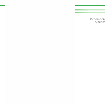
поддержите
Ладошки
Использов
гиперс