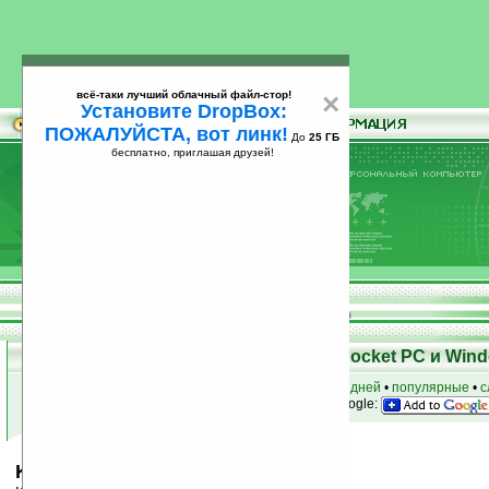
всё-таки лучший облачный файл-стор!
×
Установите DropBox:
ПОЖАЛУЙСТА, вот линк!
До
25 ГБ
бесплатно, приглашая друзей!
Установите
всё-таки лучший облачный файл-стор!
DropBox: ПОЖАЛУЙСТА, вот линк!
До
25
бесплатно, приглашая друзей!
ГБ
Скачать программы для КПК Pocket PC и Wind
к началу раздела
•
за сегодня
•
за 3 дня
•
за 7 дней
•
популярные
•
с
анонсы программ на email
• наш
на Google:
Keep Weightin' v1.0