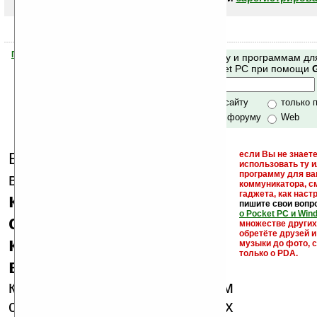
Помогите Ладошкам стать лучше
Поиск по сайту и программам дл
своей поддержкой.
Mobile и Pocket PC при помощи
Хочешь футболку?
только по сайту
только 
по сайту и форуму
Web
Еще раз обращаем
если Вы не знаете
использовать ту 
кейгены,
программу для ва
внимание, что
коммуникатора, с
гаджета, как настр
кряки - лекарства,
пишите свои вопр
о Pocket PC и Win
серийные номера,
множестве други
обретёте друзей и
ключи и ссылки на
музыки до фото, с
только о PDA.
варезные сайты
к публикации на нашем
сайте в комментариях