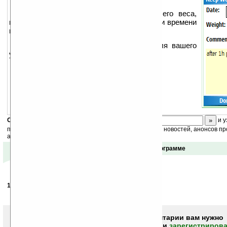
Утилита для хранения данных вашего веса,
вводимых через определенные промежутки времени
и простого мониторинга его изменения.
Установка: скопируйте CAB-файл для вашего
устройства на смартфон и запустите.
Для работы неоходим
.NET CF v2.0
Скоро
конкурс
с призами! Подпишитесь:
и у
получайте ежедневный или еженедельный дайджест новостей, анонсов пр
акций сайта на ваш почтовый ящик.
Отзывы о программе
10.11.2007
- Limion
19:05
GISMETEO v1.0 где можно найти код активации
Чтобы писать комментарии вам нужно
авторизоваться (войти)
или
зарегистрирова