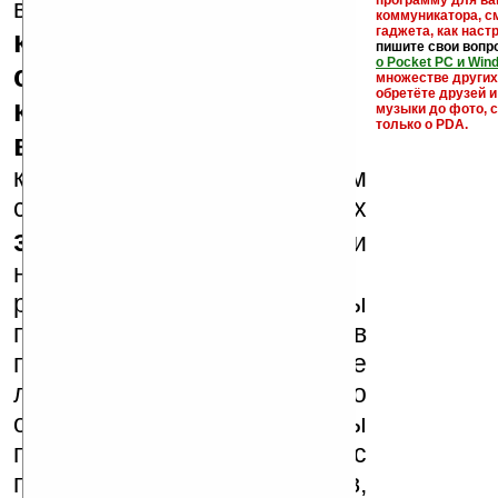
кейгены,
программу для ва
внимание, что
коммуникатора, с
гаджета, как настр
кряки - лекарства,
пишите свои вопр
о Pocket PC и Win
серийные номера,
множестве други
обретёте друзей и
ключи и ссылки на
музыки до фото, с
только о PDA.
варезные сайты
к публикации на нашем
сайте в комментариях
запрещены
, как и
несанкционированная
реклама (спам). Мы
поддерживаем авторов
программ и развитие
легального программного
обеспечения. Также мы
призываем Вас
поддерживать авторов,