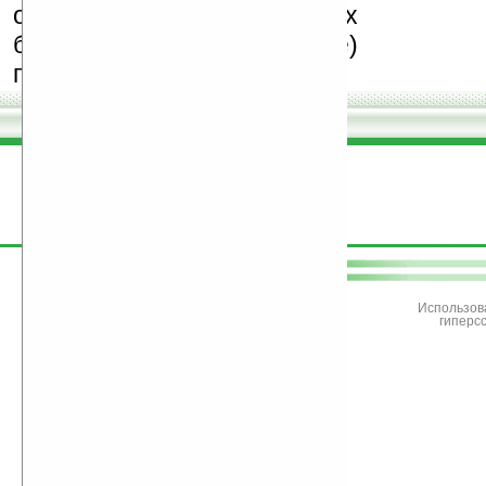
особенно создающих
бесплатные (freeware)
программы.
поддержите
Ладошки
Использов
гиперс