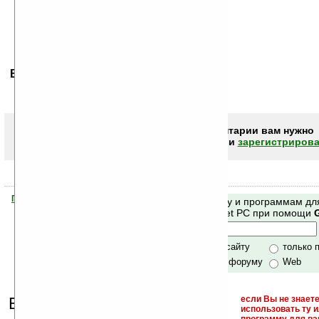
Ваше мнение будет первым.
Чтобы писать комментарии вам нужно
авторизоваться (войти)
или
зарегистрирова
Помогите Ладошкам стать лучше
Поиск по сайту и программам дл
своей поддержкой.
Mobile и Pocket PC при помощи
Хочешь футболку?
только по сайту
только 
по сайту и форуму
Web
Еще раз обращаем
если Вы не знаете
использовать ту 