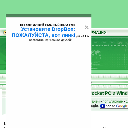
всё-таки лучший облачный файл-стор!
×
Установите DropBox:
ПОЖАЛУЙСТА, вот линк!
До
25 ГБ
бесплатно, приглашая друзей!
Установите
всё-таки лучший облачный файл-стор!
DropBox: ПОЖАЛУЙСТА, вот линк!
До
25
бесплатно, приглашая друзей!
ГБ
Скачать программы для КПК Pocket PC и Wind
к началу раздела
•
за сегодня
•
за 3 дня
•
за 7 дней
•
популярные
•
с
анонсы программ на email
• наш
на Google:
LordOfTheRings2003 v1.01