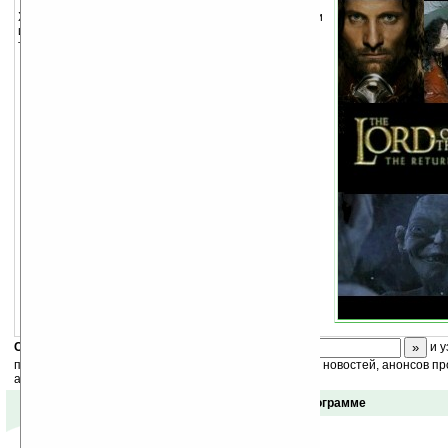
Хранитель экрана с фотографиями и видеороликами
из фильма «Властелин Колец». Для работы
требуется программа
PpcToday Tools
.
Скоро
конкурс
с призами! Подпишитесь:
и у
получайте ежедневный или еженедельный дайджест новостей, анонсов пр
акций сайта на ваш почтовый ящик.
Отзывы о программе