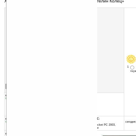
Хранитель экрана на тему кинофильма «Властелин Колец»
1
«х
Скачать программу:
размер:
982 Кб
скачать
LOTR2003_v101.rar
группы программы:
добавлена:
04.04.2004
Системные утилиты
:
прочее
обновлена:
08.05.2004
автор программы:
PocketVisualDesign
www.pocketgear.com/
support@pocketgear.com
программа:
совместима с Pocket PC:
бесплатная
ARM процессор и выше
сегодня:
Windows Mobile 2003 (Pocket PC 2003,
Windows CE 4.20) и выше
описание: