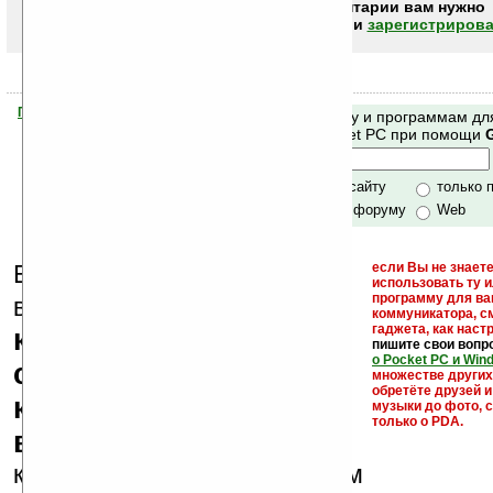
Чтобы писать комментарии вам нужно
авторизоваться (войти)
или
зарегистрирова
Помогите Ладошкам стать лучше
Поиск по сайту и программам дл
своей поддержкой.
Mobile и Pocket PC при помощи
Хочешь футболку?
только по сайту
только 
по сайту и форуму
Web
Еще раз обращаем
если Вы не знаете
использовать ту 
кейгены,
программу для ва
внимание, что
коммуникатора, с
гаджета, как настр
кряки - лекарства,
пишите свои вопр
о Pocket PC и Win
серийные номера,
множестве други
обретёте друзей и
ключи и ссылки на
музыки до фото, с
только о PDA.
варезные сайты
к публикации на нашем