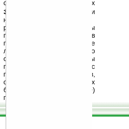
сайте в комментариях
запрещены
, как и
несанкционированная
реклама (спам). Мы
поддерживаем авторов
программ и развитие
легального программного
обеспечения. Также мы
призываем Вас
поддерживать авторов,
особенно создающих
бесплатные (freeware)
программы.