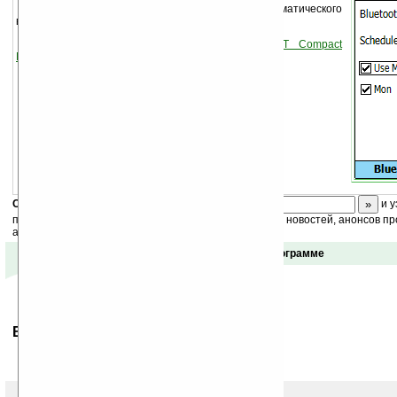
Утилита для настройки времени автоматического
включения и выключения Bluetooth.
Для работы необходимо установить
.NET Compact
Framework.
Скоро
конкурс
с призами! Подпишитесь:
и у
получайте ежедневный или еженедельный дайджест новостей, анонсов пр
акций сайта на ваш почтовый ящик.
Отзывы о программе
Ваше мнение будет первым.