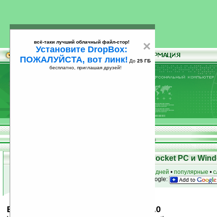
всё-таки лучший облачный файл-стор!
×
Установите DropBox:
ПОЖАЛУЙСТА, вот линк!
До
25 ГБ
бесплатно, приглашая друзей!
Установите
всё-таки лучший облачный файл-стор!
DropBox: ПОЖАЛУЙСТА, вот линк!
До
25
бесплатно, приглашая друзей!
ГБ
Скачать программы для КПК Pocket PC и Wind
к началу раздела
•
за сегодня
•
за 3 дня
•
за 7 дней
•
популярные
•
с
анонсы программ на email
• наш
на Google:
Blue Schedule for Smartphone v1.2.0