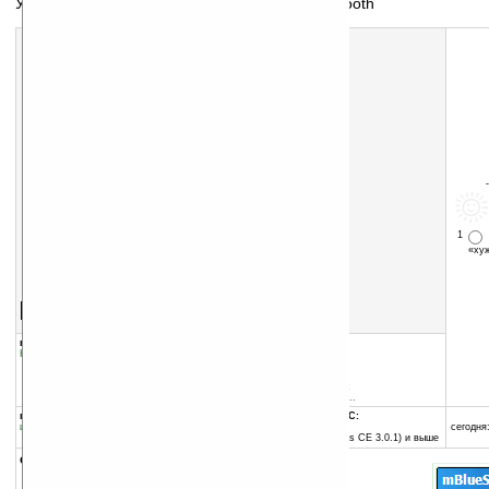
Утилита для настройки времени работы Bluetooth
1
«х
Скачать программу:
размер:
101 Кб
скачать
программу
группы программы:
добавлена:
30.05.2007
Коммуникации и сети
:
Bluetooth
обновлена:
30.05.2007
автор программы:
SlipstreamSolutions.co.uk
info@slipstreamsolutions...
программа:
совместима с Pocket PC:
шареварная
ARM процессор и выше
сегодня:
Pocket PC 2002 (Windows CE 3.0.1) и выше
описание: