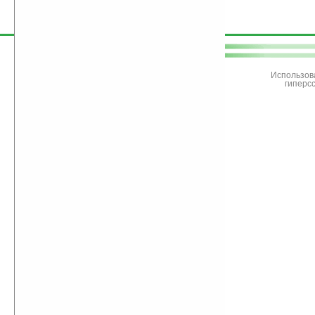
поддержите
Ладошки
Использов
гиперс