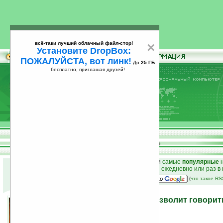
всё-таки лучший облачный файл-стор!
×
Установите DropBox:
ПОЖАЛУЙСТА, вот линк!
До
25 ГБ
бесплатно, приглашая друзей!
Установите
всё-таки лучший облачный файл-стор!
DropBox: ПОЖАЛУЙСТА, вот линк!
До
25
бесплатно, приглашая друзей!
ГБ
к началу раздела новостей
•
лучшие
новости
и
самые
популярные
н
простые
анонсы новостей
на email ежедневно или раз в
наш
на Google:
(
что такое R
Гарнитура от NS-ELEX позволит говорит
ушами
21.12.2007 16:17
просмотров: сегодня 1, всего 4045