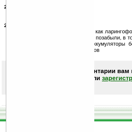
25.12.2007
- хоум
07:41
Пушок жжошь :))))
25.12.2007
-
fredi
08:32
странно, что забыли такую штуку , как ларингофо
боится! вообще много полезняшек позабыли, в т
водонепроницаемые корпуса и аккумуляторы б
для наладонников и коммуникаторов
Чтобы писать комментарии вам
авторизоваться (войти)
или
зарегист