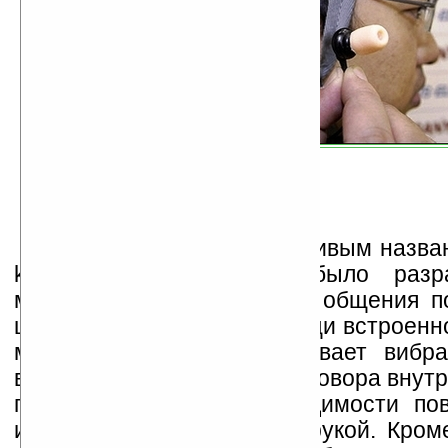
Устройство с красноречивым назва
kun» («хорошее ухо») было разр
максимального облегчения общения п
шумных местах. При помощи встроенно
микрофона гаджет улавливает вибра
возникающие во время разговора внутри
пользователю нет необходимости по
или прикрывать телефон рукой. Кроме