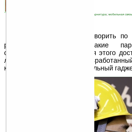
автор новости:
Елена Шкондина
связанные темы:
Bluetooth
;
аксессуары
;
гарнитура
;
мобильная связ
О
казывается, чтобы говорить по
ртом, а ушами, никакие пара
способности не нужны. Для этого дос
лишь приобрести разработанны
компанией
NS-ELEX
специальный гадже