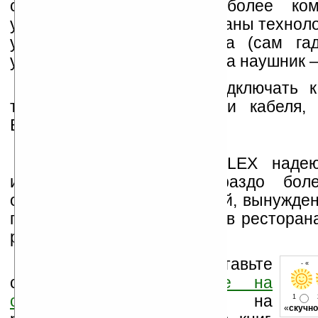
сделать общение еще более ком
устройстве были использованы технол
уровня окружающего шума (сам гад
уровень шума в десять раз, а наушник 
«e-Mimi-kun» можно подключать 
телефону как при помощи кабеля, 
Bluetooth.
Разработчики из NS-ELEX надею
изобретение сделает гораздо бол
общение для пользователей, вынужден
по телефону на фабриках, в ресторан
развлечений.
Оцените новость и оставьте
- « 
свой комментарий
ниже на
странице
,
подпишитесь
на
1
«
скучно