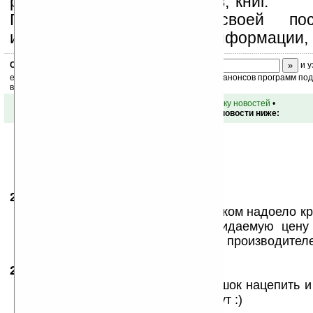
рассылку новостей, файлов, книг.
Поддержите Ладошки своей посе
изучением коммерческой информации, 
Скоро
конкурс
с призами! Подпишитесь:
и у
ежедневный или еженедельный дайджест новостей, анонсов программ под 
ваш почтовый ящик.
•
вернуться к списку новостей
•
Обсуждение этой новости ниже:
22.12.2007
-
SSGERA
00:18
Вполне чудный девайс, а то порядком надоело кр
на работе. Только интересно ожидаемую цену
девайс дружить с сотовыми других производител
22.12.2007
- Pushok
06:38
ему бы ещё пару кирпичей на горшок нацепить и
блутуз как доп.опции работать будут :)