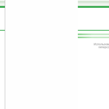
поддержите
Ладошки
Использов
гиперс