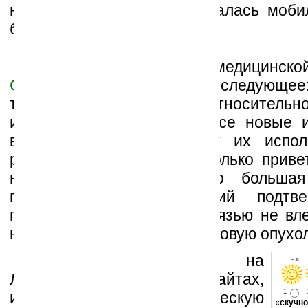
немалая их часть пользовалась моби
более 10 лет.
Эд Йонг из британской медицинско
Cancer Research UK
заявил следующее
телефоны являются относительн
изобретением, и потому все новые и
выявляющие связь между их испол
риском здоровью можно только привет
не будем забывать, что больша
проведенных исследований подтве
пользование мобильной связью не вле
никакого риска получить раковую опухо
Устанавливайте линк на
- « 
Ладошки на своих сайтах,
1
изучайте коммерческую
«
скучно