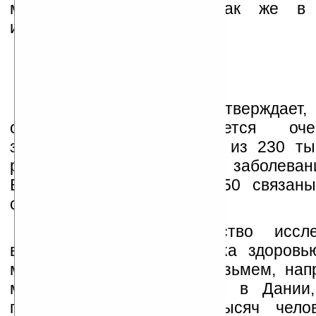
мобильной связью, а так же в 
использования ею детьми.
Издание
BBC News
утверждает,
слюнных желез является оче
заболеванием. К примеру, из 230 ты
регистрируемых случаев заболева
Великобритании, только 550 связан
слюнных желез.
К счастью, большинство иссл
выявили какого либо риска здоровь
мобильных телефонов. Возьмем, нап
масштабное обследование в Дании,
проверены около 420 тысяч челов