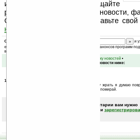
информацию, посещайте
разделы сайта (форум, чат, новости, фа
Оцените эту новость и оставьте свой
ниже на странице
.
Скоро
конкурс
с призами! Подпишитесь:
и у
ежедневный или еженедельный дайджест новостей, анонсов программ под 
ваш почтовый ящик.
•
вернуться к списку новостей
•
Обсуждение этой новости ниже:
19.02.2008
-
Роман
21:51
Никак непойму.Так вредно или нет.Курить и водку жрать я думаю пов
жизни неверно всё вредно.Хоть ложись прям щас и помирай.
Чтобы писать комментарии вам нужно
авторизоваться (войти)
или
зарегистрирова