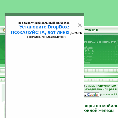
всё-таки лучший облачный файл-стор!
×
Установите DropBox:
ПОЖАЛУЙСТА, вот линк!
До
25 ГБ
бесплатно, приглашая друзей!
Установите
всё-таки лучший облачный файл-стор!
DropBox: ПОЖАЛУЙСТА, вот линк!
До
25
бесплатно, приглашая друзей!
ГБ
к началу раздела новостей
•
лучшие
новости
и
самые
популярные
н
простые
анонсы новостей
на email ежедневно или раз в
наш
на Google:
(
что такое R
Продолжительные разговоры по мобил
могут привести к раку слюнной железы
18.02.2008 22:35
просмотров: сегодня 1, всего 2575