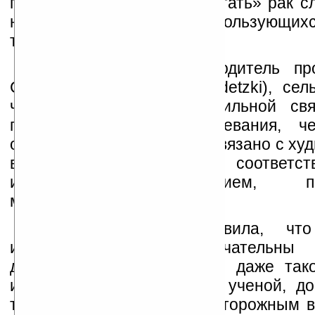
по телефону, риск «заработать» рак 
на 50% выше, чем у редко пользующих
телефоном.
Как утверждает руководитель пр
Сигал Садецки (Siegal Sadetzki), сел
часто пользующиеся мобильной свя
подвержены риску заболевания, че
обитатели. Очевидно, это связано с х
в сельской местности и, соответст
интенсивным излучением, пр
мобильными аппаратами.
Доктор Садецки заявила, что
исследования не окончательны
дальнейшего изучения. Но даже тако
исследования, по мнению ученой, до
того, чтобы быть более осторожным в