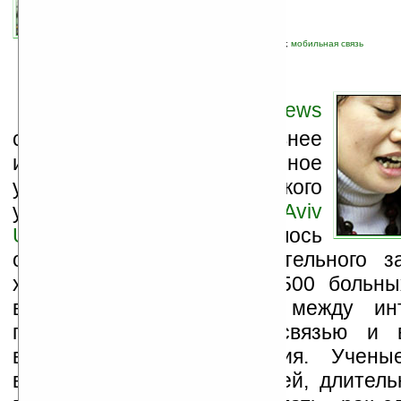
автор новости:
VMir
связанные темы:
здоровье
;
исследования
;
мобильная связь
И
здание
BBC News
сообщило, что недавнее
исследование, проведенное
учеными из Тель-Авивского
университета (
Tel Aviv
University
), явилось
основанием для неутешительного з
ходе 1300 обследований 500 больны
выявлялась зависимость между инт
пользования мобильной связью и в
возникновения заболевания. Учен
выводу, что у пользователей, длител