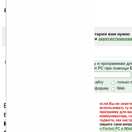
Ваше мнение будет первым.
Чтобы писать комментарии вам нужно
авторизоваться (войти)
или
зарегистрирова
Помогите Ладошкам стать лучше
Поиск по сайту и программам дл
своей поддержкой.
Mobile и Pocket PC при помощи
Хочешь футболку?
только по сайту
только 
по сайту и форуму
Web
Еще раз обращаем
если Вы не знаете
использовать ту 
кейгены,
программу для ва
внимание, что
коммуникатора, с
гаджета, как настр
кряки - лекарства,
пишите свои вопр
о Pocket PC и Win