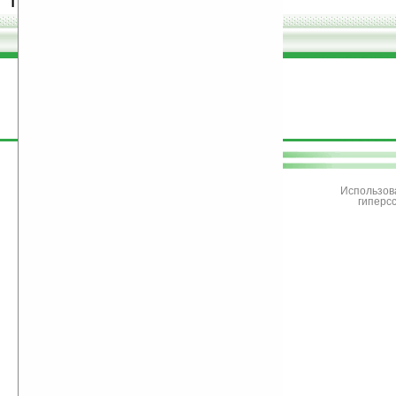
программы.
поддержите
Ладошки
Использов
гиперс