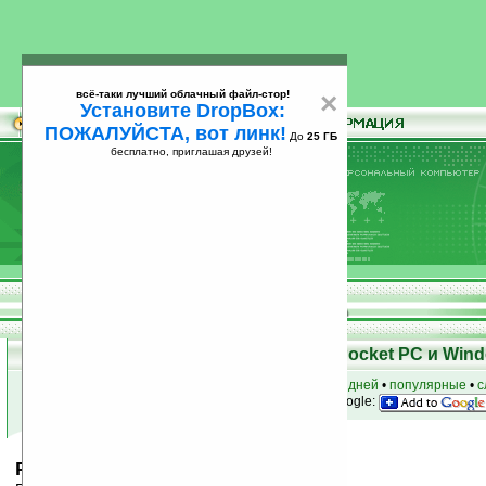
всё-таки лучший облачный файл-стор!
×
Установите DropBox:
ПОЖАЛУЙСТА, вот линк!
До
25 ГБ
бесплатно, приглашая друзей!
Установите
всё-таки лучший облачный файл-стор!
DropBox: ПОЖАЛУЙСТА, вот линк!
До
25
бесплатно, приглашая друзей!
ГБ
Скачать программы для КПК Pocket PC и Wind
к началу раздела
•
за сегодня
•
за 3 дня
•
за 7 дней
•
популярные
•
с
анонсы программ на email
• наш
на Google:
PHM Registry Editor v0.70