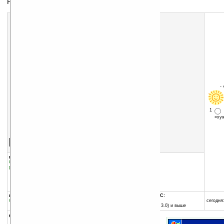
Редактор реестра
-
1
«х
Скачать программу:
размер:
94 Кб
скачать
программу
группы программы:
добавлена:
27.09.2007
Системные утилиты
:
Cистемные
обновлена:
11.03.2013
расширения
автор программы:
Philippe Majerus
www.phm.lu/
ph.majerus@phm.lu
программа:
совместима с Pocket PC:
бесплатная
ARM процессор
сегодня:
Pocket PC (Windows CE 3.0) и выше
описание: