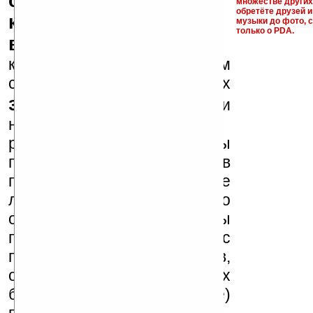
серийные номера,
множестве други
обретёте друзей и
ключи и ссылки на
музыки до фото, с
только о PDA.
варезные сайты
к публикации на нашем
сайте в комментариях
запрещены
, как и
несанкционированная
реклама (спам). Мы
поддерживаем авторов
программ и развитие
легального программного
обеспечения. Также мы
призываем Вас
поддерживать авторов,
особенно создающих
бесплатные (freeware)