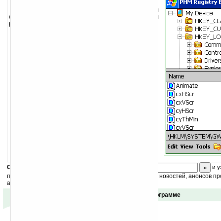
Редактор реестра, с помощью которого вы
сможете просматривать и редактировать ваш
реестр, экспортировать части реестра в .reg файлы.
Скоро
конкурс
с призами! Подпишитесь:
и у
получайте ежедневный или еженедельный дайджест новостей, анонсов пр
акций сайта на ваш почтовый ящик.
Отзывы о программе