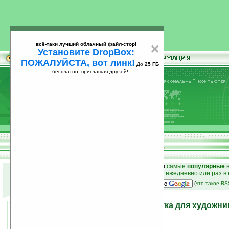
всё-таки лучший облачный файл-стор!
×
Установите DropBox:
ПОЖАЛУЙСТА, вот линк!
До
25 ГБ
бесплатно, приглашая друзей!
Установите
всё-таки лучший облачный файл-стор!
DropBox: ПОЖАЛУЙСТА, вот линк!
До
25
бесплатно, приглашая друзей!
ГБ
к началу раздела новостей
•
лучшие
новости
и
самые
популярные
н
простые
анонсы новостей
на email ежедневно или раз в
наш
на Google:
(
что такое R
Canvas — концепт ноутбука для художни
14.03.2008 21:44
просмотров: сегодня 1, всего 3733
автор новости:
VMir