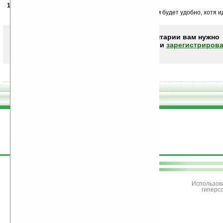
15.03.2008
- nnnn2006
17:57
Похож на проф студию но не думаю что художникам будет удобно, хотя 
Чтобы писать комментарии вам нужно
авторизоваться (войти)
или
зарегистрирова
поддержите
Ладошки
Использов
гиперс