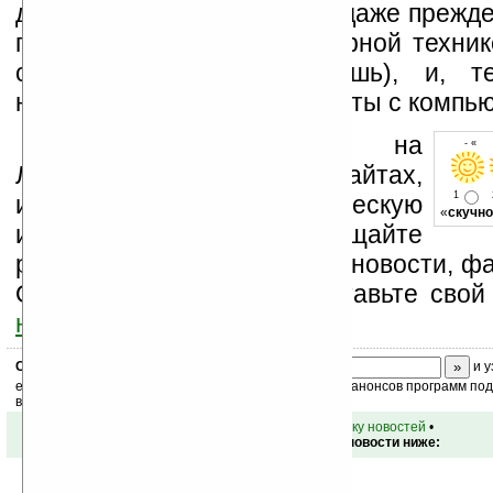
дизайнера или художника, даже прежд
представления о компьютерной техник
сейчас вряд ли встретишь), и, т
начальными навыками работы с компью
Устанавливайте линк на
- « о
Ладошки на своих сайтах,
1
изучайте коммерческую
«
скучно
информацию, посещайте
разделы сайта (форум, чат, новости, фа
Оцените эту новость и оставьте свой
ниже на странице
.
Скоро
конкурс
с призами! Подпишитесь:
и у
ежедневный или еженедельный дайджест новостей, анонсов программ под 
ваш почтовый ящик.
•
вернуться к списку новостей
•
Обсуждение этой новости ниже: