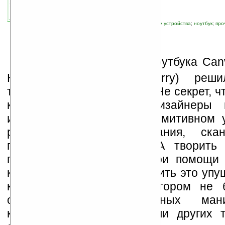
связанные темы:
концепт, прототип
;
новые устройства
;
ноутбук
;
про
С
вой новый концепт ноутбука Can
Кайл Черри (Kyle Cherry) реши
творчеству коллег по цеху. Не секрет, 
компьютерную технику дизайнеры 
используют на весьма примитивном 
редактирования, копирования, ска
печатания изображений. А творить
прежнему предпочитают при помощи
кисти. Черри решил устранить это упу
компьютер, работа на котором не 
отличаться от привычных ман
карандашом и бумагой или других 