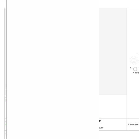
Переключатель WiFi-режимов
1
«х
Скачать программу:
размер:
46 Кб
скачать
программу
группы программы:
добавлена:
11.03.2008
Коммуникации и сети
:
WiFi (WLAN)
обновлена:
11.03.2008
автор программы:
Silent Services
www.silentservices.de/
http://www.silentservice...
программа:
совместима с Pocket PC:
бесплатная
ARM процессор и выше
сегодня:
Windows Mobile 5.0 и выше
описание: