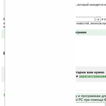
wifiIO — простой переключатель WiFi-режимов, который находится в
Скоро
конкурс
с призами! Подпишитесь:
и у
получайте ежедневный или еженедельный дайджест новостей, анонсов пр
акций сайта на ваш почтовый ящик.
Отзывы о программе
Ваше мнение будет первым.
Чтобы писать комментарии вам нужно
авторизоваться (войти)
или
зарегистрирова
Помогите Ладошкам стать лучше
Поиск по сайту и программам дл
своей поддержкой.
Mobile и Pocket PC при помощи
Хочешь футболку?