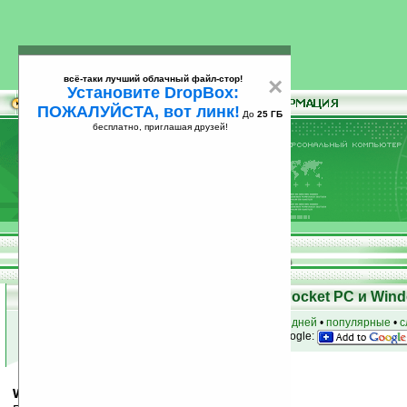
всё-таки лучший облачный файл-стор!
×
Установите DropBox:
ПОЖАЛУЙСТА, вот линк!
До
25 ГБ
бесплатно, приглашая друзей!
Установите
всё-таки лучший облачный файл-стор!
DropBox: ПОЖАЛУЙСТА, вот линк!
До
25
бесплатно, приглашая друзей!
ГБ
Скачать программы для КПК Pocket PC и Wind
к началу раздела
•
за сегодня
•
за 3 дня
•
за 7 дней
•
популярные
•
с
анонсы программ на email
• наш
на Google:
wifiIO v0.5