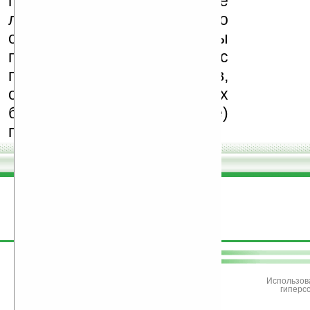
программ и развитие
легального программного
обеспечения. Также мы
призываем Вас
поддерживать авторов,
особенно создающих
бесплатные (freeware)
программы.
поддержите
Ладошки
Использов
гиперс