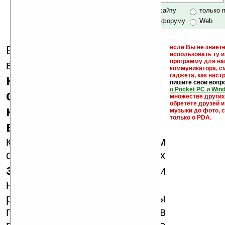
только по сайту
только 
по сайту и форуму
Web
Еще раз обращаем
если Вы не знаете
использовать ту 
кейгены,
программу для ва
внимание, что
коммуникатора, с
гаджета, как настр
кряки - лекарства,
пишите свои вопр
о Pocket PC и Win
серийные номера,
множестве други
обретёте друзей и
ключи и ссылки на
музыки до фото, с
только о PDA.
варезные сайты
к публикации на нашем
сайте в комментариях
запрещены
, как и
несанкционированная
реклама (спам). Мы
поддерживаем авторов