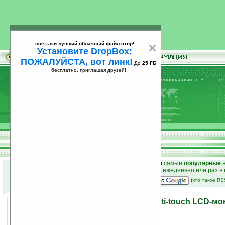
всё-таки лучший облачный файл-стор!
×
Установите DropBox:
ПОЖАЛУЙСТА, вот линк!
До
25 ГБ
бесплатно, приглашая друзей!
Установите
всё-таки лучший облачный файл-стор!
DropBox: ПОЖАЛУЙСТА, вот линк!
До
25
бесплатно, приглашая друзей!
ГБ
к началу раздела новостей
•
лучшие
новости
и
самые
популярные
н
простые
анонсы новостей
на email ежедневно или раз в
наш
на Google:
(
что такое R
Albatron представила multi-touch LCD-м
Windows 7
05.06.2008 18:50
просмотров: сегодня 3, всего 5025