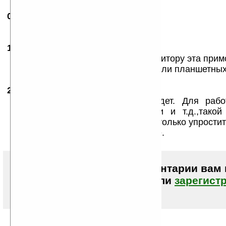
07.06.2008
- Kpyto
23:37
А я бы приобрел...
14.06.2008
- Gal Sergey
18:43
Фигня это. Зачем настольному монитору эта прим
Для ультрапотативных ноутбуков или планшетных
22.09.2009
-
erzenya
17:19
22 дюйма,конечно, маловато будет. Для рабо
различными схемами, чертежами и т.д.,такой
незаменим, а большая диагональ только упростит
Но, что-то его не видать в продаже.
Чтобы писать комментарии вам
авторизоваться (войти)
или
зарегист