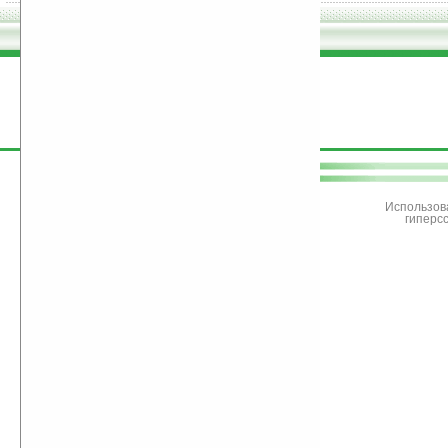
поддержите
Ладошки
Использов
гиперс