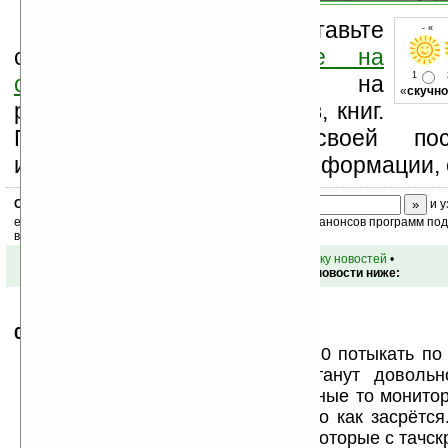
Оцените новость и оставьте
- « о
свой комментарий
ниже на
1
странице
,
подпишитесь
на
«
скучно
рассылку новостей, файлов, книг.
Поддержите Ладошки своей посе
изучением коммерческой информации, 
Скоро
конкурс
с призами! Подпишитесь:
и у
ежедневный или еженедельный дайджест новостей, анонсов программ под 
ваш почтовый ящик.
•
вернуться к списку новостей
•
Обсуждение этой новости ниже:
07.06.2008
- Nix81
20:02
ИМХО фигня, попробуйте минут 10 потыкать по
словно он сенсорный, руки устанут доволь
заляпыватся он будет ппц... Обычные то монито
в неделю протирать, а это чудо то как засрётся
платёжки мобильных телефонов (которые с тачск