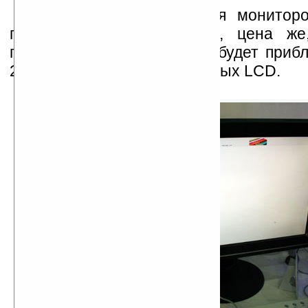
О времени поступления монитор
пока ничего не известно, цена же
представителей компании, будет приб
20% выше стоимости обычных LCD.