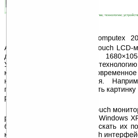
автор новости:
GreenZ
связанные темы:
дисплей
;
новые устройства
;
технологии
;
устройст
Н
а выставке Taipei Computex 2
Albatron представила multi-touch LCD-
дюйма с разрешением 1680×1050
Устройство использует технологию 
которая поддерживает одновременное
нескольких точек касания. Наприм
пальцы рук можно уменьшить картинку 
раздвигая — увеличить.
В данный момент multi-touch монито
работают под управлением Windows XP 
будущем планируется выпускать их по
которая оснащена multi-touch интерфей