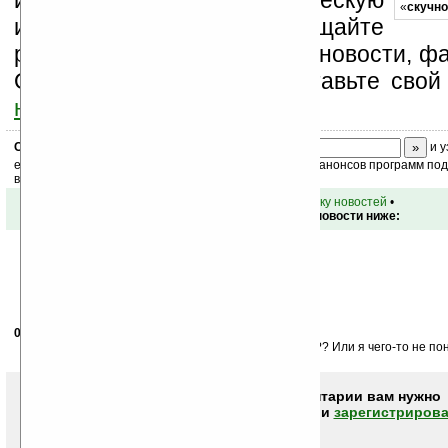
изучайте коммерческую
«
скучно
информацию, посещайте
разделы сайта (форум, чат, новости, фа
Оцените эту новость и оставьте свой
ниже на странице
.
Скоро
конкурс
с призами! Подпишитесь:
и у
ежедневный или еженедельный дайджест новостей, анонсов программ под 
ваш почтовый ящик.
•
вернуться к списку новостей
•
Обсуждение этой новости ниже:
08.07.2008
- realbrut
08:42
А зачем ему расширение оперативы до 8 Gb??????? Или я чего-то не п
Чтобы писать комментарии вам нужно
авторизоваться (войти)
или
зарегистрирова