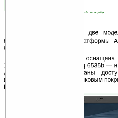
связанные темы:
Compaq
;
HP
;
новые устройства
;
ноутбук
К
омпания HP создала две моде
бизнес-класса на базе платформы
Compaq 6735b и 6535b.
Модель Compaq 6735b оснащена 
15,4 дюйма, модель Compaq 6535b — н
Для обоих моделей экраны дост
вариациях: WXGA с антибликовым пок
BrightView или WSXGA+.