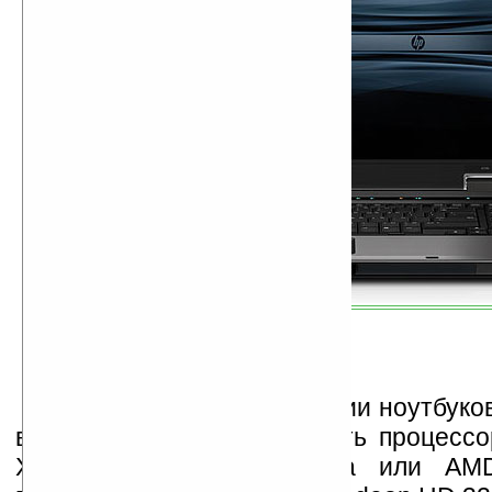
Остальные спецификации ноутбуков
в любом из них может быть процессо
X2, AMD Turion X2 Ultra или AMD