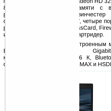
графический адаптер ATI Radeon HD 320
800 МГц оперативной памяти с в
расширения до 8 ГБ, винчестер
оптический привод DVD-RW, четыре по
расширения для карт ExpressCard, Firew
и S-Video выходы, а также картридер.
Устройства обладают встроенным м
Broadcom 802.11a/b/g/n, Gigabi
контроллером, модемом 56 К, Blueto
опционально поддержкой WiMAX и HSD