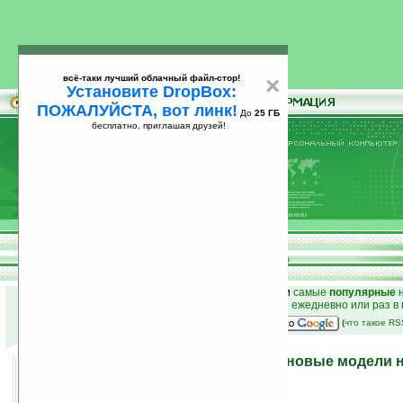
всё-таки лучший облачный файл-стор!
×
Установите DropBox:
ПОЖАЛУЙСТА, вот линк!
До
25 ГБ
бесплатно, приглашая друзей!
Установите
всё-таки лучший облачный файл-стор!
DropBox: ПОЖАЛУЙСТА, вот линк!
До
25
бесплатно, приглашая друзей!
ГБ
к началу раздела новостей
•
лучшие
новости
и
самые
популярные
н
простые
анонсы новостей
на email ежедневно или раз в
наш
на Google:
(
что такое R
Compaq 6735b и 6535b — новые модели н
07.07.2008 18:08
просмотров: сегодня 1, всего 2316
автор новости:
GreenZ