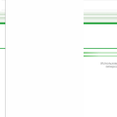
поддержите
Ладошки
Использов
гиперс