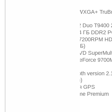
Qosmio F55-Q503
Дисплей: 15,4 дюйма WXGA+ TruBr
точек
Процессор: Intel Core 2 Duo T9400 
Оперативная память: 4 ГБ DDR2 P
Винчестер: Serial-ATA 7200RPM HD
(RAID из двух по 160 ГБ)
Оптический привод: DVD SuperMult
Видеокарта: NVIDIA GeForce 970
GDDR3
Коммуникации: Bluetooth version 2.
— Atheros (802.11 b/g/n)
Навигация: встроенная GPS
ОС: Windows Vista Home Premium