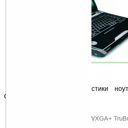
Технические характеристики ноу
Qosmio F55:
Qosmio F55-Q502
Дисплей: 15,4 дюйма WXGA+ TruBr
точек