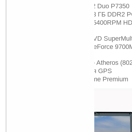
Процессор: Intel Core 2 Duo P7350
Оперативная память: 3 ГБ DDR2 P
Винчестер: Serial-ATA 5400RPM H
(один)
Оптический привод: DVD SuperMult
Видеокарта: NVIDIA GeForce 970
GDDR3
Коммуникации: WiFi — Atheros (802.
Навигация: встроенная GPS
ОС: Windows Vista Home Premium