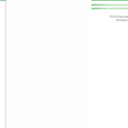
поддержите
Ладошки
Использов
гиперс