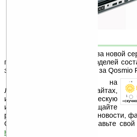
Официальная дата релиза новой се
пока не назначена, цена моделей сост
за Qosmio F55-Q502, $1,749 за Qosmio 
Устанавливайте линк на
- « о
Ладошки на своих сайтах,
1
изучайте коммерческую
«
скучно
информацию, посещайте
разделы сайта (форум, чат, новости, фа
Оцените эту новость и оставьте свой
ниже на странице
.