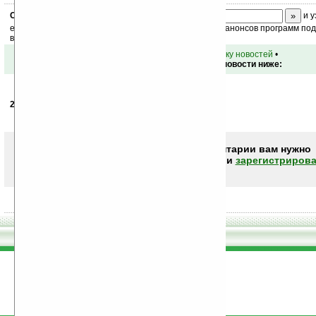
Скоро
конкурс
с призами! Подпишитесь:
и у
ежедневный или еженедельный дайджест новостей, анонсов программ под 
ваш почтовый ящик.
•
вернуться к списку новостей
•
Обсуждение этой новости ниже:
22.07.2008
- vova0-fighter
06:53
Нравятся мне Тошибовские буки, не знаю почему.
Чтобы писать комментарии вам нужно
авторизоваться (войти)
или
зарегистрирова