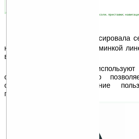
связанные темы:
Toshiba
;
игровые ПК, консоли, приставки
;
навигаци
К
омпания Toshiba анонсировала с
ноутбуков Qosmio F55. Изюминкой лин
встроенная GPS-навигация.
Ноутбуки этой серии используют
обеспечение Garmin, что позволяе
отображать местоположение поль
подключаясь к Internet.