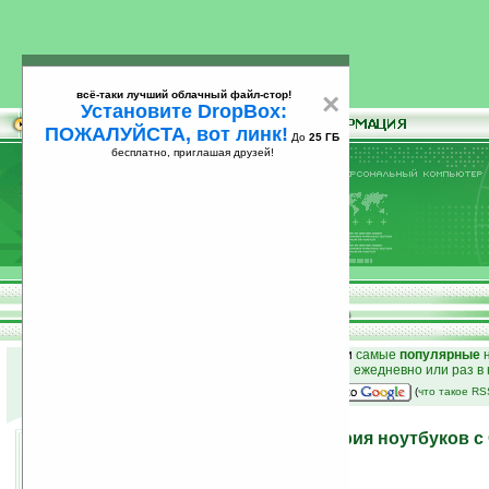
всё-таки лучший облачный файл-стор!
×
Установите DropBox:
ПОЖАЛУЙСТА, вот линк!
До
25 ГБ
бесплатно, приглашая друзей!
Установите
всё-таки лучший облачный файл-стор!
DropBox: ПОЖАЛУЙСТА, вот линк!
До
25
бесплатно, приглашая друзей!
ГБ
к началу раздела новостей
•
лучшие
новости
и
самые
популярные
н
простые
анонсы новостей
на email ежедневно или раз в
наш
на Google:
(
что такое R
Toshiba Qosmio F55 — серия ноутбуков 
18.07.2008 12:02
просмотров: сегодня 1, всего 5072
автор новости:
GreenZ